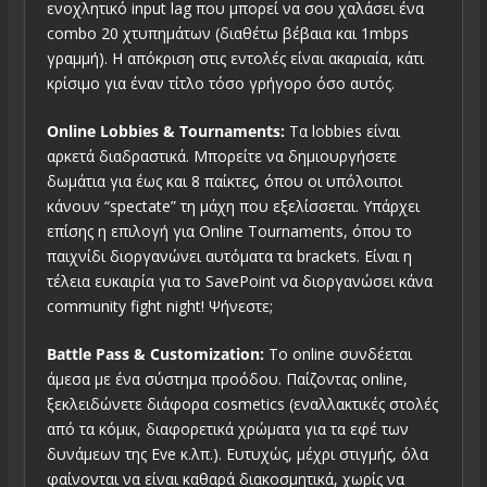
ενοχλητικό input lag που μπορεί να σου χαλάσει ένα
combo 20 χτυπημάτων (διαθέτω βέβαια και 1mbps
γραμμή). Η απόκριση στις εντολές είναι ακαριαία, κάτι
κρίσιμο για έναν τίτλο τόσο γρήγορο όσο αυτός.
Online Lobbies & Tournaments:
Τα lobbies είναι
αρκετά διαδραστικά. Μπορείτε να δημιουργήσετε
δωμάτια για έως και 8 παίκτες, όπου οι υπόλοιποι
κάνουν “spectate” τη μάχη που εξελίσσεται. Υπάρχει
επίσης η επιλογή για Online Tournaments, όπου το
παιχνίδι διοργανώνει αυτόματα τα brackets. Είναι η
τέλεια ευκαιρία για το SavePoint να διοργανώσει κάνα
community fight night! Ψήνεστε;
Battle Pass & Customization:
Το online συνδέεται
άμεσα με ένα σύστημα προόδου. Παίζοντας online,
ξεκλειδώνετε διάφορα cosmetics (εναλλακτικές στολές
από τα κόμικ, διαφορετικά χρώματα για τα εφέ των
δυνάμεων της Eve κ.λπ.). Ευτυχώς, μέχρι στιγμής, όλα
φαίνονται να είναι καθαρά διακοσμητικά, χωρίς να