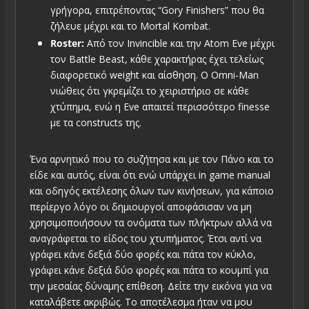
γρήγορα, επιτρέποντας “Gory Finishers” που θα
ζήλευε μέχρι και το Mortal Kombat.
Roster:
Από τον Invincible και την Atom Eve μέχρι
τον Battle Beast, κάθε χαρακτήρας έχει τελείως
διαφορετικό weight και αίσθηση. Ο Omni-Man
νιώθεις ότι γκρεμίζει το χειριστήριο σε κάθε
χτύπημα, ενώ η Eve απαιτεί περισσότερο finesse
με τα constructs της.
Ένα αρνητικό που το συζήτησα και με τον Πάνο και το
είδε και αυτός, είναι ότι ενώ υπάρχει in game manual
και οδηγός εκτέλεσης όλων των κινήσεων, για κάποιο
περίεργο λόγο οι δημιουργoί αποφάσισαν να μη
χρησιμοποιήσουν τα ονόματα των πλήκτρων αλλά να
αναγράφεται το είδος του χτυπήματος. Έτσι αντί να
γράφει κάνε δεξιά δύο φορές και πάτα τον κύκλο,
γράφει κάνε δεξιά δύο φορές και πάτα το κουμπί για
την μεσαίας δύναμης επίθεση. Δείτε την εικόνα για να
καταλάβετε ακριβώς. Το αποτέλεσμα ήταν να μου