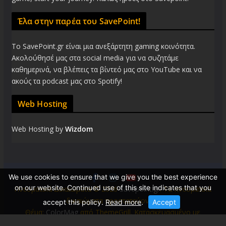
Έλα στην παρέα του SavePoint!
Το SavePoint.gr είναι μια ανεξάρτητη gaming κοινότητα.
Ακολούθησέ μας στα social media για να συζητάμε
καθημερινά, να βλέπεις τα βίντεό μας στο YouTube και να
ακούς τα podcast μας στο Spotify!
Web Hosting
Web Hosting by
Wizdom
We use cookies to ensure that we give you the best experience
on our website. Continued use of this site indicates that you
Πνευματικά Δικαιώματα © 2026
Savepoint.gr
. Τα πνευματικά
δικαιώματα προστατεύονται.
accept this policy.
Read more
.
Accept
Θέμα:
ColorMag
από ThemeGrill. Κατασκευασμένο με
WordPress
.