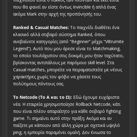
που θα φανεί αν είστε όντως Invincible ή απλά ένας
ακόμα Mark στην αρχή της προπόνησής του.
Ranked & Casual Matches:
Το παιχνίδι διαθέτει ένα
κλασικό αλλά στιβαρό σύστημα Ranked, όπου
ανεβαίνετε κατηγορίες (από “Beginner” μέχρι “Viltrumite
Legend”). Αυτό που μου άρεσε είναι το Matchmaking,
το οποίο τουλάχιστον στις δοκιμές μου ήταν ταχύτατο,
βρίσκοντας αντιπάλους με παρόμοιο skill level. Στα
Casual matches, μπορείτε να πειραματιστείτε με νέους
χαρακτήρες χωρίς τον φόβο να χάσετε τους
πολύτιμους πόντους σας.
Το Netcode (Το Α και το Ω):
Εδώ έχουμε ευχάριστα
νέα. Η εταιρεία χρησιμοποίησε Rollback Netcode, κάτι
που είναι πλέον απαραίτητο για κάθε σοβαρό fighting
game. Τι σημαίνει αυτό στην πράξη; Ακόμα και αν
παίζετε με κάποιον από άλλη χώρα με σχετικά υψηλό
ping, η εμπειρία παραμένει ομαλή. Δεν ένιωσα το