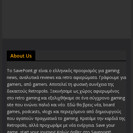
About Us
Το SavePoint.gr είναι ο ελληνικός προορισμός για gaming
news, αναλυτικά reviews και retro αφιερώματα. Γράφουμε για
gamers, από gamers. Αποτελεί τη φυσική συνέχεια της
δεκαετούς Retropolis. Ξεκινήσαμε ως χώρος αφιερωμένος
στο retro gaming και εξελιχθήκαμε σε ένα σύγχρονο gaming
site που ενώνει παλιό και νέο. Εδώ θα βρεις νέα, board
games, podcasts, vlogs και περιεχόμενο από δημιουργούς
που αγαπούν πραγματικά το gaming. Κρατάμε την καρδιά της
Retropolis, αλλά προχωράμε με νέα ενέργεια. Save your
game, start your journey! Καλώς ήρθες στο Savepoint!