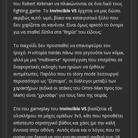
του Robert Kirkman να πλακώνονται σε ένα δικό τους
fighting game. Το
Invincible VS
έρχεται να μας δώσει
ακριβώς αυτό: ωμό, βίαιο και καταιγιστικό ξύλο που
δεν χαρίζεται σε κανέναν. Είναι όμως αρκετό το όνομα
για να σταθεί δίπλα στα “θηρία” του είδους;
Το παιχνίδι δεν προσπαθεί να επανεφεύρει τον
τροχό. Η ιστορία πατάει πάνω στα γεγονότα των κόμικ,
αλλά με μια “multiverse” προσέγγιση που επιτρέπει σε
διαφορετικές εκδοχές των ηρώων να έρθουν
αντιμέτωπες. Παρόλο που το story mode λειτουργεί
περισσότερο ως “ζέσταμα”, οι διάλογοι μεταξύ των
χαρακτήρων (ειδικά οι ατάκες του Omni-Man προς τον
Mark) είναι “χρυσάφι” για τους fans της σειράς.
Στα του gameplay του
Invincible VS
βασίζεται εξ
ολοκλήρου σε μάχες ομάδων 3v3, κάτι που προσθέτει
απίστευτο στρατηγικό βάθος και χάος (με την καλή
έννοια) στην οθόνη. Αυτός είναι και ο λόγος που το
roster μας ξεκινά με τον εντυπωσιακό αριθμό των 18