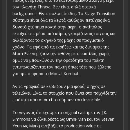
Τέλος οι αρένες, από το κατεστραμμένο Σικάγο μέχρι
τον πλανήτη Thraxa, δεν είναι απλά στατικά
backgrounds. Είναι πολυεπίπεδες. Το Stage Transition
σύστημα είναι όλα τα λεφτά καθώς αν πετύχεις ένα
δυνατό χτύπημα κοντά στην άκρη, ο αντίπαλος
εκτοξεύεται μέσα από κτίρια, γκρεμίζοντας τοίχους και
αλλάζοντας το σκηνικό της μάχης σε πραγματικό
χρόνο. Τα εφέ από τις εκρήξεις και τις δυνάμεις της
Atom Eve γεμίζουν την οθόνη με σωματίδια, χωρίς
όμως να μπουκώνουν την ορατότητα του παίκτη
εντυπωσιάζοντας τον παίκτη όπως τότε που έβλεπε
για πρώτη φορά το Mortal Kombat.
Αν τα γραφικά σε κερδίζουν μια φορά, ο ήχος σε
τελειώνει. Είναι το στοιχείο που δίνει στο παιχνίδι την
ωμότητα που απαιτεί το σύμπαν του Invincible.
Το γεγονός ότι έχουμε το original cast (με τον J.K.
Simmons να δίνει ρέστα ως Omni-Man και τον Steven
Yeun ως Mark) ανεβάζει το production value σε