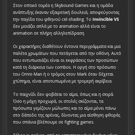
Στον οπτικό τομέα η Skybound Games και η ομάδα
ανάπτυξης έκαναν εξαιρετική δουλειά, αποφεύγοντας
την παγίδα του φθηνού cel-shading. Το
Invincible VS
δεν μοιάζει απλά με το animation αλλά είναι το
animation σε πλήρη αλληλεπίδραση.
Οι χαρακτήρες διαθέτουν έντονα περιγράμματα και μια
παλέτα χρωμάτων που πετάγεται από την οθόνη. Αυτό
που εντυπωσιάζει είναι οι εκφράσεις των προσώπων
κατά τη διάρκεια των combos. Η οργή στο πρόσωπο
του Omni-Man ή ο τρόμος στον Mark όταν δέχεται
χτύπημα, είναι αποτυπωμένα με τρομερή ακρίβεια.
Το παιχνίδι δεν φοβάται το αίμα, όπως και η σειρά.
Όσο η μάχη προχωρά, οι στολές σκίζονται, τα
πρόσωπα γεμίζουν μώλωπες και το αίμα μένει πάνω
στο δάπεδο της αρένας, δίνοντας μια αίσθηση φθοράς
που σπάνια βλέπουμε σε fighting games.