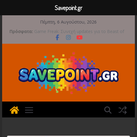
Savepoint.gr
Μετάβαση
Πέμπτη, 6 Αυγούστου, 2026
Έρχεται 1η Σεπτεμβρίου το Crimson Moon
σε
Πρόσφατα:
Game Freak: Συνεχή updates για το Beast of
περιεχόμενο
Reincarnation μετά την ανάμεικτη υποδοχή
Μια φωτογραφική περιπέτεια συνεχίζεται στο
TOEM 2 για τις 29 Σεπτεμβρίου
Διασχίστε τους ουρανούς με το Wild Blue
Skies αυτό το φθινόπωρο
Διακοπές και παιχνίδι για όλη την οικογένεια!