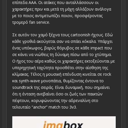
επίπεδα AAA. Οι ατάκες που ανταλλάσσουν οι
χαρακτήρες πριν και μετά τη μάχη αλλάζουν ανάλογα
με το ποιος αντιμετωπίζει ποιον, προσφέροντας
τρομερό fan service.
Σε αυτόν τον χαμό ξέχνα τους cartoonish ήχους. Εδώ
κάθε γροθιά ακούγεται σαν να σπάει κόκαλα. Υπάρχει
ένας υπόκωφος, βαρύς θόρυβος σε κάθε impact που
σε κάνει να νιώθεις τη δύναμη πίσω από το χτύπημα.
Ο ήχος του αέρα καθώς οι χαρακτήρες εκτοξεύονται με
υπερηχητική ταχύτητα προσθέτει στην αίσθηση της
κλίμακας. Τέλος η μουσική επένδυση κινείται σε rock
και synth-wave μονοπάτια, θυμίζοντας έντονα το
soundtrack της σειράς. Είναι δυναμική, που σημαίνει
ότι η ένταση ανεβαίνει όσο οι ζωές των παικτών
πέφτουν, κορυφώνοντας την αδρεναλίνη στο
τελευταίο “anchor” match του 3v3.