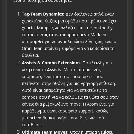
Έτσι ο παίκτης θα συναντήσει:
Tag-Team Dynamics:
Δεν διαλέγεις απλά έναν
χαρακτήρα. Χτίζεις μια ομάδα που πρέπει να έχει
χημεία. Μπορείς να αλλάζεις παίκτες on-the-fly,
επιτρέποντας στον τραυματισμένο Mark να
αποσυρθεί για να αναπληρώσει λίγη ζωή, ενώ ο
Omni-Man μπαίνει με φόρα για να καθαρίσει τη
δουλειά.
Assists & Combo Extensions:
Το κλειδί για τη
νίκη είναι τα
Assists
. Με το πάτημα ενός
κουμπιού, ένας από τους συμπαίκτες σου
πετάγεται στην οθόνη για μια γρήγορη επίθεση.
Αυτό είναι απαραίτητο για να επεκτείνεις τα
combos σου ή για να καλύψεις τα νώτα σου όταν
κάνεις ένα ριψοκίνδυνο move. Η Atom Eve, για
παράδειγμα, είναι κορυφαίο support, καθώς
μπορεί να δημιουργήσει ασπίδες ενώ εσύ
επιτίθεσαι.
Ultimate Team Moves:
Όταν η μπάρα γεμίσει,