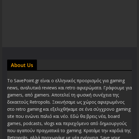
About Us
Το SavePoint.gr είναι ο ελληνικός προορισμός για gaming
news, αναλυτικά reviews και retro αφιερώματα. Γράφουμε για
gamers, από gamers. Αποτελεί τη φυσική συνέχεια της
δεκαετούς Retropolis. Ξεκινήσαμε ως χώρος αφιερωμένος
στο retro gaming και εξελιχθήκαμε σε ένα σύγχρονο gaming
site που ενώνει παλιό και νέο. Εδώ θα βρεις νέα, board
games, podcasts, vlogs και περιεχόμενο από δημιουργούς
που αγαπούν πραγματικά το gaming. Κρατάμε την καρδιά της
Retropolis, αλλά προχωράμε με νέα ενέργεια. Save your