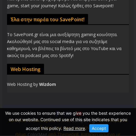
game, start your journey! Καλώς ήρθες στο Savepoint!
Έλα στην παρέα του SavePoint!
Το SavePoint.gr είναι μια ανεξάρτητη gaming κοινότητα.
Ακολούθησέ μας στα social media για να συζητάμε
καθημερινά, να βλέπεις τα βίντεό μας στο YouTube και να
ακούς τα podcast μας στο Spotify!
Web Hosting
Web Hosting by
Wizdom
We use cookies to ensure that we give you the best experience
on our website. Continued use of this site indicates that you
Πνευματικά Δικαιώματα © 2026
Savepoint.gr
. Τα πνευματικά
δικαιώματα προστατεύονται.
accept this policy.
Read more
.
Accept
Θέμα:
ColorMag
από ThemeGrill. Κατασκευασμένο με