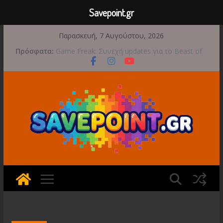
Savepoint.gr
Μετάβαση
Παρασκευή, 7 Αυγούστου, 2026
σε
Πρόσφατα:
Game Freak: Συνεχή updates για το Beast of
περιεχόμενο
Reincarnation μετά την ανάμεικτη υποδοχή
Μια φωτογραφική περιπέτεια συνεχίζεται στο
TOEM 2 για τις 29 Σεπτεμβρίου
Διασχίστε τους ουρανούς με το Wild Blue
Skies αυτό το φθινόπωρο
Διακοπές και παιχνίδι για όλη την οικογένεια!
Έρχεται 1η Σεπτεμβρίου το Crimson Moon