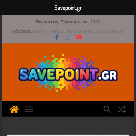
Savepoint.gr
Μετάβαση
Παρασκευή, 7 Αυγούστου, 2026
σε
Πρόσφατα:
Game Freak: Συνεχή updates για το Beast of
περιεχόμενο
Reincarnation μετά την ανάμεικτη υποδοχή
Μια φωτογραφική περιπέτεια συνεχίζεται στο
TOEM 2 για τις 29 Σεπτεμβρίου
Διασχίστε τους ουρανούς με το Wild Blue
Skies αυτό το φθινόπωρο
Διακοπές και παιχνίδι για όλη την οικογένεια!
Έρχεται 1η Σεπτεμβρίου το Crimson Moon