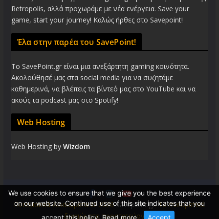
Retropolis, αλλά προχωράμε με νέα ενέργεια. Save your
game, start your journey! Καλώς ήρθες στο Savepoint!
Έλα στην παρέα του SavePoint!
Το SavePoint.gr είναι μια ανεξάρτητη gaming κοινότητα.
Ακολούθησέ μας στα social media για να συζητάμε
καθημερινά, να βλέπεις τα βίντεό μας στο YouTube και να
ακούς τα podcast μας στο Spotify!
Web Hosting
Web Hosting by
Wizdom
We use cookies to ensure that we give you the best experience
on our website. Continued use of this site indicates that you
Πνευματικά Δικαιώματα © 2026
Savepoint.gr
. Τα πνευματικά
δικαιώματα προστατεύονται.
accept this policy.
Read more
.
Accept