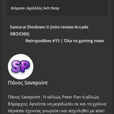
Κείμενο: Αχιλλέας Ach Desp
Samurai Shodown II (mini review Arcade
XBOX360)
Retropodikes #15 | Όλα τα gaming news
Πάνος Savepoint
Πάνος Savepoint : Ή αλλιώς Peter Pan ή αλλιώς
δήμαρχος. Αρνείται να μεγαλώσει αν και τα χρόνια
πέρασαν έχοντας γνωρίσει και ασχοληθεί με atari