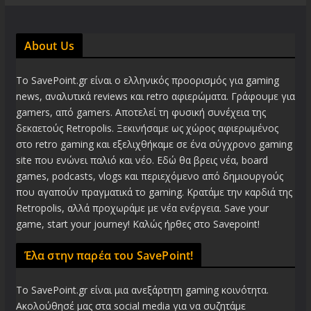
About Us
Το SavePoint.gr είναι ο ελληνικός προορισμός για gaming
news, αναλυτικά reviews και retro αφιερώματα. Γράφουμε για
gamers, από gamers. Αποτελεί τη φυσική συνέχεια της
δεκαετούς Retropolis. Ξεκινήσαμε ως χώρος αφιερωμένος
στο retro gaming και εξελιχθήκαμε σε ένα σύγχρονο gaming
site που ενώνει παλιό και νέο. Εδώ θα βρεις νέα, board
games, podcasts, vlogs και περιεχόμενο από δημιουργούς
που αγαπούν πραγματικά το gaming. Κρατάμε την καρδιά της
Retropolis, αλλά προχωράμε με νέα ενέργεια. Save your
game, start your journey! Καλώς ήρθες στο Savepoint!
Έλα στην παρέα του SavePoint!
Το SavePoint.gr είναι μια ανεξάρτητη gaming κοινότητα.
Ακολούθησέ μας στα social media για να συζητάμε