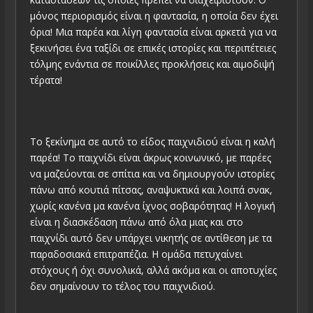
μόνος περιορισμός είναι η φαντασία, η οποία δεν έχει
όρια! Μια παρέα και λίγη φαντασία είναι αρκετά για να
ξεκινήσει ένα ταξίδι σε επικές ιστορίες και περιπέτειες
τόλμης ενάντια σε ποικίλλες προκλήσεις και αιμοδιψή
τέρατα!
Το ξεκίνημα σε αυτό το είδος παιχνιδιού είναι η καλή
παρέα! Το παιχνίδι είναι άκρως κοινωνικό, με παρέες
να μαζεύονται σε σπίτια και να δημιουργούν ιστορίες
πάνω από κουτιά πίτσας, αναψυκτικά και λοιπά σνακ,
χωρίς κανένα μα κανένα ίχνος σοβαρότητας! Η λογική
είναι η διασκέδαση πάνω από όλα μιας και στο
παιχνίδι αυτό δεν υπάρχει νικητής σε αντίθεση με τα
παραδοσιακά επιτραπέζια. Η ομάδα πετυχαίνει
στόχους ή όχι συνολικά, αλλά ακόμα και οι αποτυχίες
δεν σημαίνουν το τέλος του παιχνιδιού.