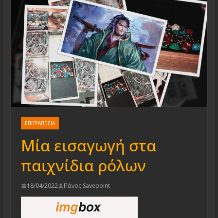
ΕΠΙΤΡΑΠΕΖΙΑ
Μία εισαγωγή στα
παιχνίδια ρόλων
18/04/2022
Πάνος Savepoint