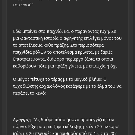
του ναού”
Εδώ μπαίνει στο παιχνίδι και ο παράγοντας τύχη. Σε
μια φανταστική ιστορία ο αφηγητής επιλέγει μόνος του
το αποτέλεσμα κάθε πράξης. Στα περισσότερα
παιχνίδια ρόλων το αποτέλεσμα κρίνεται με ζαριές.
Επιστρατεύονται διάφορα περίεργα ζάρια τα οποία
καθορίζουν πότε μια πράξη γίνεται με επιτυχία ή όχι.
Ο μάγος πέτυχε το τέρας με το μαγικό βλήμα; Ο
τυχοδιώκτης αρχαιολόγος κατάφερε με το άλμα του να
περάσει το κενό;
Αφηγητής
: “Ας δούμε πόσο ήσυχα προσεγγίζεις τον
πύργο. Ρίξε μου μια ζαριά κάλυψης με ένα 20-πλευρο!
(ζάρι με 20 πλευρές και αριθμούς από το 1 ως το 20)”