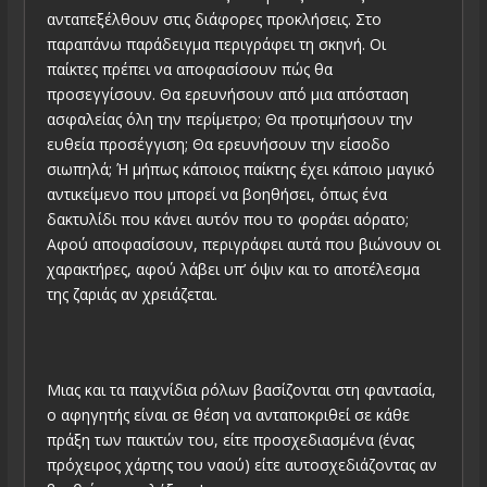
ανταπεξέλθουν στις διάφορες προκλήσεις. Στο
παραπάνω παράδειγμα περιγράφει τη σκηνή. Οι
παίκτες πρέπει να αποφασίσουν πώς θα
προσεγγίσουν. Θα ερευνήσουν από μια απόσταση
ασφαλείας όλη την περίμετρο; Θα προτιμήσουν την
ευθεία προσέγγιση; Θα ερευνήσουν την είσοδο
σιωπηλά; Ή μήπως κάποιος παίκτης έχει κάποιο μαγικό
αντικείμενο που μπορεί να βοηθήσει, όπως ένα
δακτυλίδι που κάνει αυτόν που το φοράει αόρατο;
Αφού αποφασίσουν, περιγράφει αυτά που βιώνουν οι
χαρακτήρες, αφού λάβει υπ’ όψιν και το αποτέλεσμα
της ζαριάς αν χρειάζεται.
Μιας και τα παιχνίδια ρόλων βασίζονται στη φαντασία,
ο αφηγητής είναι σε θέση να ανταποκριθεί σε κάθε
πράξη των παικτών του, είτε προσχεδιασμένα (ένας
πρόχειρος χάρτης του ναού) είτε αυτοσχεδιάζοντας αν