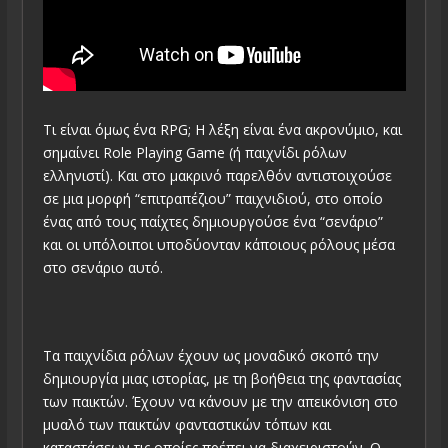
Τι είναι όμως ένα RPG; Η λέξη είναι ένα ακρονύμιο, και
σημαίνει Role Playing Game (ή παιχνίδι ρόλων
ελληνιστί). Και στο μακρινό παρελθόν αντιστοιχούσε
σε μια μορφή “επιτραπέζιου” παιχνιδιού, στο οποίο
ένας από τους παίχτες δημιουργούσε ένα “σενάριο”
και οι υπόλοιποι υποδύονταν κάποιους ρόλους μέσα
στο σενάριο αυτό.
Τα παιχνίδια ρόλων έχουν ως μοναδικό σκοπό την
δημιουργία μιας ιστορίας, με τη βοήθεια της φαντασίας
των παικτών. Έχουν να κάνουν με την απεικόνιση στο
μυαλό των παικτών φανταστικών τόπων και
καταστάσεων τις οποίες πρέπει να διαχειριστούν. Ο