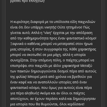
βρεθεί προ επλήξεως!
Η κυριότερη διαφορά με τα υπόλοιπα είδη παιχνιδιών
είναι ότι δεν υπάρχει νικητής! Ούτε ηττημένοι! Πώς
γίνεται αυτό; Απλά η “νίκη” έρχεται με την απόδραση
από την καθημερινότητα προς έναν φανταστικό κόσμο!
Ξαφνικά ο καθένας μπορεί να μετατραπεί στον ήρωα
μιας ιστορίας, ή στον συγγραφέα της. Κάθε χαρακτήρας
μπορεί να σκοτωθεί σε μια μάχη, αλλά η ιστορία
συνεχίζεται. Στην επόμενη πόλη, ο παίχτης μπορεί να
επιστρέψει στο παιχνίδι με άλλο χαρακτήρα! Μεταξύ
των παικτών δημιουργούνται δεσμοί πέρα από αυτούς
της φιλίας! Μπορεί μετά από χρόνια να βρεθούν για
έναν καφέ και να αναπολλούν ιστορίες από έναν
φανταστικό κόσμο, που όμως για αυτούς είναι πέρα
για πέρα αληθινές! Ακόμα και αν όλοι οι παίχτες
αποτύχουν, αν έχουν περάσει καλά και δημιούργησαν
μια ιστορία που θα θυμούνται, όλοι κερδίσανε!