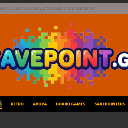
ak: Συνεχή updates για το Beast of Reincarnation
ν ανάμεικτη υποδοχή
ογραφική περιπέτεια συνεχίζεται στο TOEM 2 για
επτεμβρίου
ε τους ουρανούς με το Wild Blue Skies αυτό το
ωρο
 και παιχνίδι για όλη την οικογένεια!
 1η Σεπτεμβρίου το Crimson Moon
S
RETRO
ΆΡΘΡΑ
BOARD GAMES
SAVEPOINTERS