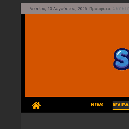
Μετάβαση
Πρόσφατα:
Game Fre
Δευτέρα, 10 Αυγούστου, 2026
σε
μετά τη
Μια φωτ
περιεχόμενο
τις 29 Σ
Διασχίστ
φθινόπ
Διακοπές
Έρχεται
NEWS
REVIEW