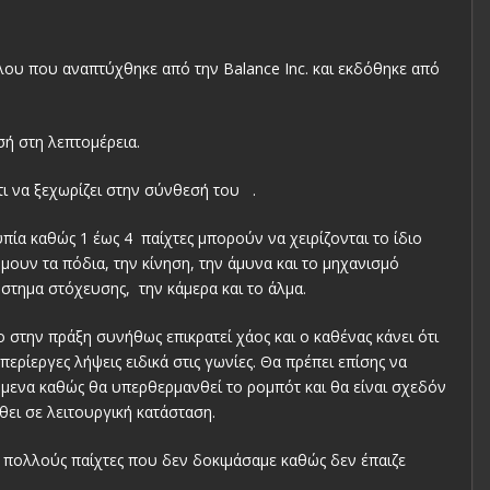
ξύλου που αναπτύχθηκε από την Balance Inc. και εκδόθηκε από
σή στη λεπτομέρεια.
άτι να ξεχωρίζει στην σύνθεσή του .
πία καθώς 1 έως 4 παίχτες μπορούν να χειρίζονται το ίδιο
μουν τα πόδια, την κίνηση, την άμυνα και το μηχανισμό
ύστημα στόχευσης, την κάμερα και το άλμα.
 στην πράξη συνήθως επικρατεί χάος και ο καθένας κάνει ότι
ερίεργες λήψεις ειδικά στις γωνίες. Θα πρέπει επίσης να
όμενα καθώς θα υπερθερμανθεί το ρομπότ και θα είναι σχεδόν
θει σε λειτουργική κατάσταση.
ε πολλούς παίχτες που δεν δοκιμάσαμε καθώς δεν έπαιζε