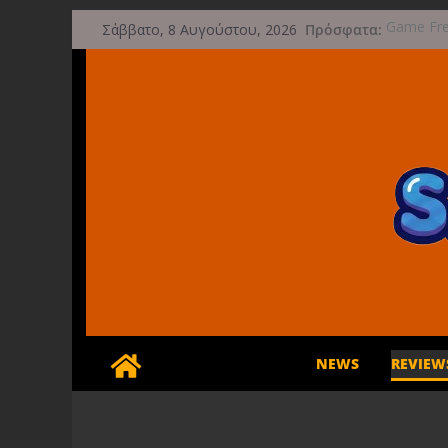
Μετάβαση
Πρόσφατα:
Game Fre
Σάββατο, 8 Αυγούστου, 2026
σε
μετά την
Μια φωτο
περιεχόμενο
τις 29 Σ
Διασχίστε
φθινόπω
Διακοπές 
Έρχεται 
NEWS
REVIEW