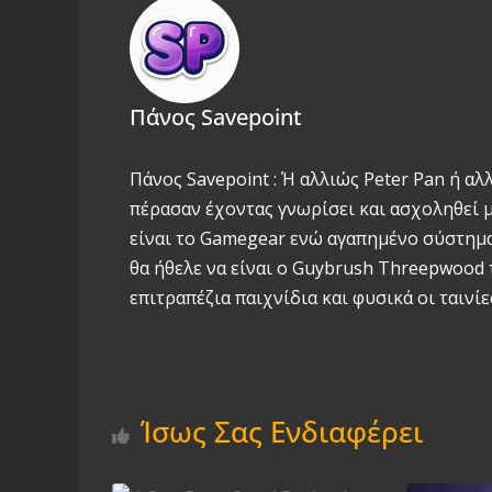
Πάνος Savepoint
Πάνος Savepoint : Ή αλλιώς Peter Pan ή αλ
πέρασαν έχοντας γνωρίσει και ασχοληθεί με
είναι το Gamegear ενώ αγαπημένο σύστημα 
θα ήθελε να είναι ο Guybrush Threepwood 
επιτραπέζια παιχνίδια και φυσικά οι ταινίες
Ίσως Σας Ενδιαφέρει