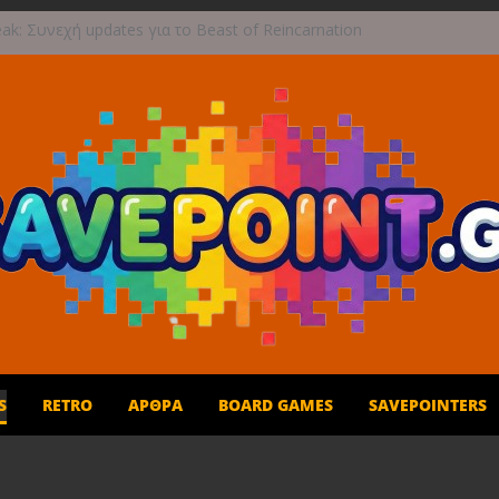
ak: Συνεχή updates για το Beast of Reincarnation
 ανάμεικτη υποδοχή
γραφική περιπέτεια συνεχίζεται στο TOEM 2 για
επτεμβρίου
 τους ουρανούς με το Wild Blue Skies αυτό το
ρο
και παιχνίδι για όλη την οικογένεια!
1η Σεπτεμβρίου το Crimson Moon
S
RETRO
ΆΡΘΡΑ
BOARD GAMES
SAVEPOINTERS