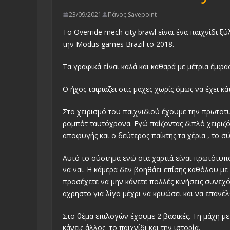
23/09/2021
Πάνος Savepoint
Το Override mech city brawl είναι ένα παιχνίδι 
την Modus games Brazil το 2018.
Τα γραφικά είναι καλά και καθαρά με μέτρια έμφα
Ο ήχος ταιριάζει στις μάχες χωρίς όμως να έχει κ
Στο χειρισμό του παιχνιδιού έχουμε την πρωτοτυ
ρομπότ ταυτόχρονα. Εγώ παίζοντας διπλό χειριζό
αποφυγής και ο δεύτερος παίκτης τα χέρια , το σ
Αυτό το σύστημα ενώ στα χαρτιά είναι πρωτότυπο
να ναι. Η κάμερα δεν βοηθάει επίσης καθόλου με π
προσέχετε να μην κάνετε πολλές κινήσεις συνεχ
άχρηστο για λίγο μέχρι να κρυώσει και να επανέλ
Στο θέμα επιλογών έχουμε 2 βασικές. Τη μάχη μ
κάνεις άλλος το παιχνίδι και την ιστορία.