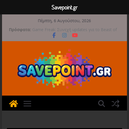
Savepoint.gr
Μετάβαση
Πέμπτη, 6 Αυγούστου, 2026
σε
Πρόσφατα:
Game Freak: Συνεχή updates για το Beast of
περιεχόμενο
Reincarnation μετά την ανάμεικτη υποδοχή
Μια φωτογραφική περιπέτεια συνεχίζεται στο
TOEM 2 για τις 29 Σεπτεμβρίου
Διασχίστε τους ουρανούς με το Wild Blue
Skies αυτό το φθινόπωρο
Διακοπές και παιχνίδι για όλη την οικογένεια!
Έρχεται 1η Σεπτεμβρίου το Crimson Moon