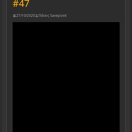
#47
27/10/2020
Πάνος Savepoint