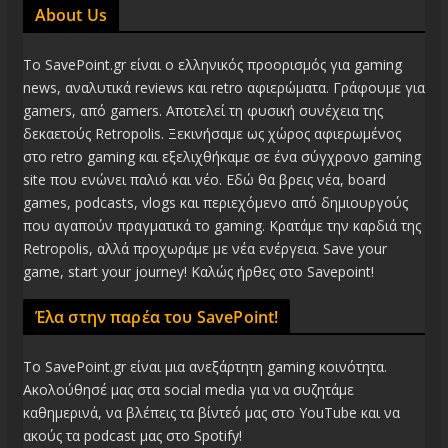
About Us
Το SavePoint.gr είναι ο ελληνικός προορισμός για gaming
news, αναλυτικά reviews και retro αφιερώματα. Γράφουμε για
gamers, από gamers. Αποτελεί τη φυσική συνέχεια της
δεκαετούς Retropolis. Ξεκινήσαμε ως χώρος αφιερωμένος
στο retro gaming και εξελιχθήκαμε σε ένα σύγχρονο gaming
site που ενώνει παλιό και νέο. Εδώ θα βρεις νέα, board
games, podcasts, vlogs και περιεχόμενο από δημιουργούς
που αγαπούν πραγματικά το gaming. Κρατάμε την καρδιά της
Retropolis, αλλά προχωράμε με νέα ενέργεια. Save your
game, start your journey! Καλώς ήρθες στο Savepoint!
Έλα στην παρέα του SavePoint!
Το SavePoint.gr είναι μια ανεξάρτητη gaming κοινότητα.
Ακολούθησέ μας στα social media για να συζητάμε
καθημερινά, να βλέπεις τα βίντεό μας στο YouTube και να
ακούς τα podcast μας στο Spotify!