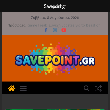
Savepoint.gr
Μετάβαση
Σάββατο, 8 Αυγούστου, 2026
σε
Πρόσφατα:
Game Freak: Συνεχή updates για το Beast of
περιεχόμενο
Reincarnation μετά την ανάμεικτη υποδοχή
Μια φωτογραφική περιπέτεια συνεχίζεται στο
TOEM 2 για τις 29 Σεπτεμβρίου
Διασχίστε τους ουρανούς με το Wild Blue
Skies αυτό το φθινόπωρο
Διακοπές και παιχνίδι για όλη την οικογένεια!
Έρχεται 1η Σεπτεμβρίου το Crimson Moon