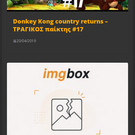
Donkey Kong country returns –
ΤΡΑΓΙΚΟΣ παίκτης #17
20/04/2019