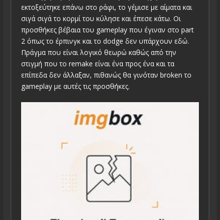
εκτοξεύτηκε επάνω στο ράφι, το γέμισε με αίματα και
σιγά σιγά το κορμί του κύλησε και έπεσε κάτω. Οι
προσθήκες βέβαια του gameplay που έγιναν στο part
2 όπως το έρπινγκ και το dodge δεν υπάρχουν εδώ.
Πράγμα που είναι λογικό θεωρώ καθώς από την
στιγμή που το remake είναι ένα προς ένα και τα
επίπεδα δεν άλλαξαν, πιθανώς θα γινόταν broken το
gameplay με αυτές τις προσθήκες.