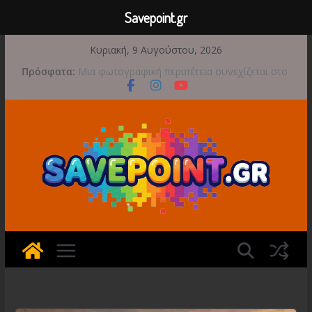
Savepoint.gr
Μετάβαση
Κυριακή, 9 Αυγούστου, 2026
σε
Game Freak: Συνεχή updates για το Beast of
Πρόσφατα:
περιεχόμενο
Reincarnation μετά την ανάμεικτη υποδοχή
Μια φωτογραφική περιπέτεια συνεχίζεται στο
TOEM 2 για τις 29 Σεπτεμβρίου
Διασχίστε τους ουρανούς με το Wild Blue
Skies αυτό το φθινόπωρο
Διακοπές και παιχνίδι για όλη την οικογένεια!
Έρχεται 1η Σεπτεμβρίου το Crimson Moon