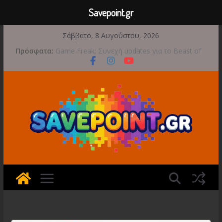
Savepoint.gr
Μετάβαση
Σάββατο, 8 Αυγούστου, 2026
σε
Πρόσφατα:
Game Freak: Συνεχή updates για το Beast of
περιεχόμενο
Reincarnation μετά την ανάμεικτη υποδοχή
Μια φωτογραφική περιπέτεια συνεχίζεται στο
TOEM 2 για τις 29 Σεπτεμβρίου
Διασχίστε τους ουρανούς με το Wild Blue
Skies αυτό το φθινόπωρο
Διακοπές και παιχνίδι για όλη την οικογένεια!
Έρχεται 1η Σεπτεμβρίου το Crimson Moon