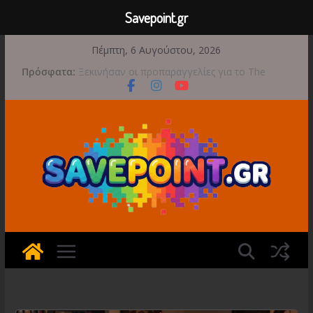
Savepoint.gr
Μετάβαση
Πέμπτη, 6 Αυγούστου, 2026
σε
Πρόσφατα:
Ξεκινήσαν οι προπαραγγελίες για το The
περιεχόμενο
Walking Dead: Streets of Survival
Διαρροή-Βόμβα: Η Microsoft Φέρνει το
Backwards Compatibility των Original Xbox &
Xbox 360 στο PC
Bread & Fred: Φτάνει σε νέες κορυφές με
αποκλειστικές Limited Editions από την Atari
Έρχεται 1η Σεπτεμβρίου το Crimson Moon
Game Freak: Συνεχή updates για το Beast of
Reincarnation μετά την ανάμεικτη υποδοχή