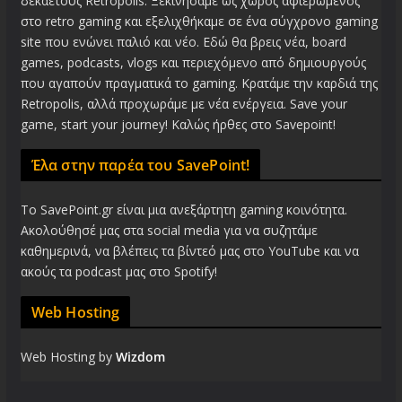
δεκαετούς Retropolis. Ξεκινήσαμε ως χώρος αφιερωμένος
στο retro gaming και εξελιχθήκαμε σε ένα σύγχρονο gaming
site που ενώνει παλιό και νέο. Εδώ θα βρεις νέα, board
games, podcasts, vlogs και περιεχόμενο από δημιουργούς
που αγαπούν πραγματικά το gaming. Κρατάμε την καρδιά της
Retropolis, αλλά προχωράμε με νέα ενέργεια. Save your
game, start your journey! Καλώς ήρθες στο Savepoint!
Έλα στην παρέα του SavePoint!
Το SavePoint.gr είναι μια ανεξάρτητη gaming κοινότητα.
Ακολούθησέ μας στα social media για να συζητάμε
καθημερινά, να βλέπεις τα βίντεό μας στο YouTube και να
ακούς τα podcast μας στο Spotify!
Web Hosting
Web Hosting by
Wizdom