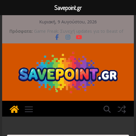
Savepoint.gr
Μετάβαση
Κυριακή, 9 Αυγούστου, 2026
σε
Πρόσφατα:
Game Freak: Συνεχή updates για το Beast of
περιεχόμενο
Reincarnation μετά την ανάμεικτη υποδοχή
Μια φωτογραφική περιπέτεια συνεχίζεται στο
TOEM 2 για τις 29 Σεπτεμβρίου
Διασχίστε τους ουρανούς με το Wild Blue
Skies αυτό το φθινόπωρο
Διακοπές και παιχνίδι για όλη την οικογένεια!
Έρχεται 1η Σεπτεμβρίου το Crimson Moon