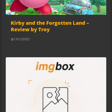
Kirby and the Forgotten Land –
Review by Troy
13/12/2022