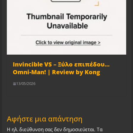
Invincible VS – Ξύλο επιπέδου…
Omni-Man! | Review by Kong
13/05/2026
Αφήστε μια απάντηση
Η ηλ. διεύθυνση σας δεν δημοσιεύεται.
Τα