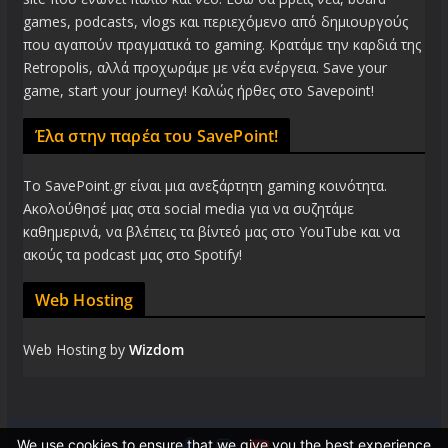
games, podcasts, vlogs και περιεχόμενο από δημιουργούς
που αγαπούν πραγματικά το gaming. Κρατάμε την καρδιά της
Retropolis, αλλά προχωράμε με νέα ενέργεια. Save your
game, start your journey! Καλώς ήρθες στο Savepoint!
Έλα στην παρέα του SavePoint!
Το SavePoint.gr είναι μια ανεξάρτητη gaming κοινότητα.
Ακολούθησέ μας στα social media για να συζητάμε
καθημερινά, να βλέπεις τα βίντεό μας στο YouTube και να
ακούς τα podcast μας στο Spotify!
Web Hosting
Web Hosting by
Wizdom
We use cookies to ensure that we give you the best experience