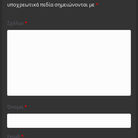
υποχρεωτικά πεδία σημειώνονται με
*
Σχόλιο
*
Όνομα
*
Email
*