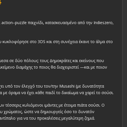
4
α action–puzzle παιχνίδι, κατασκευασμένο από την Indieszero,
που κυκλοφόρησε στο 3DS και στη συνέχεια έκανε το άλμα στο
άμεσα σε δύο πόλους: τους Δημοκράτες και εκείνους που
κείμενο διαμάχης το ποιος θα διαχειριστεί —και με ποιον
ει υπό τον έλεγχό του τον/την Musashi (με δυνατότητα
α με όραμα να έχει κάθε παιδί το δικαίωμα να χαρεί το σούσι.
 τέσσερις κυλιόμενοι ιμάντες με έτοιμα πιάτα σούσι. Ο
διου χρώματος, ώστε να δημιουργείς όσο το δυνατόν
 αντίπαλο για να του προκαλέσεις μεγαλύτερη ζημιά.