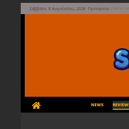
Μετάβαση
Πρόσφατα:
Game Fre
Σάββατο, 8 Αυγούστου, 2026
σε
μετά την
Μια φωτο
περιεχόμενο
τις 29 Σ
Διασχίστε
φθινόπω
Διακοπές 
Έρχεται 
NEWS
REVIEW