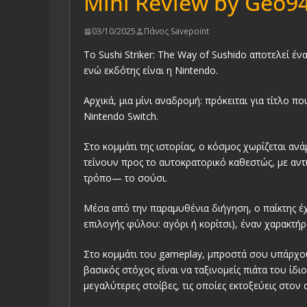
Mini Review by Geo9
03/10/2025
Πάνος Savepoint
Το Sushi Striker: The Way of Sushido αποτελεί έν
ενώ εκδότης είναι η Nintendo.
Αρχικά, μια μίνι αναδρομή: πρόκειται για τίτλο 
Nintendo Switch.
Στο κομμάτι της ιστορίας, ο κόσμος χωρίζεται αν
τείνουν προς το αυτοκρατορικό καθεστώς, με αντι
τρόπο— το σούσι.
Μέσα από την παραμυθένια διήγηση, ο παίκτης έχ
επιλογής φύλου: αγόρι ή κορίτσι), έναν χαρακτήρ
Στο κομμάτι του gameplay, μπροστά σου υπάρχουν
βασικός στόχος είναι να ταξινομείς πιάτα του ί
μεγαλύτερες στοίβες, τις οποίες εκτοξεύεις στον