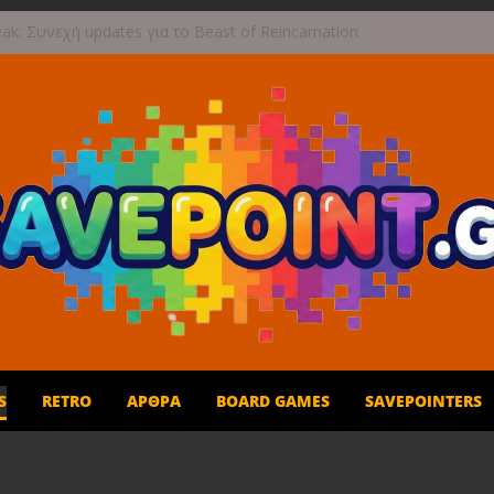
ak: Συνεχή updates για το Beast of Reincarnation
 ανάμεικτη υποδοχή
γραφική περιπέτεια συνεχίζεται στο TOEM 2 για
επτεμβρίου
 τους ουρανούς με το Wild Blue Skies αυτό το
ρο
και παιχνίδι για όλη την οικογένεια!
1η Σεπτεμβρίου το Crimson Moon
S
RETRO
ΆΡΘΡΑ
BOARD GAMES
SAVEPOINTERS