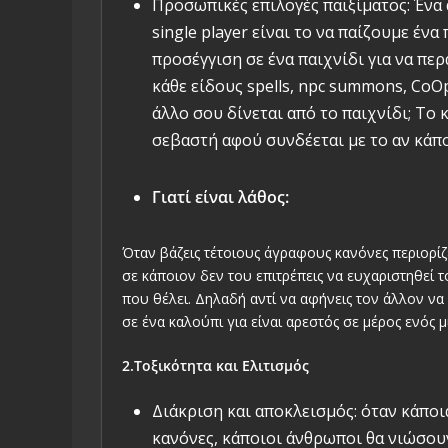
Προσωπικές επιλογές παιξίματος: Ένα
single player είναι το να παίζουμε ένα
προσέγγιση σε ένα παιχνίδι για να περ
κάθε είδους spells, npc summons, CoOp
άλλο σου δίνεται από το παιχνίδι; Το 
σεβαστή αφού συνδέεται με το αν κάπο
Γιατί είναι λάθος:
Όταν βάζεις τέτοιους άγραφους κανόνες περιορίζ
σε κάποιον δεν του επιτρέπεις να ευχαριστηθεί τ
που θέλει. Δηλαδή αντί να αφήνεις τον άλλον να 
σε ένα καλούπι για είναι αρεστός σε μέρος ενός 
2.Τοξικότητα και Ελιτισμός
Διάκριση και αποκλεισμός: όταν κάπο
κανόνες, κάποιοι άνθρωποι θα νιώσου