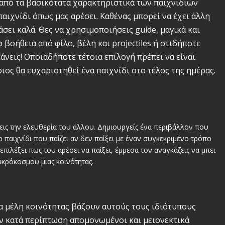
 από τα βασικότατα χαρακτηριστικά των παιχνιδιών
 παιχνίδι όπως μας αρέσει. Καθένας μπορεί να έχει άλλη
άσει καλά. Θες να χρησιμοποιήσεις guide, μαγικά και
 βοήθεια από φίλο, βέλη και projectiles ή οτιδήποτε
κάνεις! Οποιαδήποτε τέτοια επιλογή πρέπει να είναι
ιος θα ευχαριστηθεί ένα παιχνίδι στο τέλος της ημέρας.
εις την ελευθερία του άλλου. Δημιουργείς ένα περιβάλλον που
ο παιχνίδι που παίζει αν δεν παίξει με έναν συγκεκριμένο τρόπο
επιλέξει πως του αρέσει να παίξει, έμμεσα τον αναγκάζεις να μπει
μικρόκοσμου μιας κοινότητας.
ια μέλη κοινότητας βάζουν αυτούς τους ιδιότυπους
ν κατά περίπτωση απομονωμένοι και μειονεκτικά