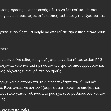
σης, όρασης, κίνησης ακοής κτλ. Το να λες εσύ και κάποιοι
ο για να μετράει ως σωστός τρόπος παιξίματος, τον εξοστρακίζει
ς χάσει εντελώς την ευκαιρία να απολαύσει την εμπειρία των Souls
;
σσεται
 να είναι ένα είδος εισαγωγής στα παιχνίδια τύπου action RPG
 έρχονται και λένε παίξε με αυτόν τον τρόπο, αποθαρρύνουν και
δος βάζοντας ένα σωρό περιορισμούς.
τηρίζει και να αποδέχεται τη διαφορετικότητα παλιών και νέων
ο. Είναι υγείες να ανταλλάζουμε σε μια κοινότητα απόψεις και
φορετικό γιατί ο καθένας από μας έχει τους ρυθμούς του και τον
ίες.
ξεις ένα παιχνίδι