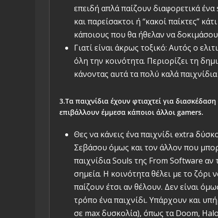
επειδή απλά παίζουν διαφορετικά ένα 
και παρείσακτοι ή “κακοί παίκτες” κά
κάποιους που θα ήθελαν να δοκιμάσουν
Γιατί είναι άκρως τοξικό: Αυτός ο ελι
όλη την κοινότητα. Περιορίζει τη δημ
κάνοντας αυτά τα πολύ καλά παιχνίδια
3.Τα παιχνίδια έχουν φτιαχτεί για διασκέδαση
επιβάλλουν έμμεσα κάποιοι άλλοι gamers.
Θες να κάνεις ένα παιχνίδι extra δύσκ
Σεβάσου όμως και τον άλλον που μπορεί
παιχνίδια Souls της From Software αν 
σημεία. Η κοινότητα θέλει με το ζόρι 
παίζουν έτσι αν θέλουν. Δεν είναι όμ
τρόπο ένα παιχνίδι. Υπάρχουν και υπή
σε max δυσκολία), όπως τα Doom, Halo