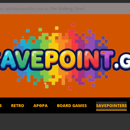
οι προπαραγγελίες για το The Walking Dead:
Survival
μβα: Η Microsoft Φέρνει το Backwards
ity των Original Xbox & Xbox 360 στο PC
ed: Φτάνει σε νέες κορυφές με αποκλειστικές
tions από την Atari
η Σεπτεμβρίου το Crimson Moon
: Συνεχή updates για το Beast of Reincarnation
ανάμεικτη υποδοχή
S
RETRO
ΆΡΘΡΑ
BOARD GAMES
SAVEPOINTERS