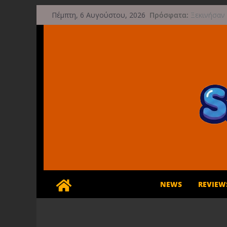
Μετάβαση
Πρόσφατα:
Ξεκινήσαν 
Πέμπτη, 6 Αυγούστου, 2026
σε
Streets of 
Διαρροή-Βό
περιεχόμενο
Compatibil
Bread & Fr
Limited Edi
Έρχεται 1
Game Freak
μετά την 
NEWS
REVIEW