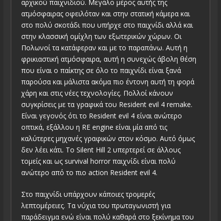
αρχικού παιχνιδιού. Μεγάλο μέρος αυτής της
ατμόσφαιρας οφειλόταν και στην στατική κάμερα και
στο πολύ σκοτάδι που υπήρχε στο παιχνίδι αλλά και
στην κλασσική ομίχλη των εξωτερικών χώρων. Οι
Πολωνοί τα κατάφεραν και με το παραπάνω. Αυτή η
φρικιαστική ατμόσφαιρα, αυτή η συνεχώς άβολη θέση
που είναι ο παίκτης σε όλο το παιχνίδι είναι ξανά
παρούσα και μάλιστα ακόμα πιο έντονη αυτή τη φορά
χάρη και στις νέες τεχνολογίες. Πολλοί κάνουν
συγκρίσεις με τα γραφικά του Resident evil 4 remake.
Είναι γεγονός ότι το Resident evil 4 είναι ανώτερο
οπτικά, εξάλλου η RE engine είναι μία από τις
καλύτερες μηχανές γραφικών στον κόσμο. Αυτό όμως
δεν λέει κάτι. Το Silent Hill 2 υπερτερεί σε άλλους
τομείς και ως survival horror παιχνίδι είναι πολύ
ανώτερο από το πιο action Resident evil 4.
Στο παιχνίδι υπάρχουν κάποιες τρομερές
λεπτομέρειες. Τα νύχια του πρωταγωνιστή για
παράδειγμα ενώ είναι πολύ καθαρά στο ξεκίνημα του