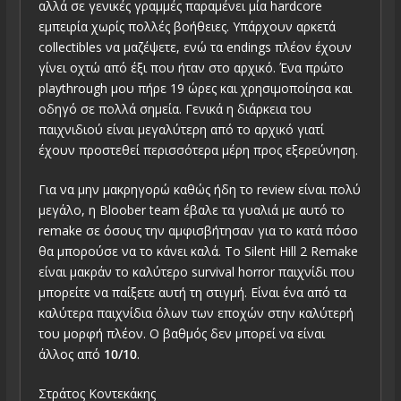
αλλά σε γενικές γραμμές παραμένει μία hardcore
εμπειρία χωρίς πολλές βοήθειες. Υπάρχουν αρκετά
collectibles να μαζέψετε, ενώ τα endings πλέον έχουν
γίνει οχτώ από έξι που ήταν στο αρχικό. Ένα πρώτο
playthrough μου πήρε 19 ώρες και χρησιμοποίησα και
οδηγό σε πολλά σημεία. Γενικά η διάρκεια του
παιχνιδιού είναι μεγαλύτερη από το αρχικό γιατί
έχουν προστεθεί περισσότερα μέρη προς εξερεύνηση.
Για να μην μακρηγορώ καθώς ήδη το review είναι πολύ
μεγάλο, η Bloober team έβαλε τα γυαλιά με αυτό το
remake σε όσους την αμφισβήτησαν για το κατά πόσο
θα μπορούσε να το κάνει καλά. Το Silent Hill 2 Remake
είναι μακράν το καλύτερο survival horror παιχνίδι που
μπορείτε να παίξετε αυτή τη στιγμή. Είναι ένα από τα
καλύτερα παιχνίδια όλων των εποχών στην καλύτερή
του μορφή πλέον. Ο βαθμός δεν μπορεί να είναι
άλλος από
10/10
.
Στράτος Κοντεκάκης