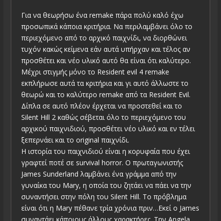
Για να θεωρήσω ένα remake πάρα πολύ καλό έχω
προσωπικά κάποια κριτήρια. Να περιλαμβάνει όλο το
περιεχόμενο από το αρχικό παιχνίδι, να διορθώνει
τυχόν κακώς κείμενα εάν αυτά υπήρχαν και τέλος αν
προσθέτει και νέο υλικό αυτό θα είναι ότι καλύτερο.
Μέχρι στιγμής μόνο το Resident evil 4 remake
εκπλήρωσε αυτά τα κριτήρια και γι αυτό άλλωστε το
θεωρώ και το καλύτερο remake από τα Resident Evil.
Δίπλα σε αυτό πλέον έρχεται να προστεθεί και το
Silent Hill 2 καθώς σέβεται όλο το περιεχόμενο του
αρχικού παιχνιδιού, προσθέτει νέο υλικό και εν τέλει
ξεπερνάει και το original παιχνίδι.
Η ιστορία του παιχνιδιού είναι η κορυφαία που έχει
γραφτεί ποτέ σε survival horror. Ο πρωταγωνιστής
James Sunderland λαμβάνει ένα γράμμα από την
γυναίκα του Mary, η οποία του ζητάει να πάει να την
συναντήσει στην πόλη του Silent Hill. Το πρόβλημα
είναι ότι η Mary πέθανε τρία χρόνια πριν…Εκεί ο James
συναντάει κάποιους άλλους χαρακτήρες. Την Angela