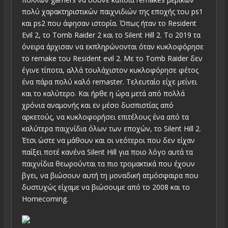
πολύ χαρακτηριστικών παιχνιδιών της εποχής του ps1
και ps2 που άφησαν ιστορία. Όπως ήταν το Resident
Evil 2, το Tomb Raider 2 και το Silent Hill 2. Το 2019 τα
όνειρα άρχισαν να εκπληρώνονται όταν κυκλοφόρησε
το remake του Resident evil 2. Με το Tomb Raider δεν
έγινε τίποτα, αλλά τουλάχιστον κυκλοφόρησε φέτος
ένα πάρα πολύ καλό remaster. Τελευταίο είχε μείνει
και το καλύτερο. Και ήρθε η ώρα μετά από πολλά
χρόνια αναμονής και εν μέσο δυσπιστίας από
αρκετούς, να κυκλοφορήσει επιτέλους ένα από τα
καλύτερα παιχνίδια όλων των εποχών, το Silent Hill 2.
Έτσι ώστε να μάθουν και οι νεότεροι που δεν είχαν
παίξει ποτέ κανένα Silent Hill για ποιο λόγο αυτά τα
παιχνίδια θεωρούνται τα πιο τρομακτικά που έχουν
βγει, να βιώσουν αυτή τη μοναδική ατμόσφαιρα που
δυστυχώς είχαμε να βιώσουμε από το 2008 και το
Homecoming.