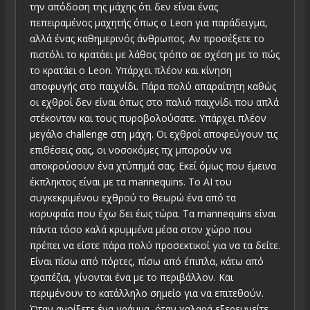
την απόδοση της μάχης ότι δεν είναι ένας
πεπειραμένος μαχητής όπως ο Leon για παράδειγμα,
αλλά ένας καθημερινός άνθρωπος. Αν προσέξετε το
πιστόλι το κρατάει με λάθος τρόπο σε σχέση με το πώς
το κρατάει ο Leon. Υπάρχει πλέον και κίνηση
αποφυγής στο παιχνίδι. Πάρα πολύ απαραίτητη καθώς
οι εχθροί δεν είναι όπως στο παλιό παιχνίδι που απλά
στέκονταν και τους πυροβολούσατε. Υπάρχει πλέον
μεγάλο challenge στη μάχη. Οι εχθροί αποφεύγουν τις
επιθέσεις σας, οι νοσοκόμες πχ μπορούν να
αποκρούσουν ένα χτύπημά σας. Εκεί όμως που έμεινα
έκπληκτος είναι με τα mannequins. Το ΑΙ του
συγκεκριμένου εχθρού το θεωρώ ένα από τα
κορυφαία που έχω δει έως τώρα. Τα mannequins είναι
πάντα τόσο καλά κρυμμένα μέσα στον χώρο που
πρέπει να είστε πάρα πολύ προσεκτικοί για να τα δείτε.
Είναι πίσω από πόρτες, πίσω από έπιπλα, κάτω από
τραπέζια, γίνονται ένα με το περιβάλλον. Και
περιμένουν το κατάλληλο σημείο για να επιτεθούν.
Όταν ανοίξετε ένα γράμμα, όταν χαλαρά εξερευνείτε