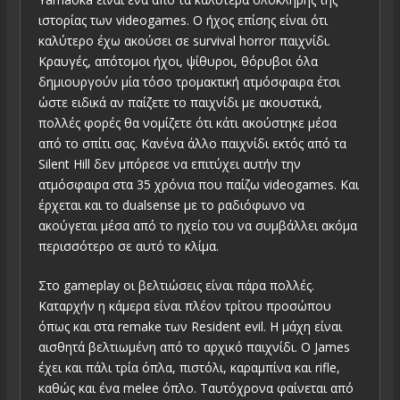
ιστορίας των videogames. Ο ήχος επίσης είναι ότι
καλύτερο έχω ακούσει σε survival horror παιχνίδι.
Κραυγές, απότομοι ήχοι, ψίθυροι, θόρυβοι όλα
δημιουργούν μία τόσο τρομακτική ατμόσφαιρα έτσι
ώστε ειδικά αν παίζετε το παιχνίδι με ακουστικά,
πολλές φορές θα νομίζετε ότι κάτι ακούστηκε μέσα
από το σπίτι σας. Κανένα άλλο παιχνίδι εκτός από τα
Silent Hill δεν μπόρεσε να επιτύχει αυτήν την
ατμόσφαιρα στα 35 χρόνια που παίζω videogames. Και
έρχεται και το dualsense με το ραδιόφωνο να
ακούγεται μέσα από το ηχείο του να συμβάλλει ακόμα
περισσότερο σε αυτό το κλίμα.
Στο gameplay οι βελτιώσεις είναι πάρα πολλές.
Καταρχήν η κάμερα είναι πλέον τρίτου προσώπου
όπως και στα remake των Resident evil. Η μάχη είναι
αισθητά βελτιωμένη από το αρχικό παιχνίδι. Ο James
έχει και πάλι τρία όπλα, πιστόλι, καραμπίνα και rifle,
καθώς και ένα melee όπλο. Ταυτόχρονα φαίνεται από