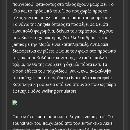
παιχνιδιού, φτάνοντας στο τέλος έχουν μαυρίσει. Το
ίδιο και το πρόσωπό του. Όσο προχωράς προς το
τέλος γίνεται πιο χλωμό και τα μάτια του μαυρίζουν.
Τα νύχια της Angela όποιος τα προσέξει θα δει ότι
είναι πολύ φαγωμένα, δείγμα του τεράστιου άγχους
που βιώνει ο χαρακτήρας. Οι αλληλεπιδράσεις του
James με την Μαρία είναι καταπληκτικές. Αντιδράει
διαφορετικά αν ρίξετε φως με τον φακό στο πρόσωπό
της, αν πυροβολήσετε κοντά της, αν σπάτε πολλά
τζάμια, αν θα της ανοίξετε ή όχι μία πόρτα κλπ. Τα
blood effects του παιχνιδιού (ναι κι εγώ ανακάλυψα
ότι υπάρχει και τέτοιος όρος) είναι από τα κορυφαία.
Καταπληκτική δουλειά από ένα στούντιο που ως τώρα
έφτιαχνε μόνο walking simulators.
Για τον ήχο και τη μουσική τα λόγια είναι περιττά. Το
soundtrack του παιχνιδιού από τον εκπληκτικό Akira
Yamaoka είναι ένα από τα καλύτερα ολόκληρης της