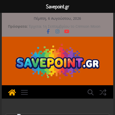
Savepoint.gr
Μετάβαση
Πέμπτη, 6 Αυγούστου, 2026
σε
Bread & Fred: Φτάνει σε νέες κορυφές με
Πρόσφατα:
περιεχόμενο
αποκλειστικές Limited Editions από την Atari
Έρχεται 1η Σεπτεμβρίου το Crimson Moon
Game Freak: Συνεχή updates για το Beast of
Reincarnation μετά την ανάμεικτη υποδοχή
Ξεκινήσαν οι προπαραγγελίες για το The
Walking Dead: Streets of Survival
Διαρροή-Βόμβα: Η Microsoft Φέρνει το
Backwards Compatibility των Original Xbox &
Xbox 360 στο PC