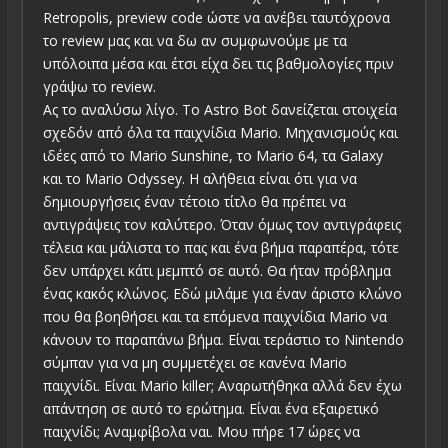
Retropolis, preview code ώστε να ανέβει ταυτόχρονα
το review μας και να δω αν συμφωνούμε με τα
υπόλοιπα μέσα και έτσι είχα δει τις βαθμολογίες πριν
γράψω το review.
Ας το αναλύσω λίγο. Το Astro Bot δανείζεται στοιχεία
σχεδόν από όλα τα παιχνίδια Mario. Μηχανισμούς και
ιδέες από το Mario Sunshine, το Mario 64, τα Galaxy
και το Mario Odyssey. Η αλήθεια είναι ότι για να
δημιουργήσεις έναν τέτοιο τίτλο θα πρέπει να
αντιγράψεις τον καλύτερο. Όταν όμως τον αντιγράφεις
τέλεια και μάλιστα το πας και ένα βήμα παραπέρα, τότε
δεν υπάρχει κάτι μεμπτό σε αυτό. Θα ήταν πρόβλημα
ένας κακός κλώνος. Εδώ μιλάμε για έναν άριστο κλώνο
που θα βοηθήσει και τα επόμενα παιχνίδια Mario να
κάνουν το παραπάνω βήμα. Είναι τεράστιο το Nintendo
σύμπαν για να μη συμμετέχει σε κανένα Mario
παιχνίδι. Είναι Mario killer; Αναρωτήθηκα αλλά δεν έχω
απάντηση σε αυτό το ερώτημα. Είναι ένα εξαιρετικό
παιχνίδι; Αναμφίβολα ναι. Μου πήρε 17 ώρες να