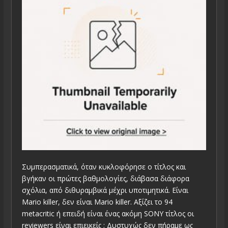
Συμπερασματικά, όταν κυκλοφόρησε ο τίτλος και
βγήκαν οι πρώτες βαθμολογίες, διάβασα διάφορα
σχόλια, από διθυραμβικά μέχρι υποτιμητικά. Είναι
Mario killer, δεν είναι Mario killer. Αξίζει το 94
metacritic ή επειδή είναι ένας ακόμη SONY τίτλος οι
reviewers είναι επιεικείς ; Δυστυχώς δεν πήραμε ως