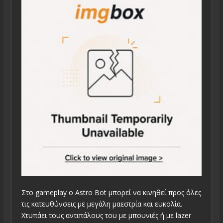
Στο gameplay ο Astro Bot μπορεί να κινηθεί προς όλες
τις κατευθύνσεις με μεγάλη μαεστρία και ευκολία.
Χτυπάει τους αντιπάλους του με μπουνιές ή με lazer