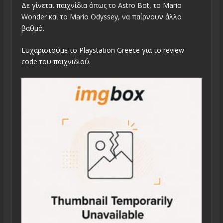
Δε γίνεται παιχνίδια όπως το Astro Bot, το Mario
Wonder και το Mario Odyssey, να παίρνουν άλλο
βαθμό.
Ευχαριστούμε το Playstation Greece για το review
code του παιχνιδιού.