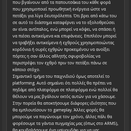
που βγαίνουν από τα παπουτσάκια του κάθε φορά
που χρησιμοποιεί προωθητική ενέργεια ώστε να
πετάξει για λίγα δευτερόλεπτα. Ότι βρει από κάτω του
σε αυτό το διάστημα καταφέρνει να το εξολοθρεύσει
αν είναι αντίπαλος, ενώ μπορεί να κόψει, να σπάσει ή
να πιέσει αντικείμενα και επιφάνειες. Επιπλέον μπορεί
να τραβήξει αντικείμενα ή εχθρούς χρησιμοποιώντας
κορδόνια ή ουρές εχθρών προκειμένου να ανοίξει
πόρτες η σαν άλλος αθλητής σφυροβολίας να
περιστρέψει τον εχθρό πριν τον πετάξει πάνω σε
κάποιο στόχο.
Σημαντικό τμήμα του παιχνιδιού όμως αποτελεί το
platforming. Αυτό σημαίνει ότι πολλές θα πρέπει να
πηδάμε από πλατφόρμα σε πλατφόρμα ενώ πολλοί θα
θέλουν να μας βγάλουν εκτός αυτών για να χάσουμε.
Στην πορεία θα αποκτήσουμε διάφορες ιδιότητες που
θα εμπλουτίσουν το gameplay. Άλλες φορές θα
μπορούμε να παγώνουμε τον χρόνο, άλλες πάλι θα
φορέσουμε τα γάντια πυγμαχίας μας (όπως στο ARMS),
θα κουβαλήσουμε ένα μαϊμουδάκι για να μας