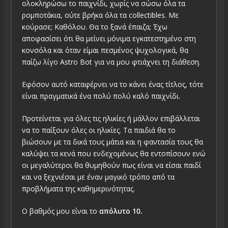
ολοκληρώσω το παιχνίδι, χωρίς να σώσω όλα τα
ρομποτάκια, ούτε βρήκα όλα τα collectibles. Με
κούρασε; Καθόλου. Θα το ξανά έπαιζα; Έχω
αποφασίσει ότι θα μείνει μόνιμα εγκατεστημένο στη
κονσόλα και όταν είμαι πεσμένος ψυχολογικά, θα
παίζω λίγο Astro Bot για να μου φτιάχνει τη διάθεση.
Εφόσον αυτό καταφέρνει να το κάνει ένας τίτλος, τότε
είναι πραγματικά ένα πολύ πολύ καλό παιχνίδι.
Προτείνεται για όλες τις ηλικίες ή μάλλον επιβάλλεται
να το παίξουν όλες οι ηλικίες. Τα παιδιά θα το
βιώσουν με τα δικά τους μάτια και η φαντασία τους θα
καλύψει τα κενά που ενδεχομένως θα εντοπίσουν ενώ
οι μεγαλύτεροι θα θυμηθούν πως είναι να είσαι παιδί
και να ξεχνιέσαι με έναν μαγικό τρόπο από τα
προβλήματα της καθημερινότητας.
Ο βαθμός μου είναι το
απόλυτο 10.