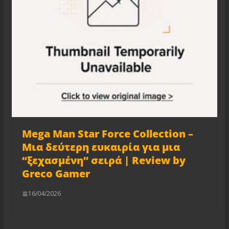
Mega Man Star Force Collection –
Μια δεύτερη ευκαιρία για μια
“ξεχασμένη” σειρά | Review by
Greco Gamer
16/04/2026