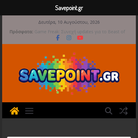
Savepoint.gr
Μετάβαση
Δευτέρα, 10 Αυγούστου, 2026
σε
Πρόσφατα:
Έρχεται 1η Σεπτεμβρίου το Crimson Moon
περιεχόμενο
Game Freak: Συνεχή updates για το Beast of
Reincarnation μετά την ανάμεικτη υποδοχή
Μια φωτογραφική περιπέτεια συνεχίζεται στο
TOEM 2 για τις 29 Σεπτεμβρίου
Διασχίστε τους ουρανούς με το Wild Blue
Skies αυτό το φθινόπωρο
Διακοπές και παιχνίδι για όλη την οικογένεια!