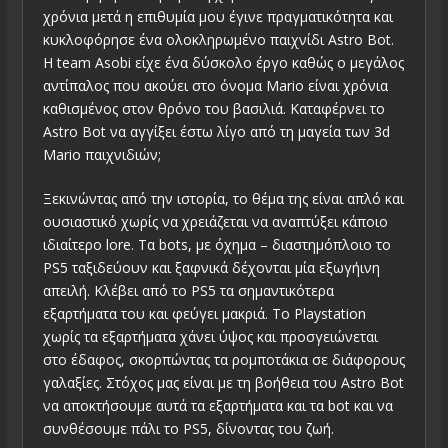
χρόνια μετά η επιθυμία μου έγινε πραγματικότητα και
κυκλοφόρησε ένα ολοκληρωμένο παιχνίδι Astro Bot.
H team Asobi είχε ένα δύσκολο έργο καθώς ο μεγάλος
αντίπαλος που ακούει στο όνομα Mario είναι χρόνια
καθισμένος στον θρόνο του βασιλιά. Καταφέρνει το
Astro Bot να αγγίξει έστω λίγο από τη μαγεία των 3d
Mario παιχνιδιών;
Ξεκινώντας από την ιστορία, το θέμα της είναι απλό και
ουσιαστικό χωρίς να χρειάζεται να αναπτύξει κάποιο
ιδιαίτερο lore. Τα bots, με όχημα – διαστημόπλοιο το
PS5 ταξιδεύουν και ξαφνικά δέχονται μία εξωγήινη
απειλή. Κλέβει από το PS5 τα σημαντικότερα
εξαρτήματα του και φεύγει μακριά. Το Playstation
χωρίς τα εξαρτήματα χάνει ύψος και προσγειώνεται
στο έδαφος, σκορπώντας τα ρομποτάκια σε διάφορους
γαλαξίες. Στόχος μας είναι με τη βοήθεια του Astro Bot
να αποκτήσουμε αυτά τα εξαρτήματα και τα bot και να
συνθέσουμε πάλι το PS5, δίνοντας του ζωή.