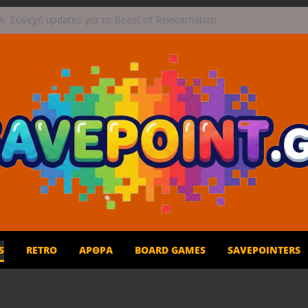
: Συνεχή updates για το Beast of Reincarnation
ανάμεικτη υποδοχή
ραφική περιπέτεια συνεχίζεται στο TOEM 2 για
τεμβρίου
τους ουρανούς με το Wild Blue Skies αυτό το
ο
αι παιχνίδι για όλη την οικογένεια!
η Σεπτεμβρίου το Crimson Moon
S
RETRO
ΆΡΘΡΑ
BOARD GAMES
SAVEPOINTERS