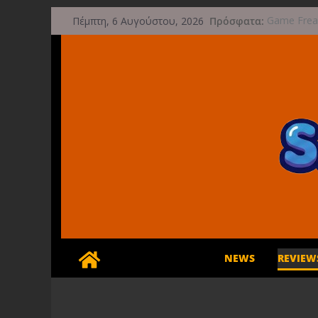
Μετάβαση
Πρόσφατα:
Game Freak
Πέμπτη, 6 Αυγούστου, 2026
σε
μετά την 
Μια φωτογ
περιεχόμενο
τις 29 Σεπ
Διασχίστε 
φθινόπωρ
Διακοπές κ
Έρχεται 1
NEWS
REVIEW