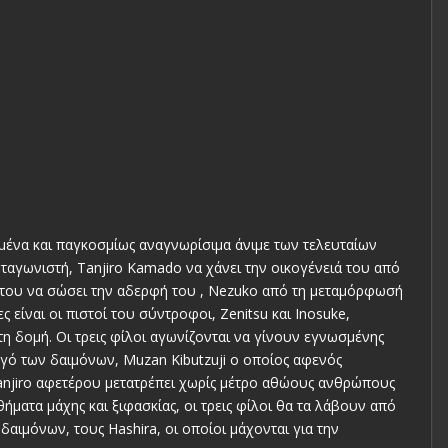
ημένα και παγκοσμίως αναγνωρίσιμα άνιμε των τελευταίων
ωταγωνιστή, Tanjiro Kamado να χάνει την οικογένειά του από
 του να σώσει την αδερφή του , Nezuko από τη μεταμόρφωσή
 είναι οι πιστοί του σύντροφοι, Zenitsu και Inosuke,
η δομή. Οι τρεις φίλοι αγωνίζονται να γίνουν εγνωσμένης
ηγό των δαιμόνων, Muzan Kibutzuji ο οποίος αφενός
Tanjiro αφετέρου μετατρέπει χωρίς μέτρο αθώους ανθρώπους
ήματα μάχης και ξιφασκίας, οι τρεις φίλοι θα τα λάβουν από
ιμόνων, τους Hashira, οι οποίοι μάχονται για την