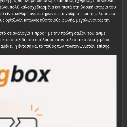
ριήγησή μας θα αντιμετωπίσουμε κάποιους εχθρούς, η δυσκολία
είναι πολύ καλοσχεδιασμένα και πιστά στη βασική ιστορία του
ιού είναι καθαρά άνιμε, τηρώντας τα χρώματα και τη φιλοσοφία
 τους ορίτζιναλ Ιάπωνες ηθοποιούς φωνής, μεγαλώνοντας την
ιστό σε αναλογία 1 προς 1 με την πρώτη σαιζόν του άνιμε
α και το ταξίδι που απόλαυσε στον τηλεοπτικό δέκτη, μέσα
αμένει, η ένταση και το πάθος των πρωταγωνιστών επίσης.