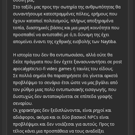
Στο ταξίδι μας προς την σωτηρία της ανθρωπότητας θα
συναντήσουμε κατεστραμμένες πόλεις, ερήμους που
έχουν καταπιεί πολιτισμούς, πλήρως αποξηραμένα
τοπία, διαστημικές βάσεις και μια μικρή κοινότητα που
προσπαθεί να αντισταθεί με ό,τι δύναμη της έχει
απομείνει έναντι της εχθρικής εισβολής των Naytiba.
Η ιστορία του δεν θα εντυπωσιάσει, αλλά ούτε θα
δείτε πράγματα που δεν έχετε ξανασυναντήσει σε post
apocalyptic/sci-fi video games ή ταινίες του είδους.
Σε πολλά σημεία θα παρατηρήσετε ότι γίνεται αρκετά
προβλέψιμο το σενάριο έτσι ώστε να μας βγάλει από
τον ρύθμο μιας πολύ εντυπωσιακής εισαγωγής, που
δυστυχώς δεν ανταποκρίνεται σε επίπεδα γραφής
σεναρίου.
Οι χαρακτήρες δεν ξεδιπλώνονται, είναι ρηχοί και
αδιάφοροι, ακόμα και οι δύο βασικοί NPCs είναι
προβλέψιμοι και δεν νοιάζεσαι για αυτούς. Προς το
τέλος κάνει μια προσπάθεια να τους αναδείξει