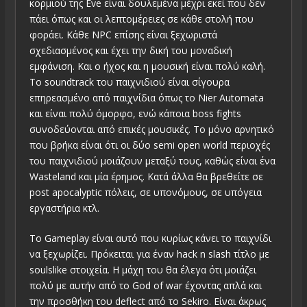
κορμιού της Eve είναι δουλεμένα μέχρι εκεί που δεν
πάει όπως και οι λεπτομέρειες σε κάθε στολή που
φοράει. Κάθε NPC επίσης είναι ξεχωριστά
σχεδιασμένος και έχει την δική του μοναδική
εμφάνιση. Και ο ήχος και η μουσική είναι πολύ καλή.
Το soundtrack του παιχνιδιού είναι σίγουρα
επηρεασμένο από παιχνίδια όπως το Nier Automata
και είναι πολύ όμορφο, ενώ κάποια boss fights
συνοδεύονται από επικές μουσικές. Το μόνο αρνητικό
που βρήκα είναι ότι οι δύο semi open world περιοχές
του παιχνιδιού μοιάζουν μεταξύ τους, καθώς είναι ένα
Wasteland και μία έρημος. Κατά άλλα θα βρεθείτε σε
post apocalyptic πόλεις, σε υπονόμους, σε υπόγεια
εργαστήρια κτλ.
Το Gameplay είναι αυτό που κυρίως κάνει το παιχνίδι
να ξεχωρίζει. Πρόκειται για έναν hack n slash τίτλο με
soulslike στοιχεία. Η μάχη του θα έλεγα ότι μοιάζει
πολύ με αυτήν από το God of war έχοντας απλά και
την προσθήκη του deflect από το Sekiro. Είναι άκρως