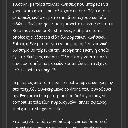
εθιστική, με πάρα πολλές κινήσεις που μπορείτε να
χρησιμοποιήσετε και πολύ gore επίσης. Πέρα από τις
κλασσικές κινήσεις με το σπαθί υπάρχουν και δύο
ειδών ειδικές κινήσεις που μπορείτε να εκτελέσετε. Oι
Beta moves και οι Burst moves, καθεμία από τις
οποίες έχει τέσσερα είδη διαφορετικών κινήσεων.
Επίσης η Eve μπορεί για ένα περιορισμένο χρονικό
διάστημα να πάρει και την μορφή της Tachy η οποία
έχει τις δικές της κινήσεις. Όλα αυτά γίνονται πολύ
απλά με το πάτημα μερικών κουμπιών και τα εξηγεί
πολύ ωραία το παιχνίδι.
Πέρα όμως από το melee combat υπάρχει και gunplay
στο παιχνίδι. Συγκεκριμένα το drone που συνοδεύει
την Eve μπορεί να μετατραπεί σε όπλο για ranged
combat με τρία είδη πυρομαχικών, απλές σφαίρες,
shotgun και stinger missiles.
Στο παιχνίδι υπάρχουν διάφορα camps όπου εκεί
μπορείτε να κάνετε rest όπως είναι τα bonfires στα