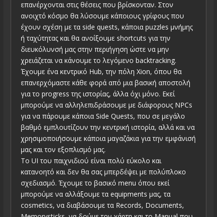
επανέρχονται στις θέσεις που βρίσκονταν. Στον
ανοιχτό κόσμο θα λύσουμε κάποιους γρίφους που
έχουν σχέση με τα side quests, κάποια puzzles μνήμης
ή ταχύτητας και θα ανοίξουμε shortcuts για την
διευκόλυνσή μας στην περιήγηση ώστε να μην
χρειάζεται να κάνουμε το λεγόμενο backtracking.
Έχουμε ένα κεντρικό Hub, την πόλη Xion, όπου θα
επανερχόμαστε κάθε φορά από μια βασική αποστολή
για το progress της ιστορίας, άλλα όχι μόνο. Εκεί
μπορούμε να αλληλεπιδράσουμε με διάφορους NPCs
για να πάρουμε κάποια Side Quests, που σε μεγάλο
βαθμό εμπλουτίζουν την κεντρική ιστορία, αλλά και να
χρησιμοποιήσουμε κάποια μαγαζάκια για την εμφάνισή
μας και τον εξοπλισμό μας.
Το UI του παιχνιδιού είναι πολύ εύκολο και
κατανοητό και δεν θα σας μπερδέψει με πολύπλοκο
σχεδιασμό. Έχουμε το βασικό menu όπου εκεί
μπορούμε να αλλάξουμε τα equipments μας, τα
cosmetics, να διαβάσουμε τα Records, Documents,
Memorysticks, να δούμε τον χάρτη και το Manual που