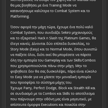
θα μας βοηθήσει με ένα Training Mode να
κατανοήσουμε καλύτερα το Combat System και το
Platforming.
Όσον αφορά την μάχη τώρα, έχουμε ένα πολύ καλό
Combat System, που συνδιάζει Sekiro μηχανισμούς
και το εξαιρετικό Hack n Slash της Platinum Games, θα
έλεγε κανείς. Δίνονται δύο επίπεδα δυσκολίας, το
Story Mode (Easy) και το Normal Mode, όπου συνιστώ
να παίξετε όλοι, διότι εκεί θα μπορέσετε να πάρετε
όλη την εμπειρία του Gameplay και των Skills/Combos
που χρησιμοποιούνται πάνω στην μάχη. Μην το
φοβηθειτε δεν θα σας δυσκολέψει, πάρα είναι εύκολο
το Easy Mode για να χάσετε την μοναδική εμπειρία
που προσφέρει το σύστημα μάχης του.
Έχουμε Parry, Perfect Dodge, Block και Stealth Kill και
σε συνδιασμό με τα Combos και Skills το αποτέλεσμα
που παίρνουμε στην οθόνη μας είναι μαγευτικό, με
απίστευτα όμορφα Executions και ποικιλία στην