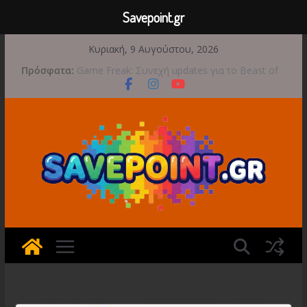
Savepoint.gr
Μετάβαση
Κυριακή, 9 Αυγούστου, 2026
σε
Πρόσφατα:
Game Freak: Συνεχή updates για το Beast of
περιεχόμενο
Reincarnation μετά την ανάμεικτη υποδοχή
Μια φωτογραφική περιπέτεια συνεχίζεται στο
TOEM 2 για τις 29 Σεπτεμβρίου
Διασχίστε τους ουρανούς με το Wild Blue
Skies αυτό το φθινόπωρο
Διακοπές και παιχνίδι για όλη την οικογένεια!
Έρχεται 1η Σεπτεμβρίου το Crimson Moon