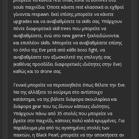
souls παιχνίδια. Όποτε κάνετε rest κλασσικά οι εχθροί
γίνονται respawn. Εκεί επίσης μπορείτε να κάνετε
upgrades και να αναβαθμίσετε τα skills σας. Υπάρχουν
πέντε διαφορετικά skill trees που μπορείτε να
αναβαθμίσετε, ενώ στο new game+ ξεκλειδώνονται
και επιπλέον skills. Μπορείτε να αναβαθμίσετε επίσης
το όπλο της Eve μετά από κάθε boss fight, να
αναβαθμίσετε τον εξωσκελετό της επιλογής σας
(καθένας προσδίδει διαφορετικές ιδιότητες στην Eve)
καθώς και το drone σας.
Γενικά μπορείτε να περιποιηθείτε όπως θέλετε την Eve.
Να της αλλάξετε το κούρεμα στο αντίστοιχο
κατάστημα, να της βάλετε διάφορα σκουλαρίκια και
διάφορα gear που τις δίνουν κάποιες ιδιότητες.
Υπάρχουν πάνω από 35 στολές που μπορείτε να
βρείτε στο παιχνίδι, κάποιες πολύ καλά κρυμμένες. Για
παράδειγμα μία από τις αγαπημένες στολές των
παικτών, η Black Pearl, μπορείτε να την αποκτήσετε αν