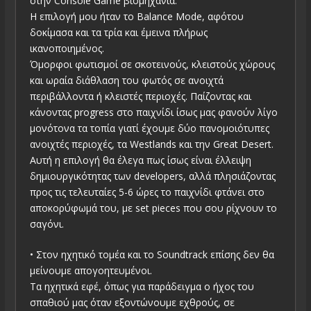
στην Console Game βιομηχανία.
Η επιλογή μου ήταν το Balance Mode, αφότου
δοκίμασα και τα τρία και έμεινα πλήρως
ικανοποιημένος.
Όμορφοι φωτισμοί σε σκοτεινούς, κλειστούς χώρους
και ωραία διάθλαση του φωτός σε ανοιχτά
περιβάλλοντα ή κλειστές περιοχές. Παίζοντας και
κάνοντας progress στο παιχνίδι ίσως μας φανούν λίγο
μονότονα τα τοπία γιατί έχουμε δύο πανομοιότυπες
ανοιχτές περιοχές, τα Westlands και την Great Desert.
Αυτή η επιλογή θα έλεγα πως ίσως είναι έλλειψη
δημιουργικότητας των developers, αλλά πλησιάζοντας
προς τις τελευταίες 5-6 ώρες το παιχνίδι φτάνει στο
αποκορύφωμά του, με set pieces που σου ρίχνουν το
σαγόνι.
• Στον ηχητικό τομέα και το Soundtrack επίσης δεν θα
μείνουμε απογοητευμένοι.
Τα ηχητικά εφέ, όπως για παράδειγμα ο ήχος του
σπαθιού μας όταν εξοντώνουμε εχθρούς, σε