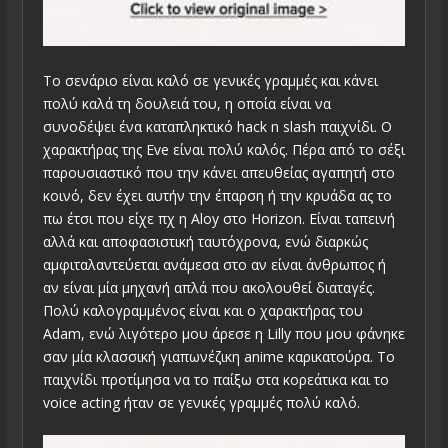
Το σενάριο είναι καλό σε γενικές γραμμές και κάνει
πολύ καλά τη δουλειά του, η οποία είναι να
συνοδέψει ένα καταπληκτικό hack n slash παιχνίδι. Ο
χαρακτήρας της Eve είναι πολύ καλός. Πέρα από το σέξι
παρουσιαστικό που την κάνει απευθείας αγαπητή στο
κοινό, δεν έχει αυτήν την έπαρση ή την κρυάδα ας το
πω έτσι που είχε πχ η Aloy στο Horizon. Είναι ταπεινή
αλλά και αποφασιστική ταυτόχρονα, ενώ διαρκώς
αμφιταλαντεύεται ανάμεσα στο αν είναι άνθρωπος ή
αν είναι μία μηχανή απλά που ακολουθεί διαταγές.
Πολύ καλογραμμένος είναι και ο χαρακτήρας του
Adam, ενώ λιγότερο μου άρεσε η Lilly που μου φάνηκε
σαν μία κλασσική γιαπωνέζικη anime καρικατούρα. Το
παιχνίδι προτίμησα να το παίξω στα κορεάτικα και το
voice acting ήταν σε γενικές γραμμές πολύ καλό.