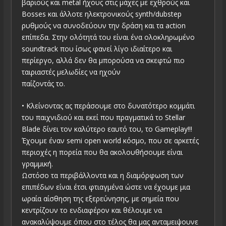
βαριούς και metal ήχους στις μάχες με εχθρούς και
Bosses και άλλοτε ηλεκτρονικούς synth/dubstep
ρυθμούς να συνοδεύουν την δράση και τα action
επίπεδα. Στην ολότητά του είναι ένα ολοκληρωμένο
soundtrack που ίσως φανεί λίγο ιδιαίτερο και
περίεργο, αλλά δεν θα μπορούσα να σκεφτώ πιο
ταιριαστές μελωδίες να ηχούν
παίζοντάς το.
• Κλείνοντας ας περάσουμε στο δυνατότερο κομμάτι
του παιχνιδιού και εκεί που πραγματικά το Stellar
Blade δίνει τον καλύτερο εαυτό του, το Gameplay!!!
Έχουμε έναν semi open world κόσμο, που σε αρκετές
περιοχές η πορεία που θα ακολουθήσουμε είναι
γραμμική.
Ωστόσο τα περιβάλλοντα και η διαμόρφωση των
επιπέδων είναι έτσι φτιαγμένα ώστε να έχουμε μια
ωραία αίσθηση της εξερεύνησης, με σημεία που
κεντρίζουν το ενδιαφέρον και θέλουμε να
ανακαλύψουμε όπου στο τέλος θα μας ανταμειψουνε