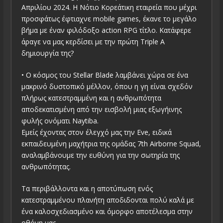
Απριλίου 2024. Η Νότιο Κορεάτικη εταιρεία που μέχρι
προσφάτως έφτιαχνε mobile games, έκανε το μεγάλο
βήμα με έναν φιλόδοξο action RPG τίτλο. Κατάφερε
άραγε να μας κερδίσει με την πρώτη Triple Α
δημιουργία της?
• Ο κόσμος του Stellar Blade λαμβάνει χώρα σε ένα
μακρινό δυστοπικό μέλλον, όπου η γη είναι σχεδόν
πλήρως κατεστραμμένη και η ανθρωπότητα
αποδεκατισμένη από την εισβολή μιας εξωγήινης
φυλής ονόματι Naytiba.
Εμείς έχοντας στον έλεγχό μας την Eve, ειδικά
εκπαιδευμένη μαχήτρια της ομάδας 7th Airborne Squad,
αναλαμβάνουμε την ευθύνη για την σωτηρία της
ανθρωπότητας.
Τα περιβάλλοντα και η αποτύπωση ενός
κατεστραμμένου πλανήτη αποδιδονται πολύ καλά με
ένα καλοσχεδιασμένο και όμορφο αποτέλεσμα στην
οθόνη μας.