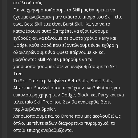
εκτέλεσή τούς.
Για να χρησιμοποιήσουμε τα Skill μας θα πρέπει να
έχουμε ανεβασμένη την εκάστοτε μπάρα του Skill, είτε
είναι Beta Skill είτε είναι Burst Skill. Και για να το
καταφέρουμε αυτό θα πρέπει να εξοντώσουμε
εχθρούς και να κάνουμε σε σωστό χρόνο Parry και
Dodge. Κάθε φορά που εξοντώνουμε έναν εχθρό ή
ολοκληρώνουμε ένα Quest παίρνουμε XP και
μαζεύοντας Skill Points μπορούμε να τα
χρησιμοποιήσουμε ώστε να αναβαθμίσουμε το Skill
Tree.
Το Skill Tree περιλαμβάνει Beta Skills, Burst Skills,
Attack και Survival όπου περιέχουν αναβαθμίσεις για
ευκολότερη χρήση των Dodge, Block, και Parry και ένα
τελευταίο Skill Tree που δεν θα αναφερθώ διότι
περιλαμβάνει Spoiler.
Χρησιμοποιούμε και το Drone που μας ακολουθεί ως
όπλο, με πέντε ειδών διαφορετικά πυρομαχικά, τα
οποία επίσης αναβαθμίζονται.