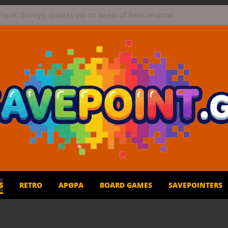
reak: Συνεχή updates για το Beast of Reincarnation
ην ανάμεικτη υποδοχή
τογραφική περιπέτεια συνεχίζεται στο TOEM 2 για
 Σεπτεμβρίου
στε τους ουρανούς με το Wild Blue Skies αυτό το
πωρο
ές και παιχνίδι για όλη την οικογένεια!
ι 1η Σεπτεμβρίου το Crimson Moon
S
RETRO
ΆΡΘΡΑ
BOARD GAMES
SAVEPOINTERS