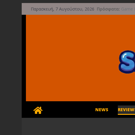
Μετάβαση
Πρόσφατα:
Game F
Παρασκευή, 7 Αυγούστου, 2026
σε
μετά τ
Μια φω
περιεχόμενο
τις 29
Διασχί
φθινό
Διακοπ
Έρχετα
NEWS
REVIEW