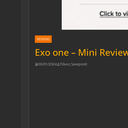
REVIEWS
Exo one – Mini Review
03/01/2024
Πάνος Savepoint