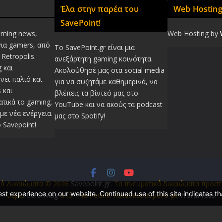
Έλα στην παρέα του
Web Hostin
SavePoint!
aming news,
Web Hosting by
για gamers, από
Το SavePoint.gr είναι μια
Retropolis.
ανεξάρτητη gaming κοινότητα.
 και
Ακολούθησέ μας στα social media
νει παλιό και
για να συζητάμε καθημερινά, να
 και
βλέπεις τα βίντεό μας στο
τικά το gaming.
YouTube και να ακούς τα podcast
με νέα ενέργεια.
μας στο Spotify!
 Savepoint!
κά Δικαιώματα © 2026
Savepoint.gr
. Τα πνευματικά δικαιώματα προστ
t experience on our website. Continued use of this site indicates th
Θέμα:
ColorMag
από ThemeGrill. Κατασκευασμένο με
WordPress
.