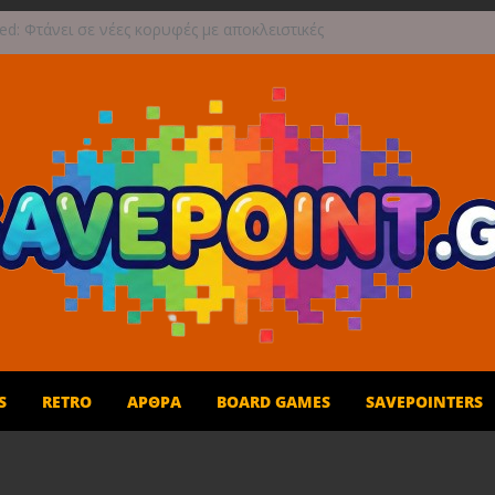
ed: Φτάνει σε νέες κορυφές με αποκλειστικές
tions από την Atari
η Σεπτεμβρίου το Crimson Moon
: Συνεχή updates για το Beast of Reincarnation
ανάμεικτη υποδοχή
οι προπαραγγελίες για το The Walking Dead:
Survival
μβα: Η Microsoft Φέρνει το Backwards
ity των Original Xbox & Xbox 360 στο PC
S
RETRO
ΆΡΘΡΑ
BOARD GAMES
SAVEPOINTERS