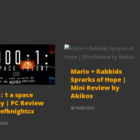
Mario + Rabbids
Sprarks of Hope |
Mini Review by
: 1 a space
Akikos
ny | PC Review
18/08/2023
tefknightcs
/2023