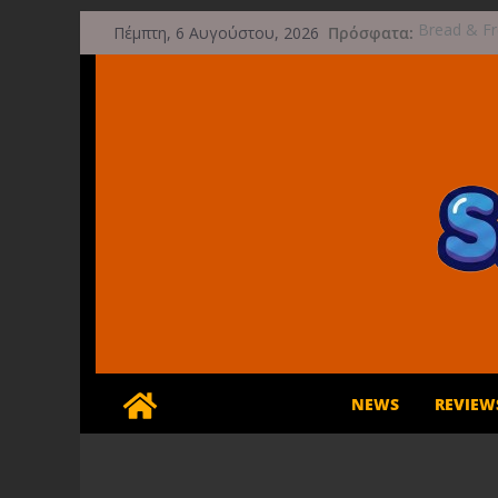
Μετάβαση
Πρόσφατα:
Bread & Fr
Πέμπτη, 6 Αυγούστου, 2026
σε
Limited Edi
Έρχεται 1
περιεχόμενο
Game Freak
μετά την 
Ξεκινήσαν 
Streets of 
Διαρροή-Βό
Compatibil
NEWS
REVIEW