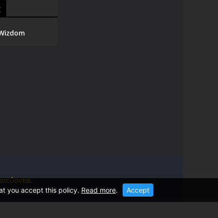
g
Wizdom
ατεύονται.
at you accept this policy.
Read more
.
Accept