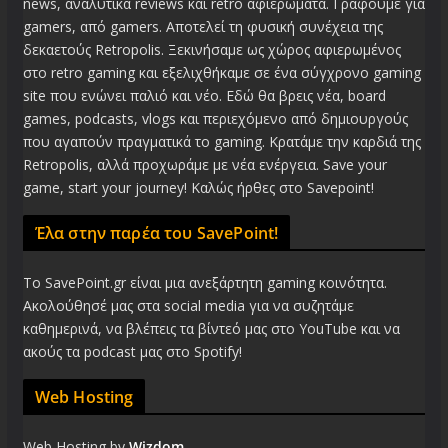
news, αναλυτικά reviews και retro αφιερώματα. Γράφουμε για
gamers, από gamers. Αποτελεί τη φυσική συνέχεια της
δεκαετούς Retropolis. Ξεκινήσαμε ως χώρος αφιερωμένος
στο retro gaming και εξελιχθήκαμε σε ένα σύγχρονο gaming
site που ενώνει παλιό και νέο. Εδώ θα βρεις νέα, board
games, podcasts, vlogs και περιεχόμενο από δημιουργούς
που αγαπούν πραγματικά το gaming. Κρατάμε την καρδιά της
Retropolis, αλλά προχωράμε με νέα ενέργεια. Save your
game, start your journey! Καλώς ήρθες στο Savepoint!
Έλα στην παρέα του SavePoint!
Το SavePoint.gr είναι μια ανεξάρτητη gaming κοινότητα.
Ακολούθησέ μας στα social media για να συζητάμε
καθημερινά, να βλέπεις τα βίντεό μας στο YouTube και να
ακούς τα podcast μας στο Spotify!
Web Hosting
Web Hosting by
Wizdom