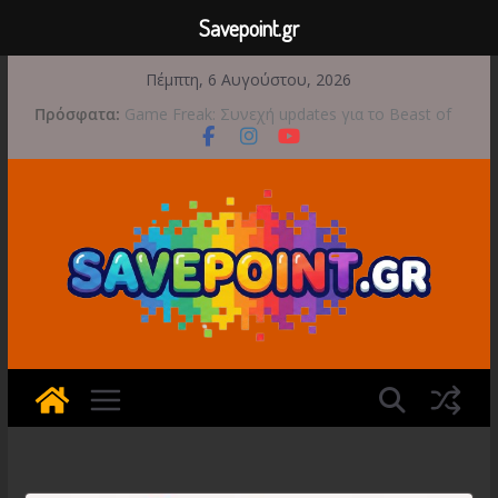
Savepoint.gr
Μετάβαση
Πέμπτη, 6 Αυγούστου, 2026
σε
Πρόσφατα:
Game Freak: Συνεχή updates για το Beast of
περιεχόμενο
Reincarnation μετά την ανάμεικτη υποδοχή
Μια φωτογραφική περιπέτεια συνεχίζεται στο
TOEM 2 για τις 29 Σεπτεμβρίου
Διασχίστε τους ουρανούς με το Wild Blue
Skies αυτό το φθινόπωρο
Διακοπές και παιχνίδι για όλη την οικογένεια!
Έρχεται 1η Σεπτεμβρίου το Crimson Moon