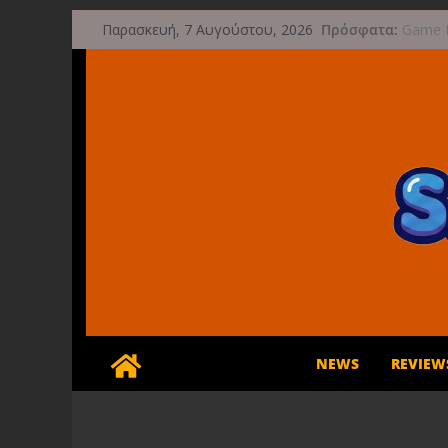
Μετάβαση
Πρόσφατα:
Game F
Παρασκευή, 7 Αυγούστου, 2026
σε
μετά τ
Μια φω
περιεχόμενο
τις 29
Διασχί
φθινό
Διακοπ
Έρχετα
NEWS
REVIEW