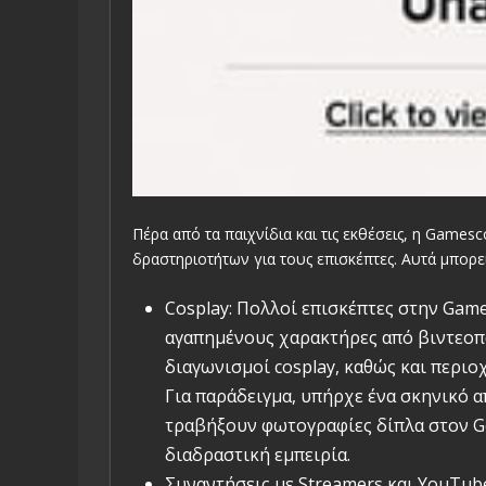
Πέρα από τα παιχνίδια και τις εκθέσεις, η Game
δραστηριοτήτων για τους επισκέπτες. Αυτά μπορε
Cosplay: Πολλοί επισκέπτες στην Gam
αγαπημένους χαρακτήρες από βιντεοπα
διαγωνισμοί cosplay, καθώς και περι
Για παράδειγμα, υπήρχε ένα σκηνικό α
τραβήξουν φωτογραφίες δίπλα στον Ge
διαδραστική εμπειρία.
Συναντήσεις με Streamers και YouTub