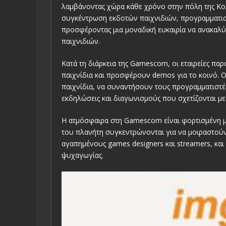
λαμβάνοντας χώρα κάθε χρόνο στην πόλη της Κολων
συγκέντρωση εκδοτών παιχνιδιών, προγραμματιστ
προσφέροντας μια μοναδική ευκαιρία να ανακαλύψ
παιχνιδιών.
Κατά τη διάρκεια της Gamescom, οι εταιρείες πα
παιχνίδια και προσφέρουν demos για το κοινό. Ο
παιχνίδια, να συναντήσουν τους προγραμματιστέ
εκδηλώσεις και διαγωνισμούς που σχετίζονται με
Η ατμόσφαιρα στη Gamescom είναι φορτισμένη μ
του πλανήτη συγκεντρώνονται για να μοιραστούν
αγαπημένους games designers και streamers, και
ψυχαγωγίας.