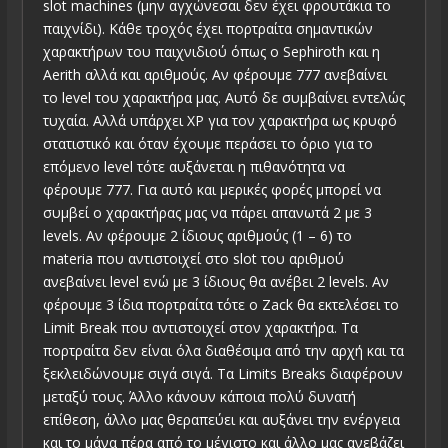
slot machines (μην αγχώνεσαι δεν έχει φρουτάκια το
παιχνίδι). Κάθε τροχός έχει πορτραίτα σημαντικών
χαρακτήρων του παιχνιδιού όπως ο Sephiroth και η
Aerith αλλά και αριθμούς. Αν φέρουμε 777 ανεβαίνει
το level του χαρακτήρα μας. Αυτό δε συμβαίνει εντελώς
τυχαία. Αλλά υπάρχει XP για τον χαρακτήρα ως κρυφό
στατιστικό και όταν έχουμε περάσει το όριο για το
επόμενο level τότε αυξάνεται η πιθανότητα να
φέρουμε 777. Για αυτό και μερικές φορές μπορεί να
συμβεί ο χαρακτήρας μας να πάρει απανωτά 2 με 3
levels. Αν φέρουμε 2 ίδιους αριθμούς (1 – 6) το
materia που αντιστοιχεί στο slot του αριθμού
ανεβαίνει level ενώ με 3 ίδιους θα ανέβει 2 levels. Αν
φέρουμε 3 ίδια πορτραίτα τότε ο Zack θα εκτελέσει το
Limit Break που αντιστοιχεί στον χαρακτήρα. Τα
πορτραίτα δεν είναι όλα διαθέσιμα από την αρχή και τα
ξεκλειδώνουμε σιγά σιγά. Τα Limits Breaks διαφέρουν
μεταξύ τους. Άλλο κάνουν κάποια πολύ δυνατή
επίθεση, άλλο μας θεραπεύει και αυξάνει την ενέργεια
και το μάνα πέρα από το μέγιστο και άλλο μας ανεβάζει