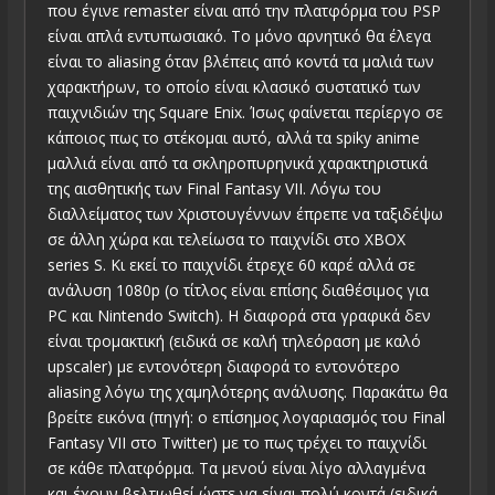
που έγινε remaster είναι από την πλατφόρμα του PSP
είναι απλά εντυπωσιακό. Το μόνο αρνητικό θα έλεγα
είναι το aliasing όταν βλέπεις από κοντά τα μαλιά των
χαρακτήρων, το οποίο είναι κλασικό συστατικό των
παιχνιδιών της Square Enix. Ίσως φαίνεται περίεργο σε
κάποιος πως το στέκομαι αυτό, αλλά τα spiky anime
μαλλιά είναι από τα σκληροπυρηνικά χαρακτηριστικά
της αισθητικής των Final Fantasy VII. Λόγω του
διαλλείματος των Χριστουγέννων έπρεπε να ταξιδέψω
σε άλλη χώρα και τελείωσα το παιχνίδι στο XBOX
series S. Κι εκεί το παιχνίδι έτρεχε 60 καρέ αλλά σε
ανάλυση 1080p (ο τίτλος είναι επίσης διαθέσιμος για
PC και Nintendo Switch). Η διαφορά στα γραφικά δεν
είναι τρομακτική (ειδικά σε καλή τηλεόραση με καλό
upscaler) με εντονότερη διαφορά το εντονότερο
aliasing λόγω της χαμηλότερης ανάλυσης. Παρακάτω θα
βρείτε εικόνα (πηγή: ο επίσημος λογαριασμός του Final
Fantasy VII στο Twitter) με το πως τρέχει το παιχνίδι
σε κάθε πλατφόρμα. Τα μενού είναι λίγο αλλαγμένα
και έχουν βελτιωθεί ώστε να είναι πολύ κοντά (ειδικά