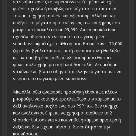
να νικήσει κανείς το superboss αυτό πρέπει να έχει
φτάσει σχεδόν ή ακριβώς στο μέγιστο τα στατιστικά
του με τη χρήση materia και αξεσουάρ. Αλλά και να
αυξήσει το μέγιστο όριο ενέργειας του και ζημιάς που
μπορεί να προκαλέσει σε 99,999. Διαφορετικά είναι
σχεδόν αδύνατο να νικήσετε το συγκεκριμένο
superboss αφού έχει επίθεση που θα σας κάνει 75,000
ζημιά. Αν βγάλει κάποιος αυτή την αποστολή θα λάβει
ως ανταμοιβή ένα φοβερό αξεσουάρ που θα του
φανεί πολύ χρήσιμο στη hard δυσκολία. Δεσμεύομαι
να κάνω ένα βίντεο οδηγό ΄στα ελληνικά για το πως να
νικήσετε το συγκεκριμένο superboss.
Μια άλλη άξια αναφοράς προσθήκη είναι πως πλέον
μπορούμε να κουνήσουμε ελεύθερα την κάμερα με το
δεξί αναλογικό μοχλό ενώ στο PSP που δεν υπήρχε
καν αναλογικός έπρεπε να χρησιμοποιηθούν τα 2
shoulder buttons για να κουνηθεί η κάμερα αριστερά ή
δεξιά και δεν είχαμε πάντα τη δυνατότητα να την
κουνήσουμε.