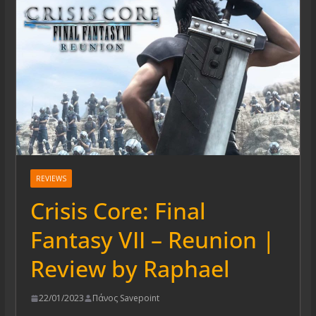
REVIEWS
Crisis Core: Final
Fantasy VII – Reunion |
Review by Raphael
22/01/2023
Πάνος Savepoint