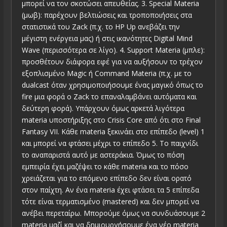
μπορεί να τον σκοτώσει απευθείας. 3. Special Materia
(μωβ): παρέχουν βελτιώσεις και τροποποιήσεις στα
στατιστικά του Zack (π.χ. το HP Up ανεβάζει την
μέγιστη ενέργεια μας) ή στις ικανότητες Digital Mind
Wave (περισσότερα σε λίγο). 4. Support Materia (μπλε):
προσθέτουν διάφορα εφέ για να αυξήσουν το τρέχον
εξοπλισμένο Magic ή Command Materia (π.χ. με το
dualcast όταν χρησιμοποιήσουμε ένας μαγικό όπως το
fire μια φορά ο Zack το επαναλαμβάνει αυτόματα και
δεύτερη φορά). Υπάρχουν όμως αρκετά λιγότερα
materia υποστήριξης στο Crisis Core από ότι στο Final
Fantasy VII. Κάθε materia ξεκινάει στο επίπεδο (level) 1
και μπορεί να φτάσει μέχρι το επίπεδο 5. Το παιχνίδι
το αναπαριστά αυτό με αστεράκια. Όμως το πόση
εμπειρία έχει μαζέψει το κάθε materia και το πόσο
χρειάζεται για το επόμενο επίπεδο δεν είναι ορατό
στον παίχτη. Αν ένα materia έχει φτάσει τα 5 επίπεδα
τότε είναι τερματισμένο (mastered) και δεν μπορεί να
ανέβει περεταίρω. Μπορούμε όμως να συνδυάσουμε 2
materia μαζί και να δημιουργήσουμε ένα νέο materia