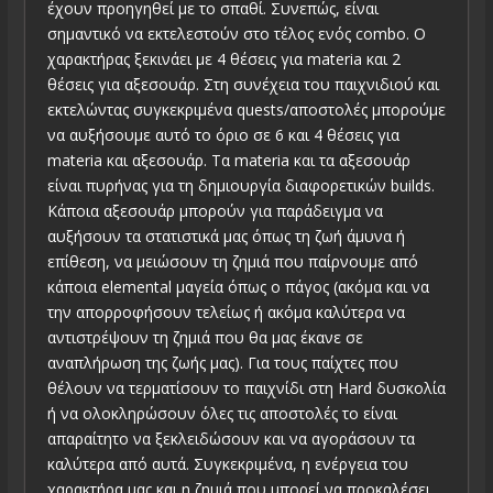
έχουν προηγηθεί με το σπαθί. Συνεπώς, είναι
σημαντικό να εκτελεστούν στο τέλος ενός combo. Ο
χαρακτήρας ξεκινάει με 4 θέσεις για materia και 2
θέσεις για αξεσουάρ. Στη συνέχεια του παιχνιδιού και
εκτελώντας συγκεκριμένα quests/αποστολές μπορούμε
να αυξήσουμε αυτό το όριο σε 6 και 4 θέσεις για
materia και αξεσουάρ. Τα materia και τα αξεσουάρ
είναι πυρήνας για τη δημιουργία διαφορετικών builds.
Κάποια αξεσουάρ μπορούν για παράδειγμα να
αυξήσουν τα στατιστικά μας όπως τη ζωή άμυνα ή
επίθεση, να μειώσουν τη ζημιά που παίρνουμε από
κάποια elemental μαγεία όπως ο πάγος (ακόμα και να
την απορροφήσουν τελείως ή ακόμα καλύτερα να
αντιστρέψουν τη ζημιά που θα μας έκανε σε
αναπλήρωση της ζωής μας). Για τους παίχτες που
θέλουν να τερματίσουν το παιχνίδι στη Hard δυσκολία
ή να ολοκληρώσουν όλες τις αποστολές το είναι
απαραίτητο να ξεκλειδώσουν και να αγοράσουν τα
καλύτερα από αυτά. Συγκεκριμένα, η ενέργεια του
χαρακτήρα μας και η ζημιά που μπορεί να προκαλέσει