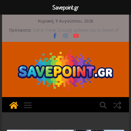
Savepoint.gr
Μετάβαση
Κυριακή, 9 Αυγούστου, 2026
σε
Πρόσφατα:
Game Freak: Συνεχή updates για το Beast of
περιεχόμενο
Reincarnation μετά την ανάμεικτη υποδοχή
Μια φωτογραφική περιπέτεια συνεχίζεται στο
TOEM 2 για τις 29 Σεπτεμβρίου
Διασχίστε τους ουρανούς με το Wild Blue
Skies αυτό το φθινόπωρο
Διακοπές και παιχνίδι για όλη την οικογένεια!
Έρχεται 1η Σεπτεμβρίου το Crimson Moon