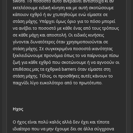
sword. Το ποσοστό αυτό ανεβαίνει αντίστοιχα κι αν
εκτελέσουμε ειδική κίνηση και με αυτή σκοτώσουμε
κάποιον εχθρό ή αν χτυπηθούμε ενώ είμαστε σε
στάση μάχης. Υπάρχει όμως όριο για το πόσο μπορεί
να ανέβει το ποσοστό με κάθε ένας από τους τρόπους
σε κάθε μάχη και αποστολή. Οι ειδικές κινήσεις
γίνονται δυνατότερες όταν χρησιμοποιούνται σε
στάση μάχης. Σε συγκεκριμένα ποσοστά ικανότητας
ξεκλειδώνουμε προνόμια όπως το να παίρνουμε πίσω
ζωή για κάθε εχθρό που σκοτώνουμε ή να αγνοούν οι
επιθέσεις μας τα εχθρικά barriers όταν είμαστε στη
στάση μάχης. Τέλος, οι προσθήκες αυτές κάνουν το
παιχνίδι λίγο ευκολότερο από το πρωτότυπο.
Ηχος
Ο ήχος είναι πολύ καλός αλλά δεν έχει και τίποτα
ιδιαίτερο που να μην έχουμε δει σε άλλα σύγχρονα