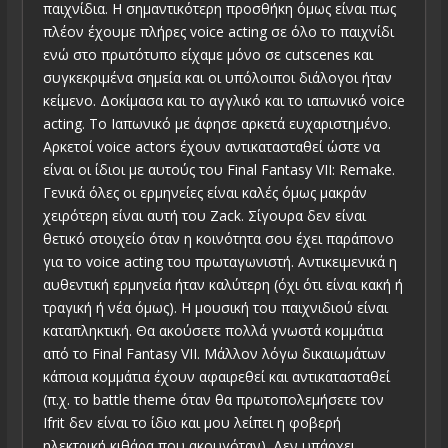
παιχνίδια. Η σημαντικότερη προσθήκη όμως είναι πως
πλέον έχουμε πλήρες voice acting σε όλο το παιχνίδι
ενώ στο πρωτότυπο είχαμε μόνο σε cutscenes και
συγκεκριμένα σημεία και οι υπόλοιποι διάλογοι ήταν
κείμενο. Δοκίμασα και το αγγλικό και το ιαπωνικό voice
acting. To Ιαπωνικό με άφησε αρκετά ευχαριστημένο.
Αρκετοί voice actors έχουν αντικατασταθεί ώστε να
είναι οι ίδιοι με αυτούς του Final Fantasy VII: Remake.
Γενικά όλες οι ερμηνείες είναι καλές όμως μακράν
χειρότερη είναι αυτή του Zack. Σίγουρα δεν είναι
θετικό στοιχείο όταν η κοινότητα σου έχει παράπονο
για το voice acting του πρωταγωνιστή. Αντικειμενικά η
αυθεντική ερμηνεία ήταν καλύτερη (όχι ότι είναι κακή ή
τραγική ή νέα όμως). Η μουσική του παιχνιδιού είναι
καταπληκτική. Θα ακούσετε πολλά γνωστά κομμάτια
από το Final Fantasy VII. Μάλλον λόγω δικαιωμάτων
κάποια κομμάτια έχουν αφαιρεθεί και αντικατασταθεί
(π.χ. το battle theme όταν θα πρωτοπολεμήσετε τον
Ifrit δεν είναι το ίδιο και μου λείπει η φοβερή
ηλεκτρική κιθάρα που ακουγόταν). Δεν υπάρχει