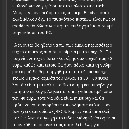
επιλογή για να γυρίσουμε στο παλιό soundtrack.
Μπορώ να ονειρεύομαι πως μια μέρα θα γίνει αυτό
αλλά μάλλον όχι. Το πιθανότερο πιστευώ είναι πως οι
modders θα δώσουν αυτή την επιλογή κάποια στιγμή
στην έκδοση του PC.
Κλείνοντας θα ήθελα να πω πως έμεινα περισσότερο
ευχαριστημένος από ότι περίμενα με το παιχνίδι. Το
παιχνίδι ευτυχώς δε κυκλοφόρησε με αρχική τιμή 80
ευρώ καθώς κάτι τέτοιο θα ήταν άδικο κατά τη γνώμη
μου αφού δε δημιουργήθηκε από το 0 και υπήρχε
έτοιμο μεγάλο κομμάτι του υλικό. Τα 50 – 60 ευρώ
λοιπόν είναι μια πολύ πιο δίκαια τιμή και μπράβο για
αυτή την επιλογή. Αν βρείτε το παιχνίδι σε τιμή κάτω
των 40 ευρώ τότε για μένα είναι must buy και θα
πρότεινα να το αγοράσετε οπωσδήποτε ακόμα κι αν
δεν έχετε εμπειρία σε JRPGS. Κυρίως γιατί αποτελεί
πολύ φιλική εισαγωγή στο είδος. Μόνη εξαίρεση είναι
το αν κάθε τι ιαπωνικό σας προκαλεί αλλεργία.