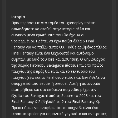
Ιστορία
Πριν περάσουμε στο τομέα του gameplay πρέπει
οπωσδήποτε να σταθώ στην ιστορία αλλά και
συγκεκριμένα ερωτήματα που θα έχουν οι
νεοφερμένοι. Πρέπει να έχω παίξει άλλα 6 Final
Fantasy για να παίξω αυτό;
ΌΧΙ!
Κάθε αριθμένος τίτλος
Final Fantasy είναι ένα ξεχωριστό και αυτόνομο
σύμπαν, με δικό του lore και αισθητική. Ο δημιουργός
της σειράς Hironobu Sakaguchi πίστευε πως το πρώτο
παιχνίδι της σειράς θα είναι και το τελευταίο του
παιχνίδι (εξώ και το Final στον τίτλο) και δεν ήθελε να
υπάρχει κάποιο sequel ή prequel. Αυτή η αυτονομία
διατηρήθηκε και στα επόμενα παιχνίδια μέχρι την
έξοδο του Sakaguchi από τη Square το 2003 και του
Final Fantaxy X-2 (δηλαδή το 2 του Final Fantasy X).
Πρέπει όμως να αναφέρω ότι το παιχνίδι είναι ένα
τεράστιο spoiler για σημαντικά γεγονότα και ανατροπές