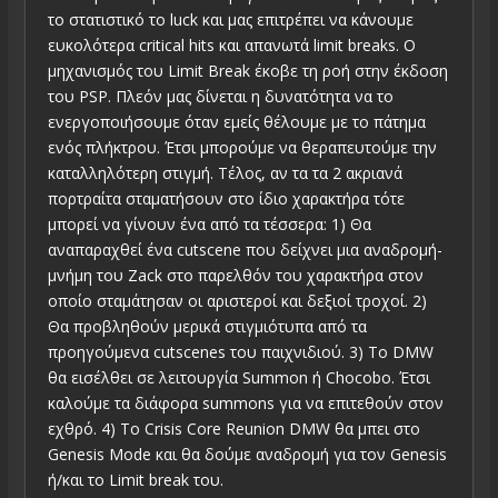
το στατιστικό το luck και μας επιτρέπει να κάνουμε
ευκολότερα critical hits και απανωτά limit breaks. Ο
μηχανισμός του Limit Break έκοβε τη ροή στην έκδοση
του PSP. Πλεόν μας δίνεται η δυνατότητα να το
ενεργοποιήσουμε όταν εμείς θέλουμε με το πάτημα
ενός πλήκτρου. Έτσι μπορούμε να θεραπευτούμε την
καταλληλότερη στιγμή. Τέλος, αν τα τα 2 ακριανά
πορτραίτα σταματήσουν στο ίδιο χαρακτήρα τότε
μπορεί να γίνουν ένα από τα τέσσερα: 1) Θα
αναπαραχθεί ένα cutscene που δείχνει μια αναδρομή-
μνήμη του Zack στο παρελθόν του χαρακτήρα στον
οποίο σταμάτησαν οι αριστεροί και δεξιοί τροχοί. 2)
Θα προβληθούν μερικά στιγμιότυπα από τα
προηγούμενα cutscenes του παιχνιδιού. 3) Το DMW
θα εισέλθει σε λειτουργία Summon ή Chocobo. Έτσι
καλούμε τα διάφορα summons για να επιτεθούν στον
εχθρό. 4) Το Crisis Core Reunion DMW θα μπει στο
Genesis Mode και θα δούμε αναδρομή για τον Genesis
ή/και το Limit break του.