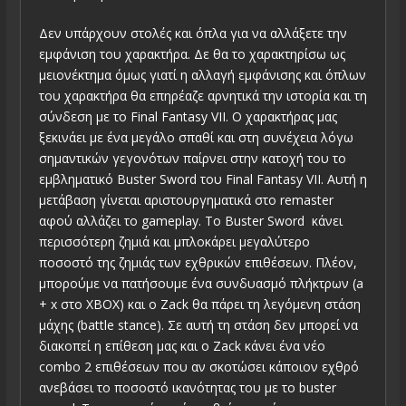
Δεν υπάρχουν στολές και όπλα για να αλλάξετε την
εμφάνιση του χαρακτήρα. Δε θα το χαρακτηρίσω ως
μειονέκτημα όμως γιατί η αλλαγή εμφάνισης και όπλων
του χαρακτήρα θα επηρέαζε αρνητικά την ιστορία και τη
σύνδεση με το Final Fantasy VII. Ο χαρακτήρας μας
ξεκινάει με ένα μεγάλο σπαθί και στη συνέχεια λόγω
σημαντικών γεγονότων παίρνει στην κατοχή του το
εμβληματικό Buster Sword του Final Fantasy VII. Αυτή η
μετάβαση γίνεται αριστουργηματικά στο remaster
αφού αλλάζει το gameplay. Το Buster Sword κάνει
περισσότερη ζημιά και μπλοκάρει μεγαλύτερο
ποσοστό της ζημιάς των εχθρικών επιθέσεων. Πλέον,
μπορούμε να πατήσουμε ένα συνδυασμό πλήκτρων (a
+ x στο XBOX) και o Zack θα πάρει τη λεγόμενη στάση
μάχης (battle stance). Σε αυτή τη στάση δεν μπορεί να
διακοπεί η επίθεση μας και ο Zack κάνει ένα νέο
combo 2 επιθέσεων που αν σκοτώσει κάποιον εχθρό
ανεβάσει το ποσοστό ικανότητας του με το buster