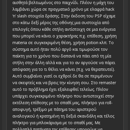
αισθητά βελτιωμένος στο παιχνίδι. Πλέον η μάχη του
λαμβάνει χώρα σε πραγματικό χρόνο με ελαφρά hack
‘n’ slash στοιχεία δράσης. Στην έκδοση του PSP είχαμε
στο κάτω δεξί μέρος της οθόνης μια συστοιχία από
επιλογές όπου κάθε στήλη αντίστοιχη σε μια ενέργεια
που μπορεί να κάνει ο χαρακτήρας π.χ. επίθεση, χρήση
materia σε συγκεκριμένη θέση, χρήση potion κλπ. Το
σύστημα αυτό ήταν πολύ αργό και τιμωρούσε τον
παίκτη για το χρόνο που δαπανά να πάει από τη μία
στήλη στην άλλη αλλά και για το αν αργούσε να πάρει
απόφαση για το τι θέλει να κάνει (π.χ. να θεραπευτεί).
Αυτό συμβαίνει γιατί οι εχθροί δε θα σε περιμένουν
να σκεφτείς και να βρεις την κίνηση σου. Στο remaster
αυτό το πρόβλημα έχει εξαλειφθεί τελείως. Πλέον
υπάρχει συγκεκριμένο πλήκτρο που αντιστοιχεί στην
εκτέλεση επίθεσης με το σπαθί μας, πλήκτρο για roll-
αποφυγή, τρέξιμο με πάτημα του αριστερού
αναλογικού ή κρατημένη τη δεξιά σκανδάλη και τέλος
πλήκτρο για μπλοκάρισμα με το σπαθί μας. Με
πολλαπλά πατήματα της επίθεσης μπορούμε να