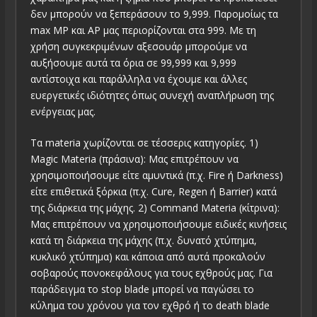
δεν μπορούν να ξεπεράσουν το 9,999. Παρομοίως τα
max MP και AP μας περιορίζονται στα 999. Με τη
χρήση συγκεκριμένων αξεσουάρ μπορούμε να
αυξήσουμε αυτά τα όρια σε 99,999 και 9,999
αντίστοιχα και παράλληλα να έχουμε και άλλες
ευεργετικές ιδιότητες όπως συνεχή αναπλήρωση της
ενέργειας μας.
Τα materia χωρίζονται σε τέσσερις κατηγορίες. 1)
Magic Materia (πράσινα): Μας επιτρέπουν να
χρησιμοποιήσουμε είτε αμυντικά (π.χ. Fire ή Darkness)
είτε επιθετικά ξόρκια (π.χ. Cure, Regen ή Barrier) κατά
της διάρκεια της μάχης. 2) Command Materia (κίτρινα):
Μας επιτρέπουν να χρησιμοποιήσουμε ειδικές κινήσεις
κατά τη διάρκεια της μάχης (π.χ. δυνατό χτύπημα,
κυκλικό χτύπημα) και κάποια από αυτά προκαλούν
σοβαρούς πονοκεφάλους για τους εχθρούς μας. Για
παράδειγμα το stop blade μπορεί να παγώσει το
κύλημα του χρόνου για τον εχθρό ή το death blade