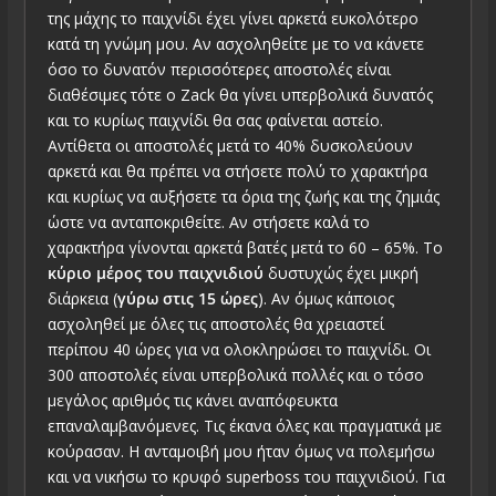
της μάχης το παιχνίδι έχει γίνει αρκετά ευκολότερο
κατά τη γνώμη μου. Αν ασχοληθείτε με το να κάνετε
όσο το δυνατόν περισσότερες αποστολές είναι
διαθέσιμες τότε ο Zack θα γίνει υπερβολικά δυνατός
και το κυρίως παιχνίδι θα σας φαίνεται αστείο.
Αντίθετα οι αποστολές μετά το 40% δυσκολεύουν
αρκετά και θα πρέπει να στήσετε πολύ το χαρακτήρα
και κυρίως να αυξήσετε τα όρια της ζωής και της ζημιάς
ώστε να ανταποκριθείτε. Αν στήσετε καλά το
χαρακτήρα γίνονται αρκετά βατές μετά το 60 – 65%. Το
κύριο μέρος του παιχνιδιού
δυστυχώς έχει μικρή
διάρκεια (
γύρω στις 15 ώρες
). Αν όμως κάποιος
ασχοληθεί με όλες τις αποστολές θα χρειαστεί
περίπου 40 ώρες για να ολοκληρώσει το παιχνίδι. Οι
300 αποστολές είναι υπερβολικά πολλές και ο τόσο
μεγάλος αριθμός τις κάνει αναπόφευκτα
επαναλαμβανόμενες. Τις έκανα όλες και πραγματικά με
κούρασαν. Η ανταμοιβή μου ήταν όμως να πολεμήσω
και να νικήσω το κρυφό superboss του παιχνιδιού. Για