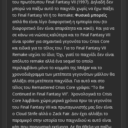
του πρωτότυπου Final Fantasy VII (1997). Δηλαδή δεν
μπορώ να παίξω αυτό το παιχνίδι χωρίς να έχω παίξει
το Final Fantasy VII ή το Remake;
Φυσικά μπορείς
απλά θα είναι λίγο διαφορετική η εμπειρία σου (το
διαφορετικό δεν είναι απαραίτητα και κακό). Και για να
σε κάνω να νιώσεις καλύτερα και το Final Fantasy VII
είναι spoiler για σημαντικά γεγονότα του Crisis Core
και ειδικά για το τέλος του. Για το Final Fantasy VII
Remake ισχύει το ίδιο; Όχι, γιατί το παιχνίδι δεν είναι
απόλυτο remake αλλά ένα sequel το οποίο
περιλαμβάνει μόνο το κομμάτι της Midgar και το
χρονοδιάγραμμα των μετέπειτα γεγονότων μάλλον θα
αλλάξει στα μετέπειτα παιχνίδια. Για αυτό και στο
τέλος του Remastered Crisis Core γράφει: “To Be
Continued in Final Fantasy VII”. Χρονολογικά το Crisis
Core λαμβάνει χώρα μερικά χρόνια πριν τα γεγονότα
του Final Fantasy VII και πρωταγωνιστής μας δεν είναι
ο Cloud Strife αλλά ο Zack Fair. Δεν έχει αλλάξει το
παραμικρό στην ιστορία του παιχνιδιού κι αυτό είναι
κάτι που πραγματικά εκτίμησα. Δε θα ήθελα να παίξω