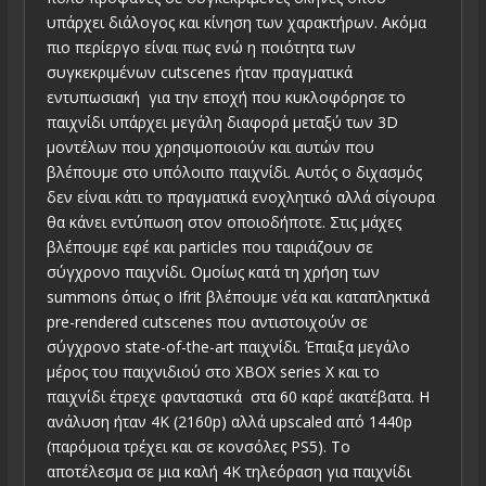
υπάρχει διάλογος και κίνηση των χαρακτήρων. Ακόμα
πιο περίεργο είναι πως ενώ η ποιότητα των
συγκεκριμένων cutscenes ήταν πραγματικά
εντυπωσιακή για την εποχή που κυκλοφόρησε το
παιχνίδι υπάρχει μεγάλη διαφορά μεταξύ των 3D
μοντέλων που χρησιμοποιούν και αυτών που
βλέπουμε στο υπόλοιπο παιχνίδι. Αυτός ο διχασμός
δεν είναι κάτι το πραγματικά ενοχλητικό αλλά σίγουρα
θα κάνει εντύπωση στον οποιοδήποτε. Στις μάχες
βλέπουμε εφέ και particles που ταιριάζουν σε
σύγχρονο παιχνίδι. Ομοίως κατά τη χρήση των
summons όπως ο Ifrit βλέπουμε νέα και καταπληκτικά
pre-rendered cutscenes που αντιστοιχούν σε
σύγχρονο state-of-the-art παιχνίδι. Έπαιξα μεγάλο
μέρος του παιχνιδιού στο XBOX series X και το
παιχνίδι έτρεχε φανταστικά στα 60 καρέ ακατέβατα. Η
ανάλυση ήταν 4K (2160p) αλλά upscaled από 1440p
(παρόμοια τρέχει και σε κονσόλες PS5). Το
αποτέλεσμα σε μια καλή 4Κ τηλεόραση για παιχνίδι