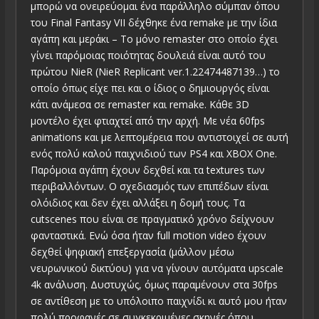
μπορώ να ονειρεύομαι ένα παράλληλο σύμπαν όπου
του Final Fantasy VII δέχθηκε ένα remake με την ίδια
αγάπη και μεράκι – Το μόνο remaster στο οποίο έχει
γίνει παρόμοιας ποιότητας δουλειά είναι αυτό του
πρώτου NieR (NieR Replicant ver.1.22474487139…) το
οποίο όπως είχε πει και ο ίδιος ο δημιουργός είναι
κάτι ανάμεσα σε remaster και remake. Κάθε 3D
μοντέλο έχει φτιαχτεί από την αρχή. Με νέα 60fps
animations και με λεπτομέρεια που αντιστοιχεί σε αυτή
ενός πολύ καλού παιχνιδιού των PS4 και XBOX One.
Παρόμοια αγάπη έχουν δεχθεί και τα textures των
περιβαλλόντων. Ο σχεδιασμός των επιπέδων είναι
ολόιδιος και δεν έχει αλλάξει η δομή τους. Τα
cutscenes που είναι σε πραγματικό χρόνο δείχνουν
φανταστικά. Ενώ όσα ήταν full motion video έχουν
δεχθεί ψηφιακή επεξεργασία (μάλλον μέσω
νευρωνικού δικτύου) για να γίνουν αυτόματα upscale
4k ανάλυση. Δυστυχώς, όμως παραμένουν στα 30fps
σε αντίθεση με το υπόλοιπο παιχνίδι κι αυτό μου ήταν
πολύ προφανές σε συγκεκριμένες σκηνές όπου