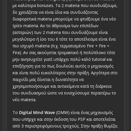
με καλύτερα bonuses. Τα 2 materia που συνδυάζουμε,
δε χρειάζεται να είναι ίδια και συνδυάζοντας
διαφορετικά materia μπορούμε να φτιάξουμε ένα νέο
τρίτο materia. Αν το άθροισμα των επιπέδων
(αστεριών) των 2 materia που συνδυάζουμε είναι
μεγαλύτερο ή ίσο του 6 τότε το αποτέλεσμα είναι ένα
πιο ισχυρό materia (π.χ. τερματισμένο Fire + Fire =
Fira). Αν σας ακούγεται τρομακτικό ή πολύπλοκο τότε
μην ανησυχείτε γιατί υπάρχει πολύ καλό tutorial και
επεξήγηση για το πως δουλεύει αυτός ο μηχανισμός
και είναι πολύ ευκολότερος στην πράξη. Αργότερα στο
παιχνίδι μας δίνεται η δυνατότητα να
χρησιμοποιήσουμε και αντικείμενα κατά τη διάρκεια
του συνδυασμού ώστε να ενισχύσουμε περαιτέρω το
νέο materia.
To
Digital Mind Wave
(DMW) είναι ένας μηχανισμός
που υπήρχε και στην έκδοση του PSP και αποτελείται
από 3 περιστρεφόμενους τροχούς. Στην πράξη θυμίζει