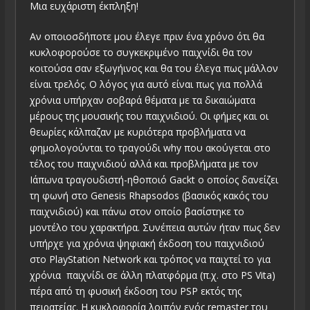
Μια ευχάριστη έκπληξη!
Αν οποιοσδήποτε μου έλεγε πριν ένα χρόνο ότι θα
κυκλοφορούσε το συγκεκριμένο παιχνίδι θα τον
κοιτούσα σαν εξωγήινος και θα του έλεγα πως μάλλον
είναι τρελός. Ο λόγος για αυτό είναι πως για πολλά
χρόνια υπήρχαν σοβαρά θέματα με τα δικαιώματα
μέρους της μουσικής του παιχνιδιού. Οι φήμες και οι
θεωρίες κάλπαζαν με κυριότερα προβλήματα να
φημολογούνται το τραγούδι why που ακούγεται στο
τέλος του παιχνιδιού αλλά και προβλήματα με τον
Ιάπωνα τραγουδιστή-ηθοποιό Gackt ο οποίος δανείζει
τη φωνή στο Genesis Rhapsodos (βασικός κακός του
παιχνιδιού) και πάνω στον οποίο βασίστηκε το
μοντέλο του χαρακτήρα. Συνέπεια αυτών ήταν πως δεν
υπήρχε για χρόνια ψηφιακή έκδοση του παιχνιδιού
στο PlayStation Network και τρόπος να παιχτεί το για
χρόνια παιχνίδι σε άλλη πλατφόρμα (π.χ. στο PS Vita)
πέρα από τη φυσική έκδοση του PSP εκτός της
πειρατείας. Η κυκλοφορία λοιπόν ενός remaster του