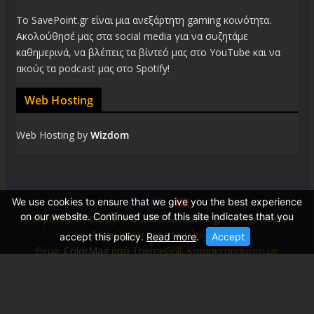
Το SavePoint.gr είναι μια ανεξάρτητη gaming κοινότητα.
Ακολούθησέ μας στα social media για να συζητάμε
καθημερινά, να βλέπεις τα βίντεό μας στο YouTube και να
ακούς τα podcast μας στο Spotify!
Web Hosting
Web Hosting by
Wizdom
We use cookies to ensure that we give you the best experience
on our website. Continued use of this site indicates that you
Πνευματικά Δικαιώματα © 2026
Savepoint.gr
. Τα πνευματικά
δικαιώματα προστατεύονται.
accept this policy.
Read more
.
Accept
Θέμα:
ColorMag
από ThemeGrill. Κατασκευασμένο με
WordPress
.
 �Z�f��5b9R{D��.