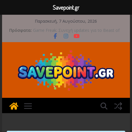
Savepoint.gr
Μετάβαση
Παρασκευή, 7 Αυγούστου, 2026
σε
Πρόσφατα:
Game Freak: Συνεχή updates για το Beast of
περιεχόμενο
Reincarnation μετά την ανάμεικτη υποδοχή
Μια φωτογραφική περιπέτεια συνεχίζεται στο
TOEM 2 για τις 29 Σεπτεμβρίου
Διασχίστε τους ουρανούς με το Wild Blue
Skies αυτό το φθινόπωρο
Διακοπές και παιχνίδι για όλη την οικογένεια!
Έρχεται 1η Σεπτεμβρίου το Crimson Moon