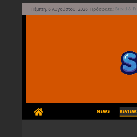
Μετάβαση
Πρόσφατα:
Bread & Fr
Πέμπτη, 6 Αυγούστου, 2026
σε
Limited Edi
Έρχεται 1
περιεχόμενο
Game Freak
μετά την 
Ξεκινήσαν 
Streets of 
Διαρροή-Βό
Compatibil
NEWS
REVIEW