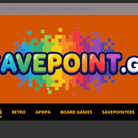
ed: Φτάνει σε νέες κορυφές με αποκλειστικές
tions από την Atari
η Σεπτεμβρίου το Crimson Moon
: Συνεχή updates για το Beast of Reincarnation
ανάμεικτη υποδοχή
οι προπαραγγελίες για το The Walking Dead:
Survival
μβα: Η Microsoft Φέρνει το Backwards
ity των Original Xbox & Xbox 360 στο PC
S
RETRO
ΆΡΘΡΑ
BOARD GAMES
SAVEPOINTERS