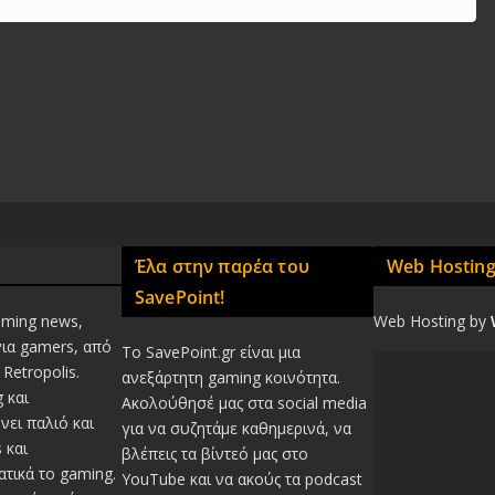
Έλα στην παρέα του
Web Hostin
SavePoint!
aming news,
Web Hosting by
για gamers, από
Το SavePoint.gr είναι μια
Retropolis.
ανεξάρτητη gaming κοινότητα.
 και
Ακολούθησέ μας στα social media
νει παλιό και
για να συζητάμε καθημερινά, να
 και
βλέπεις τα βίντεό μας στο
τικά το gaming.
YouTube και να ακούς τα podcast