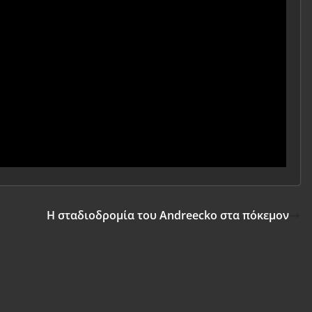
Η σταδιοδρομία του Andreecko στα πόκεμον