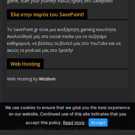
game, start your journey! Καλώς ήρθες στο Savepoint!
Έλα στην παρέα του SavePoint!
Το SavePoint.gr είναι μια ανεξάρτητη gaming κοινότητα.
Ακολούθησέ μας στα social media για να συζητάμε
καθημερινά, να βλέπεις τα βίντεό μας στο YouTube και να
ακούς τα podcast μας στο Spotify!
Web Hosting
Web Hosting by
Wizdom
We use cookies to ensure that we give you the best experience
on our website. Continued use of this site indicates that you
Πνευματικά Δικαιώματα © 2026
Savepoint.gr
. Τα πνευματικά
δικαιώματα προστατεύονται.
accept this policy.
Read more
.
Accept
Θέμα:
ColorMag
από ThemeGrill. Κατασκευασμένο με