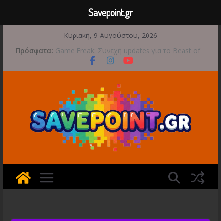
Savepoint.gr
Μετάβαση
Κυριακή, 9 Αυγούστου, 2026
σε
Πρόσφατα:
Game Freak: Συνεχή updates για το Beast of
περιεχόμενο
Reincarnation μετά την ανάμεικτη υποδοχή
Μια φωτογραφική περιπέτεια συνεχίζεται στο
TOEM 2 για τις 29 Σεπτεμβρίου
Διασχίστε τους ουρανούς με το Wild Blue
Skies αυτό το φθινόπωρο
Διακοπές και παιχνίδι για όλη την οικογένεια!
Έρχεται 1η Σεπτεμβρίου το Crimson Moon