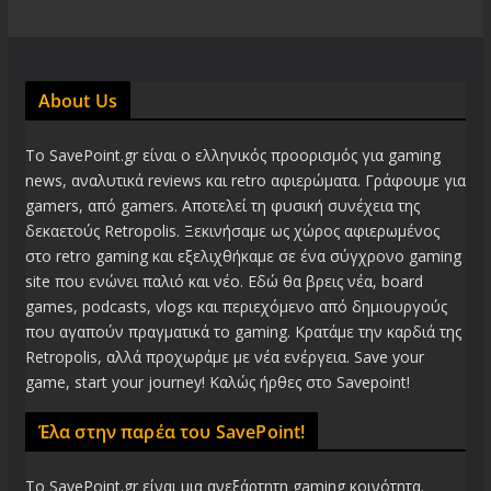
About Us
Το SavePoint.gr είναι ο ελληνικός προορισμός για gaming
news, αναλυτικά reviews και retro αφιερώματα. Γράφουμε για
gamers, από gamers. Αποτελεί τη φυσική συνέχεια της
δεκαετούς Retropolis. Ξεκινήσαμε ως χώρος αφιερωμένος
στο retro gaming και εξελιχθήκαμε σε ένα σύγχρονο gaming
site που ενώνει παλιό και νέο. Εδώ θα βρεις νέα, board
games, podcasts, vlogs και περιεχόμενο από δημιουργούς
που αγαπούν πραγματικά το gaming. Κρατάμε την καρδιά της
Retropolis, αλλά προχωράμε με νέα ενέργεια. Save your
game, start your journey! Καλώς ήρθες στο Savepoint!
Έλα στην παρέα του SavePoint!
Το SavePoint.gr είναι μια ανεξάρτητη gaming κοινότητα.