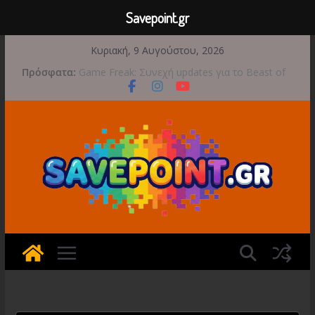
Savepoint.gr
Μετάβαση
Κυριακή, 9 Αυγούστου, 2026
σε
Πρόσφατα:
Game Freak: Συνεχή updates για το Beast of
περιεχόμενο
Reincarnation μετά την ανάμεικτη υποδοχή
Μια φωτογραφική περιπέτεια συνεχίζεται στο
TOEM 2 για τις 29 Σεπτεμβρίου
Διασχίστε τους ουρανούς με το Wild Blue
Skies αυτό το φθινόπωρο
Διακοπές και παιχνίδι για όλη την οικογένεια!
Έρχεται 1η Σεπτεμβρίου το Crimson Moon