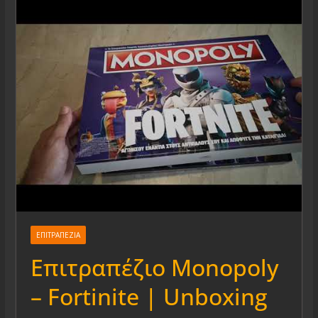
ΕΠΙΤΡΑΠΕΖΙΑ
Eπιτραπέζιο Monopoly
– Fortinite | Unboxing