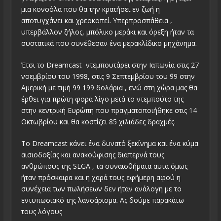
μια κονσόλα που θα την κρατήσει εν ζωή η
αποτυγχάνει και χρεοκοπεί. Υπερπροσπάθεια ,
υπερβάλλον ζήλος, μπόλικο μεράκι και όρεξη ήταν τα
συστατικά που συνέθεσαν ένα μερακλίδικο μηχάνημα.
Έτσι το Dreamcast ντεμπουτάρει στην Ιαπωνία στις 27
νοεμβρίου του 1998, στις 9 Σεπτεμβρίου του ΄99 στην
Αμερική με τιμή 99 199 δολάρια , ενώ στη χώρα μας θα
έρθει για πρώτη φορά λίγο μετά το ντεμπούτο της
στην κεντρική Ευρώπη που πραγματοποιήθηκε στις 14
Οκτωβρίου και θα κοστίζει 85 χιλιάδες δραχμές.
Το Dreamcast κάνει ένα δυνατό ξεκίνημα και ένα κύμα
αισιοδοξίας και ανακούφισης διαπερνά τους
ανθρώπους της SEGA , τα συναισθήματα αυτά όμως
ήταν πρόσκαιρα και η χαρά τους εφήμερη αφού η
συνέχεια των πωλήσεων δεν ήταν ανάλογη με το
εντυπωσιακό της λανσάρισμα. Ας δούμε παρακάτω
τους λόγους