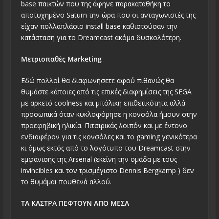
base παικτών που της άφηνε παρακαταθήκη το
αποτυχημένο Saturn την ώρα που οι ανταγωνιστές της
είχαν πολλαπλάσιο install base καθιστούσαν την
κατάσταση για το Dreamcast ακόμα δυσκολότερη.
Μετριοπαθές Μarketing
Εδώ πολλοί θα διαφωνήσετε αφού πιθανώς θα
θυμάστε κάποιες από τις επικές διαφημίσεις της SEGA
με αρκετό coolness και μπόλικη επιθετικότητα αλλά
προσωπικά όταν κυκλοφόρησε η κονσόλα ήμουν στην
προεφηβική ηλικία. Πιτσιρικάς λοιπόν και με έντονο
ενδιαφέρον για τις κονσόλες και το gaming γενικότερα
κι όμως εκτός από το λογότυπο του Dreamcast στην
εμφάνισης της Arsenal (εκείνη την ομάδα με τους
invincibles και τον τρισμέγιστο Dennis Bergkamp ) δεν
το θυμάμαι πουθενά αλλού.
ΤΑ ΚΑΣΤΡΑ ΠΕΦΤΟΥΝ ΑΠΟ ΜΕΣΑ