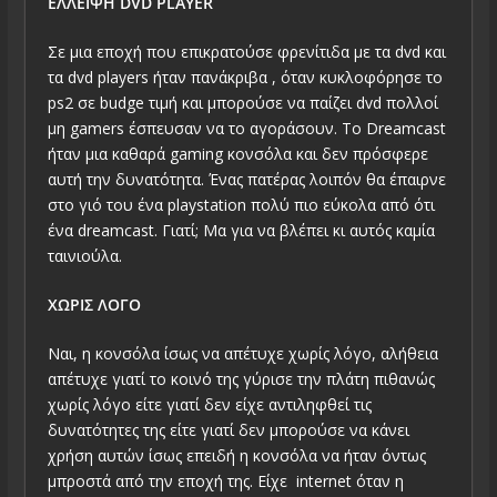
ΕΛΛΕΙΨΗ DVD PLAYER
Σε μια εποχή που επικρατούσε φρενίτιδα με τα dvd και
τα dvd players ήταν πανάκριβα , όταν κυκλοφόρησε το
ps2 σε budge τιμή και μπορούσε να παίζει dvd πολλοί
μη gamers έσπευσαν να το αγοράσουν. Το Dreamcast
ήταν μια καθαρά gaming κονσόλα και δεν πρόσφερε
αυτή την δυνατότητα. Ένας πατέρας λοιπόν θα έπαιρνε
στο γιό του ένα playstation πολύ πιο εύκολα από ότι
ένα dreamcast. Γιατί; Μα για να βλέπει κι αυτός καμία
ταινιούλα.
ΧΩΡΙΣ ΛΟΓΟ
Ναι, η κονσόλα ίσως να απέτυχε χωρίς λόγο, αλήθεια
απέτυχε γιατί το κοινό της γύρισε την πλάτη πιθανώς
χωρίς λόγο είτε γιατί δεν είχε αντιληφθεί τις
δυνατότητες της είτε γιατί δεν μπορούσε να κάνει
χρήση αυτών ίσως επειδή η κονσόλα να ήταν όντως
μπροστά από την εποχή της. Είχε internet όταν η