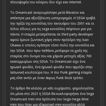
πλειοψηφία του κόσμου δεν είχε καν internet.
Το Dreamcast αναγνωρίστηκε μετά θάνατον και
απέκτησε μια αξιοζήλευτη υστεροφημία .Η SEGA τραβά
την πρίζα της κονσόλας τον Ιανουάριο του 2001 και οι
τίτλοι τέλους για τις sega κονσόλες πέφτουν μια για
πάντα. Η εταιρία μετατρέπεται σε third party developer
αφού έμεινε ζωντανή χάρη στον πρόεδρο της Isao
Okawa ο οποίος αγάπησε τόσο πολύ την κονσόλα και
την SEGA που πριν πεθάνει μετέφερε τα χρέη της
εταιρίας στο όνομα του και χάρισε μετοχές αξίας 700
εκατομμυρίων στη SEGA. Το Dreamcast είχε ένα
ηρωικό φινάλε, ένα ηρωικό φινάλε που αρμόζει στην
Ιαπωνική κουλτούρα του. Η πιο Punk gaming εταιρία
μας είπε αντίο με έναν άκρως Punk Rock τρόπο.
Το άρθρο θα κλείσει με κάτι ευχάριστο, φημολογείται
ότι μέσα στο 2021 η SEGA θα κυκλοφορήσει ένα Sega
Dreamcast mini στα πρότυπα του Sega mega drive
mini που ήταν μια εξαιρετική mini κονσόλα αλλά