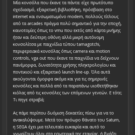
Μία κονσόλα που έκανε τα πάντα: είχε πρωτότυπο
σχεδιασμό, εξαιρετική βιβλιοθήκη, πρόσβαση στο
internet και ενσωματωμένο modem, πολλούς τίτλους
από τα arcades πράγμα πολύ σημαντικό για την εποχή,
καινοτομίες όπως το vmu που εκτός από κάρτα μνήμης
ήταν και δεύτερη οθόνη αλλά μικρή αυτόνομη
κονσολίτσα με παιχνίδια τύπου tamagotchi,
περιφερειακά κονσόλας όπως camera και motion
controls, vga out που έκανε τα παιχνίδια να δείχνουν
πανέμορφα, δυνατότητα χρήσης πληκτρολογίου και
ποντικιού και εξαιρετικό launch line-up. Όλα αυτά
ακούγονται όμορφα ακόμα και για τις σημερινές
κονσόλες και πολλά από τα παραπάνω υιοθετήθηκαν
κιόλας από τις κονσόλες των επόμενων γενεών. Ε τότε;
Τι πηγε στραβά;
Ας πάμε περίπου δυόμιση δεκαετίες πίσω για να το
ανακαλύψουμε. Μετά τον πρόωρο θάνατο του Saturn,
η SEGA έχει μια τελευταία ευκαιρία και αυτό το
γνωρίζουν όλοι στα εσωτερικά της εταιρίας, ή βγάζει