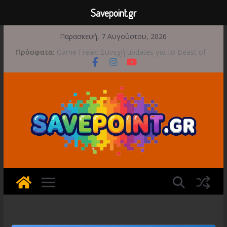
Savepoint.gr
Μετάβαση
Παρασκευή, 7 Αυγούστου, 2026
σε
Πρόσφατα:
Game Freak: Συνεχή updates για το Beast of
περιεχόμενο
Reincarnation μετά την ανάμεικτη υποδοχή
Μια φωτογραφική περιπέτεια συνεχίζεται στο
TOEM 2 για τις 29 Σεπτεμβρίου
Διασχίστε τους ουρανούς με το Wild Blue
Skies αυτό το φθινόπωρο
Διακοπές και παιχνίδι για όλη την οικογένεια!
Έρχεται 1η Σεπτεμβρίου το Crimson Moon