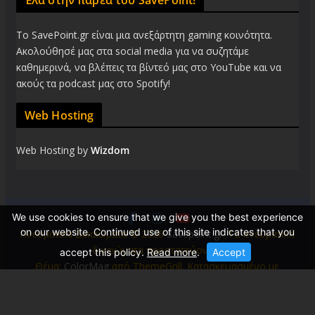
Έλα στην παρέα του SavePoint!
Το SavePoint.gr είναι μια ανεξάρτητη gaming κοινότητα.
Ακολούθησέ μας στα social media για να συζητάμε
καθημερινά, να βλέπεις τα βίντεό μας στο YouTube και να
ακούς τα podcast μας στο Spotify!
Web Hosting
Web Hosting by
Wizdom
We use cookies to ensure that we give you the best experience
on our website. Continued use of this site indicates that you
Πνευματικά Δικαιώματα © 2026
Savepoint.gr
. Τα πνευματικά
δικαιώματα προστατεύονται.
accept this policy.
Read more
.
Accept
Θέμα:
ColorMag
από ThemeGrill. Κατασκευασμένο με
WordPress
.
 �Z�f��5b9R{D��.