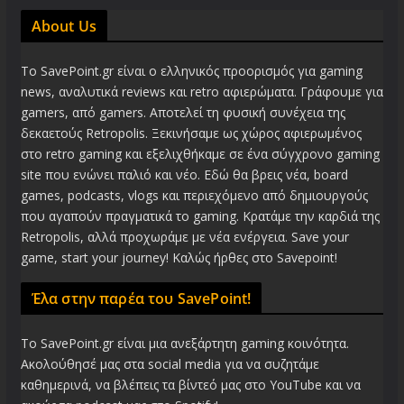
About Us
Το SavePoint.gr είναι ο ελληνικός προορισμός για gaming
news, αναλυτικά reviews και retro αφιερώματα. Γράφουμε για
gamers, από gamers. Αποτελεί τη φυσική συνέχεια της
δεκαετούς Retropolis. Ξεκινήσαμε ως χώρος αφιερωμένος
στο retro gaming και εξελιχθήκαμε σε ένα σύγχρονο gaming
site που ενώνει παλιό και νέο. Εδώ θα βρεις νέα, board
games, podcasts, vlogs και περιεχόμενο από δημιουργούς
που αγαπούν πραγματικά το gaming. Κρατάμε την καρδιά της
Retropolis, αλλά προχωράμε με νέα ενέργεια. Save your
game, start your journey! Καλώς ήρθες στο Savepoint!
Έλα στην παρέα του SavePoint!
Το SavePoint.gr είναι μια ανεξάρτητη gaming κοινότητα.
Ακολούθησέ μας στα social media για να συζητάμε
καθημερινά, να βλέπεις τα βίντεό μας στο YouTube και να