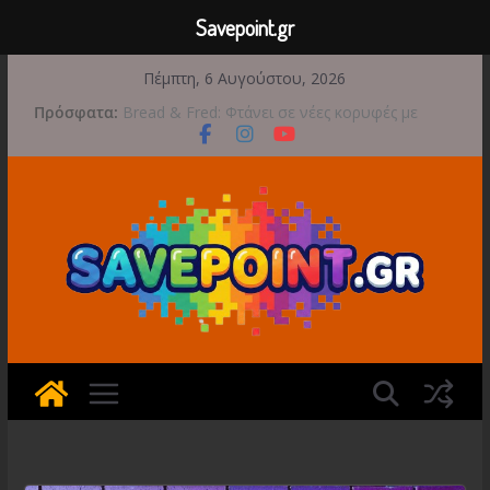
Savepoint.gr
Μετάβαση
Πέμπτη, 6 Αυγούστου, 2026
σε
Πρόσφατα:
Bread & Fred: Φτάνει σε νέες κορυφές με
περιεχόμενο
αποκλειστικές Limited Editions από την Atari
Έρχεται 1η Σεπτεμβρίου το Crimson Moon
Game Freak: Συνεχή updates για το Beast of
Reincarnation μετά την ανάμεικτη υποδοχή
Ξεκινήσαν οι προπαραγγελίες για το The
Walking Dead: Streets of Survival
Διαρροή-Βόμβα: Η Microsoft Φέρνει το
Backwards Compatibility των Original Xbox &
Xbox 360 στο PC