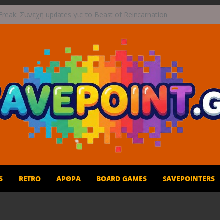
reak: Συνεχή updates για το Beast of Reincarnation
ην ανάμεικτη υποδοχή
τογραφική περιπέτεια συνεχίζεται στο TOEM 2 για
 Σεπτεμβρίου
στε τους ουρανούς με το Wild Blue Skies αυτό το
πωρο
ές και παιχνίδι για όλη την οικογένεια!
ι 1η Σεπτεμβρίου το Crimson Moon
S
RETRO
ΆΡΘΡΑ
BOARD GAMES
SAVEPOINTERS