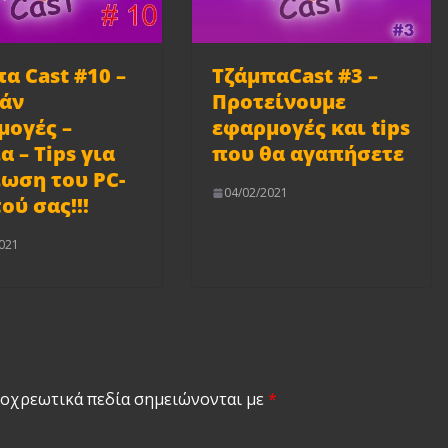
α Cast #10 –
ΤζάμπαCast #3 –
άν
Προτείνουμε
μογές –
εφαρμογές και tips
α – Tips για
που θα αγαπήσετε
ωση του PC-
04/02/2021
ού σας!!!
021
οχρεωτικά πεδία σημειώνονται με
*