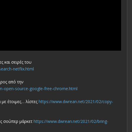
ες και σειρές του
earch-netflix.html
ερος από την
m-open-source-google-free-chrome.html
α με έτοιμες… λίστες
https://www.dwrean.net/2021/02/copy-
τες σούπερ μάρκετ
https://www.dwrean.net/2021/02/bring-