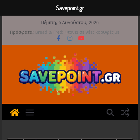
Savepoint.gr
Μετάβαση
Πέμπτη, 6 Αυγούστου, 2026
σε
Πρόσφατα:
Bread & Fred: Φτάνει σε νέες κορυφές με
περιεχόμενο
αποκλειστικές Limited Editions από την Atari
Έρχεται 1η Σεπτεμβρίου το Crimson Moon
Game Freak: Συνεχή updates για το Beast of
Reincarnation μετά την ανάμεικτη υποδοχή
Ξεκινήσαν οι προπαραγγελίες για το The
Walking Dead: Streets of Survival
Διαρροή-Βόμβα: Η Microsoft Φέρνει το
Backwards Compatibility των Original Xbox &
Xbox 360 στο PC