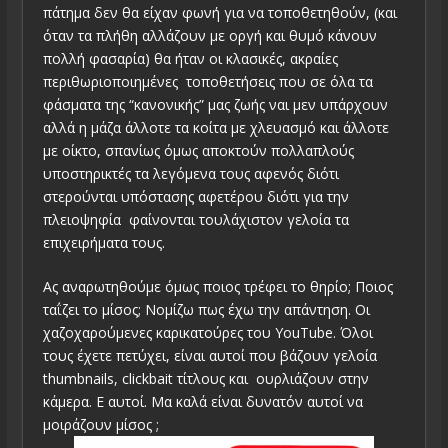
πάτημα δεν θα είχαν φωνή για να τοποθετηθούν, (και
όταν τα πλήθη αλλάζουν με οργή και θυμό κάνουν
πολλή φασαρία) θα ήταν οι κλασικές, ακραίες
περιθωριοποιημένες τοποθετήσεις που σε όλα τα
φάσματα της “κανονικής” μας ζωής ναι μεν υπάρχουν
αλλά η μάζα άλλοτε τα κοίτα με χλευασμό και άλλοτε
με οίκτο, σπανίως όμως αποκτούν πολλαπλούς
υποστηρικτές τα λεγόμενα τους αφενός διότι
στερούνται υπόστασης αφετέρου διότι για την
πλειοψηφία φαίνονται τουλάχιστον γελοία τα
επιχειρήματα τους.
Ας αναρωτηθούμε όμως ποιος τρέφει το θηρίο; Ποιος
ταΐζει το μίσος; Νομίζω πως έχω την απάντηση. Οι
χαζοχαρούμενες καρικατούρες του YouTube. Όλοι
τους έχετε πετύχει, είναι αυτοί που βάζουν γελοία
thumbnails, clickbait τίτλους και ουρλιάζουν στην
κάμερα. Ε αυτοί. Μα καλά είναι δυνατόν αυτοί να
μοιράζουν μίσος ;