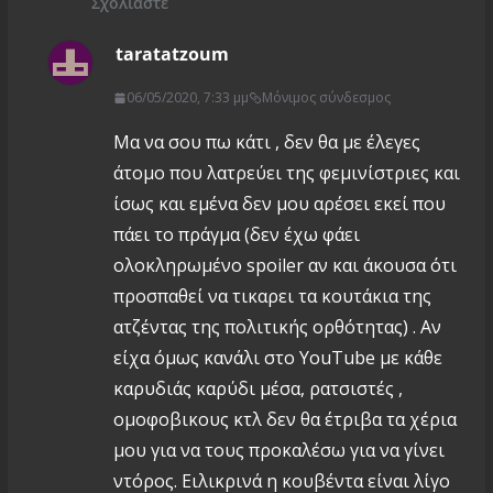
Σχολιάστε
taratatzoum
06/05/2020, 7:33 μμ
Μόνιμος σύνδεσμος
Μα να σου πω κάτι , δεν θα με έλεγες
άτομο που λατρεύει της φεμινίστριες και
ίσως και εμένα δεν μου αρέσει εκεί που
πάει το πράγμα (δεν έχω φάει
ολοκληρωμένο spoiler αν και άκουσα ότι
προσπαθεί να τικαρει τα κουτάκια της
ατζέντας της πολιτικής ορθότητας) . Αν
είχα όμως κανάλι στο YouTube με κάθε
καρυδιάς καρύδι μέσα, ρατσιστές ,
ομοφοβικους κτλ δεν θα έτριβα τα χέρια
μου για να τους προκαλέσω για να γίνει
ντόρος. Ειλικρινά η κουβέντα είναι λίγο