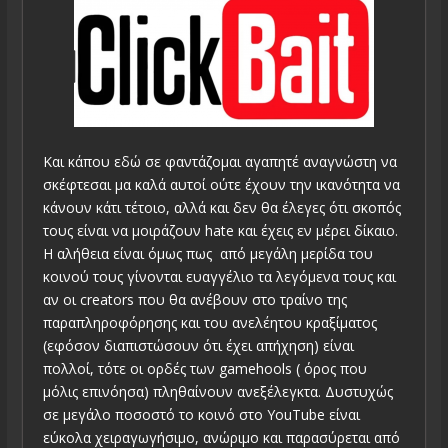
Και κάπου εδώ σε φαντάζομαι αγαπητέ αναγνώστη να
σκέφτεσαι μα καλά αυτοί ούτε έχουν την ικανότητα να
κάνουν κάτι τέτοιο, αλλά και δεν θα έλεγες ότι σκοπός
τους είναι να μοιράζουν hate και έχεις εν μέρει δίκαιο.
Η αλήθεια είναι όμως πως από μεγάλη μερίδα του
κοινού τους γίνονται ευαγγέλιο τα λεγόμενα τους και
αν οι creators που θα ανέβουν στο τραίνο της
παραπληροφόρησης και του ανελέητου κραξίματος
(εφόσον διαπιστώσουν ότι έχει απήχηση) είναι
πολλοί, τότε οι ορδές των gamehools ( όρος που
μόλις επινόησα) πληθαίνουν ανεξέλεγκτα. Δυστυχώς
σε μεγάλο ποσοστό το κοινό στο YouTube είναι
εύκολα χειραγωγήσιμο, ανώριμο και παρασύρεται από