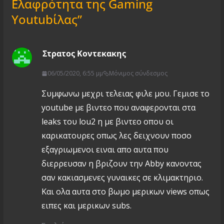
Ελαφρότητα της Gaming
Youtubίλας
”
Στρατος Κοντεκακης
06/05/2020, 6:55 μμ
Μόνιμος σύνδεσμος
Συμφωνω μεχρι τελειας φιλε μου. Γεμισε το
youtube με βιντεο που αναφερονται στα
leaks του lou2 η με βιντεο οπου οι
καρικατουρες οπως λες δειχνουν ποσο
εξαγριωμενοι ειναι απο αυτα που
διερρευσαν η βριζουν την Abby κανοντας
σαν κακιασμενες γυναικες σε κλιμακτηριο.
Και ολα αυτα στο βωμο μερικων views οπως
ειπες και μερικων subs.