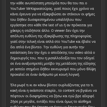
την κάθε ανυπόστατη μπούρδα που θα του πει ο
YouTuber MrΚαρικατούρας, γιατί ποιος έχει χρόνο να
κάνει έρευνα για να εξακριβώσει αν στέκουν οι φήμες
του δήθεν δυσαρεστημένου υπαλλήλου που
εργάστηκε στο κάθε the last of us ή αν πρόκειται για
χάκερς η οτιδήποτε άλλο. Ο viewer δεν έχει την
απόλυτη ευθύνη της εξακρίβωσης της πληροφορίας
γιατί στην τελική είναι απλά στο YouTube και έβαλε να
δει απλά ένα βίντεο. Την ευθύνη για αυτήν την
κατάσταση δεν την έχει ο αποδέκτης του video αλλά ο
δημιουργός του, που η μισαλλοδοξία του τον οδηγεί
σε ένα αναξιοπρεπές μοτίβο της μετάδοση της είδησης
με αστείο στημένο δήθεν εκνευρισμό που μόνο θλίψη
προκαλεί σε έναν άνθρωπο με κοινή λογική.
Έλα μωρέ τι κι αν κάνω βίντεο ουρλιάζοντας για το τι
κακή είναι η εκάστοτε εταιρία , το content να βγαίνει να
πέφτουν οι διαφημίσεις να ζήσω και εγώ βρε αδερφέ.
Ζήσε ρε μεγάλε, εντάξει που είναι όμως το αίσθημα
ευθύνης που θα έπρεπε να έχεις ως δημιουργός; Που