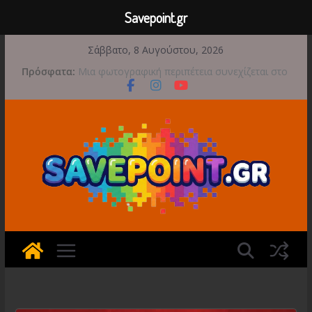
Savepoint.gr
Μετάβαση
Σάββατο, 8 Αυγούστου, 2026
σε
Πρόσφατα:
Μια φωτογραφική περιπέτεια συνεχίζεται στο
περιεχόμενο
TOEM 2 για τις 29 Σεπτεμβρίου
Διασχίστε τους ουρανούς με το Wild Blue
Skies αυτό το φθινόπωρο
Διακοπές και παιχνίδι για όλη την οικογένεια!
Έρχεται 1η Σεπτεμβρίου το Crimson Moon
Game Freak: Συνεχή updates για το Beast of
Reincarnation μετά την ανάμεικτη υποδοχή