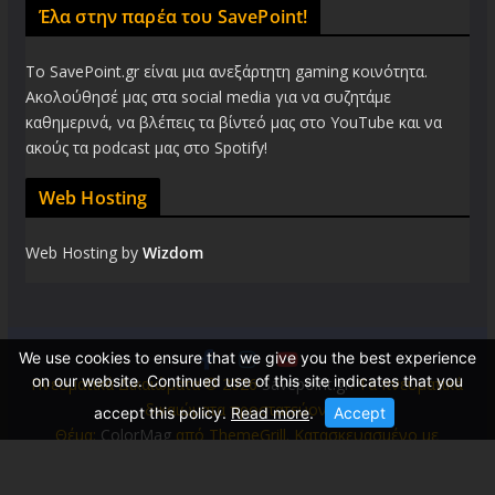
Έλα στην παρέα του SavePoint!
Το SavePoint.gr είναι μια ανεξάρτητη gaming κοινότητα.
Ακολούθησέ μας στα social media για να συζητάμε
καθημερινά, να βλέπεις τα βίντεό μας στο YouTube και να
ακούς τα podcast μας στο Spotify!
Web Hosting
Web Hosting by
Wizdom
We use cookies to ensure that we give you the best experience
on our website. Continued use of this site indicates that you
Πνευματικά Δικαιώματα © 2026
Savepoint.gr
. Τα πνευματικά
δικαιώματα προστατεύονται.
accept this policy.
Read more
.
Accept
Θέμα:
ColorMag
από ThemeGrill. Κατασκευασμένο με
WordPress
.