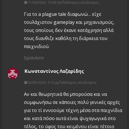
11/04/2020, 10:46 πμ
Μόνιμος σύνδεσμος
Για το a plague tale διαφωνώ… είχε
τουλάχιστον gameplay και μηχανισμούς,
τους οποίους δεν έκανε κατάχρηση αλλά
τους διανθιζε καθόλη τη διάρκεια του
παιχνιδιού.
Σχολιάστε
Κωνσταντίνος Λαζαρίδης
02/05/2020, 3:15 μμ
Μόνιμος σύνδεσμος
Αν και θεωρητικά θα μπορούσα και να
συμφωνήσω σε κάποιες πολύ γενικές αρχές
για το τί εννοούμε τέχνη μέσα στα παιχνίδια
και κατά πόσο αυτά είναι ψυχαγωγικά στο
τέλος, το ύφος του κειμένου είναι τέτοιο