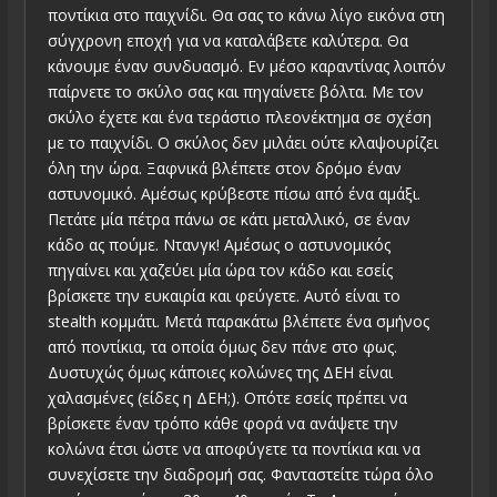
ποντίκια στο παιχνίδι. Θα σας το κάνω λίγο εικόνα στη
σύγχρονη εποχή για να καταλάβετε καλύτερα. Θα
κάνουμε έναν συνδυασμό. Εν μέσο καραντίνας λοιπόν
παίρνετε το σκύλο σας και πηγαίνετε βόλτα. Με τον
σκύλο έχετε και ένα τεράστιο πλεονέκτημα σε σχέση
με το παιχνίδι. Ο σκύλος δεν μιλάει ούτε κλαψουρίζει
όλη την ώρα. Ξαφνικά βλέπετε στον δρόμο έναν
αστυνομικό. Αμέσως κρύβεστε πίσω από ένα αμάξι.
Πετάτε μία πέτρα πάνω σε κάτι μεταλλικό, σε έναν
κάδο ας πούμε. Ντανγκ! Αμέσως ο αστυνομικός
πηγαίνει και χαζεύει μία ώρα τον κάδο και εσείς
βρίσκετε την ευκαιρία και φεύγετε. Αυτό είναι το
stealth κομμάτι. Μετά παρακάτω βλέπετε ένα σμήνος
από ποντίκια, τα οποία όμως δεν πάνε στο φως.
Δυστυχώς όμως κάποιες κολώνες της ΔΕΗ είναι
χαλασμένες (είδες η ΔΕΗ;). Οπότε εσείς πρέπει να
βρίσκετε έναν τρόπο κάθε φορά να ανάψετε την
κολώνα έτσι ώστε να αποφύγετε τα ποντίκια και να
συνεχίσετε την διαδρομή σας. Φανταστείτε τώρα όλο