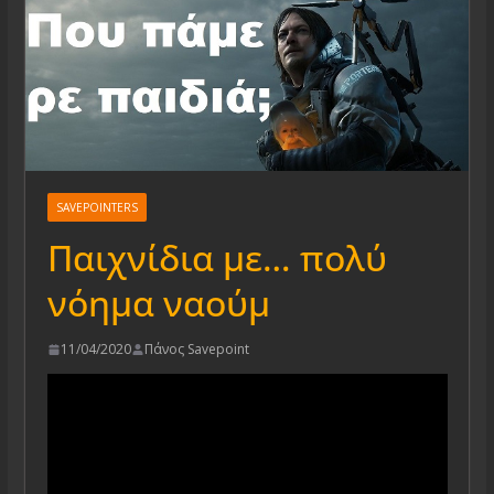
SAVEPOINTERS
Παιχνίδια με… πολύ
νόημα ναούμ
11/04/2020
Πάνος Savepoint