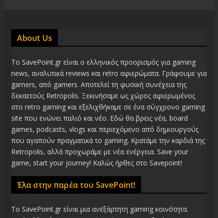
About Us
Το SavePoint.gr είναι ο ελληνικός προορισμός για gaming
news, αναλυτικά reviews και retro αφιερώματα. Γράφουμε για
gamers, από gamers. Αποτελεί τη φυσική συνέχεια της
δεκαετούς Retropolis. Ξεκινήσαμε ως χώρος αφιερωμένος
στο retro gaming και εξελιχθήκαμε σε ένα σύγχρονο gaming
site που ενώνει παλιό και νέο. Εδώ θα βρεις νέα, board
games, podcasts, vlogs και περιεχόμενο από δημιουργούς
που αγαπούν πραγματικά το gaming. Κρατάμε την καρδιά της
Retropolis, αλλά προχωράμε με νέα ενέργεια. Save your
game, start your journey! Καλώς ήρθες στο Savepoint!
Έλα στην παρέα του SavePoint!
Το SavePoint.gr είναι μια ανεξάρτητη gaming κοινότητα.