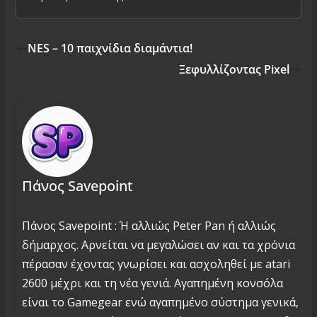
NES – 10 παιχνίδια διαμάντια!
Ξεφυλλίζοντας Pixel
Πάνος Savepoint
Πάνος Savepoint : Ή αλλιώς Peter Pan ή αλλιώς
δήμαρχος. Αρνείται να μεγαλώσει αν και τα χρόνια
πέρασαν έχοντας γνωρίσει και ασχοληθεί με atari
2600 μέχρι και τη νέα γενιά. Αγαπημένη κονσόλα
είναι το Gamegear ενώ αγαπημένο σύστημα γενικά,