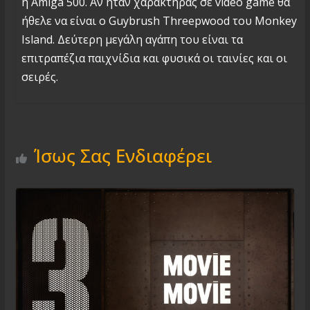
η Amiga 500. Αν ήταν χαρακτήρας σε video game θα
ήθελε να είναι ο Guybrush Threepwood του Monkey
Island. Δεύτερη μεγάλη αγάπη του είναι τα
επιτραπέζια παιχνίδια και φυσικά οι ταινίες και οι
σειρές.
Ίσως Σας Ενδιαφέρει