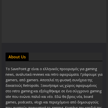
About Us
Το SavePoint.gr είναι ο ελληνικός προορισμός για gaming
news, αναλυτικά reviews και retro αφιερώματα. Γράφουμε για
gamers, από gamers. Αποτελεί τη φυσική συνέχεια της
δεκαετούς Retropolis. Ξεκινήσαμε ως χώρος αφιερωμένος
στο retro gaming και εξελιχθήκαμε σε ένα σύγχρονο gaming
site που ενώνει παλιό και νέο. Εδώ θα βρεις νέα, board
games, podcasts, vlogs και περιεχόμενο από δημιουργούς
που αγαπούν πραγματικά το gaming. Κρατάμε την καρδιά της