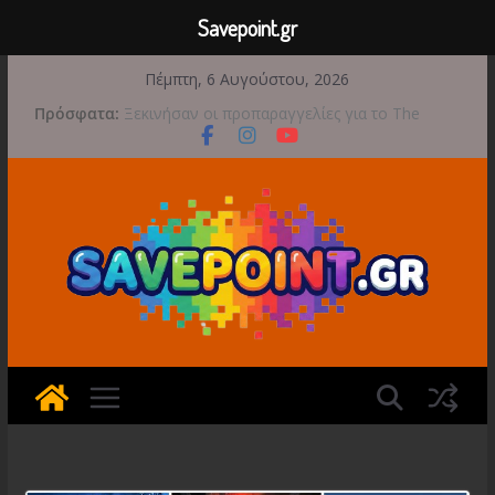
Savepoint.gr
Μετάβαση
Πέμπτη, 6 Αυγούστου, 2026
σε
Game Freak: Συνεχή updates για το Beast of
Πρόσφατα:
περιεχόμενο
Reincarnation μετά την ανάμεικτη υποδοχή
Ξεκινήσαν οι προπαραγγελίες για το The
Walking Dead: Streets of Survival
Διαρροή-Βόμβα: Η Microsoft Φέρνει το
Backwards Compatibility των Original Xbox &
Xbox 360 στο PC
Bread & Fred: Φτάνει σε νέες κορυφές με
αποκλειστικές Limited Editions από την Atari
Έρχεται 1η Σεπτεμβρίου το Crimson Moon