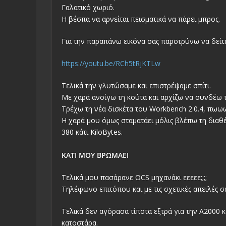
Γαλατικό χωριό.
Η βέσπα να αρνείται πεισματικά να πάρει μπρος.
Για την παραπάνω εικόνα σας παροτρύνω να δείτ
https://youtu.be/RCh5tRjKTLw
Τελικά την γλυτώσαμε και επιστρέψαμε σπίτι.
Με χαρά ανοίγω τη κούτα και αρχίζω να συνδέω τ
Τρέχω τη νέα δισκέτα του Workbench 2.0.4, πωω
Η χαρά μου όμως σταματάει μόλις βλέπω τη διαθ
380 κάτι KiloBytes.
ΚΑΤΙ ΜΟΥ ΒΡΩΜΑΕΙ
Τελικά μου πασάρανε OCS μηχανάκι εεεεε;;;;
Τηλέφωνο επιτόπου και με τις σχετικές απειλές σ
Τελικά δεν αγόρασα τίποτα εξτρά για την Α2000 κ
κατοστάρα.