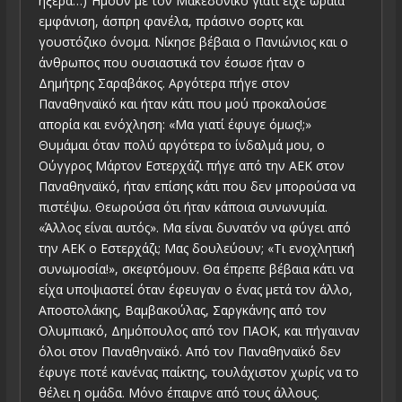
ήξερα…) Ήμουν με τον Μακεδονικό γιατί είχε ωραία
εμφάνιση, άσπρη φανέλα, πράσινο σορτς και
γουστόζικο όνομα. Νίκησε βέβαια ο Πανιώνιος και ο
άνθρωπος που ουσιαστικά τον έσωσε ήταν ο
Δημήτρης Σαραβάκος. Αργότερα πήγε στον
Παναθηναϊκό και ήταν κάτι που μού προκαλούσε
απορία και ενόχληση: «Μα γιατί έφυγε όμως!;»
Θυμάμαι όταν πολύ αργότερα το ίνδαλμά μου, ο
Ούγγρος Μάρτον Εστερχάζι πήγε από την ΑΕΚ στον
Παναθηναϊκό, ήταν επίσης κάτι που δεν μπορούσα να
πιστέψω. Θεωρούσα ότι ήταν κάποια συνωνυμία.
«Άλλος είναι αυτός». Μα είναι δυνατόν να φύγει από
την ΑΕΚ ο Εστερχάζι; Μας δουλεύουν; «Τι ενοχλητική
συνωμοσία!», σκεφτόμουν. Θα έπρεπε βέβαια κάτι να
είχα υποψιαστεί όταν έφευγαν ο ένας μετά τον άλλο,
Αποστολάκης, Βαμβακούλας, Σαργκάνης από τον
Ολυμπιακό, Δημόπουλος από τον ΠΑΟΚ, και πήγαιναν
όλοι στον Παναθηναϊκό. Από τον Παναθηναϊκό δεν
έφυγε ποτέ κανένας παίκτης, τουλάχιστον χωρίς να το
θέλει η ομάδα. Μόνο έπαιρνε από τους άλλους.