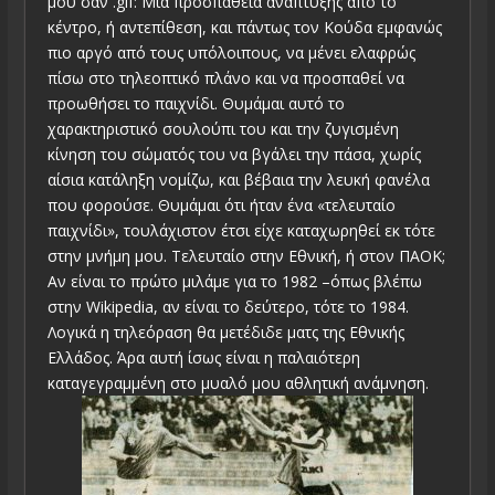
μου σαν .gif: Μια προσπάθεια ανάπτυξης από το
κέντρο, ή αντεπίθεση, και πάντως τον Κούδα εμφανώς
πιο αργό από τους υπόλοιπους, να μένει ελαφρώς
πίσω στο τηλεοπτικό πλάνο και να προσπαθεί να
προωθήσει το παιχνίδι. Θυμάμαι αυτό το
χαρακτηριστικό σουλούπι του και την ζυγισμένη
κίνηση του σώματός του να βγάλει την πάσα, χωρίς
αίσια κατάληξη νομίζω, και βέβαια την λευκή φανέλα
που φορούσε. Θυμάμαι ότι ήταν ένα «τελευταίο
παιχνίδι», τουλάχιστον έτσι είχε καταχωρηθεί εκ τότε
στην μνήμη μου. Τελευταίο στην Εθνική, ή στον ΠΑΟΚ;
Αν είναι το πρώτο μιλάμε για το 1982 –όπως βλέπω
στην Wikipedia, αν είναι το δεύτερο, τότε το 1984.
Λογικά η τηλεόραση θα μετέδιδε ματς της Εθνικής
Ελλάδος. Άρα αυτή ίσως είναι η παλαιότερη
καταγεγραμμένη στο μυαλό μου αθλητική ανάμνηση.