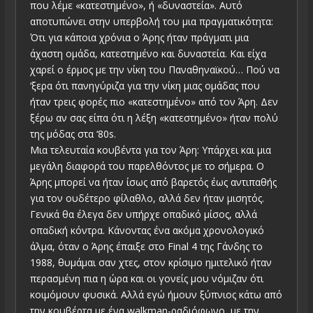
που λέμε «κατεστημένο», ή «δυναστεία». Αυτό
αποτυπώνει στην υπερβολή του μια πραγματικότητα:
Ότι για κάποια χρόνια ο Άρης ήταν πράγματι μια
άχαστη ομάδα, κατεστημένο και δυναστεία. Και είχα
χαρεί ο έρμος με την νίκη του Παναθηναϊκού… Πού να
‘ξερα ότι πανηγύριζα για την νίκη μιας ομάδας που
ήταν τρεις φορές πιο «κατεστημένο» από τον Άρη. Δεν
ξέρω αν σας είπα ότι η λέξη «κατεστημένο» ήταν πολύ
της μόδας στα ‘80s.
Μια τελευταία κουβέντα για τον Άρη: Υπάρχει και μια
μεγάλη διαφορά του παρελθόντος με το σήμερα. Ο
Άρης μπορεί να ήταν ίσως από βαρετός έως αντιπαθής
για τον ουδέτερο φίλαθλο, αλλά δεν ήταν μισητός.
Γενικά θα έλεγα δεν υπήρχε οπαδικό μίσος, αλλά
οπαδική κόντρα. Κάνοντας ένα ακόμα χρονολογικό
άλμα, όταν ο Άρης έπαιξε στο Final 4 της Γάνδης το
1988, θυμάμαι σαν χτες, στον κρίσιμο ημιτελικό ήταν
περασμένη πια η ώρα και οι γονείς μου νόμιζαν ότι
κοιμόμουν φυσικά. Αλλά εγώ ήμουν ξύπνιος κάτω από
την κουβέρτα με ένα walkman-ραδιόφωνο, με την