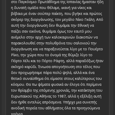
στο Παγκόσμιο Πρωτάθλημα της Ισπανίας ήμασταν ήδη
η δυνατή ομάδα που θέλαμε, ικανή για νίκες και
βέβαια με έναν σούπερ παίκτη, που βγήκε και πρώτος
σκόρερ της διοργάνωσης, τον μεγάλο Νίκο Γκάλη. Από
αυτή την διοργάνωση δεν θυμάμαι την Εθνική να
παίζει σαν εικόνα, θυμάμαι όμως τον εαυτό μου
ανέμελο στην αρχή των καλοκαιρινών διακοπών να
παρακολουθεί στην πολυθρόνα του σαλονιού την
διοργάνωση και να παραξενεύεται λίγο με το Πουέρτο
Ρίκο, την χώρα που το όνομά της θύμιζε λίγο το
Πόρτο Χέλι και το Πόρτο Ράφτη, αλλά παραδόξως ήταν
σκληρό καρύδι. Ένιωσα απογοήτευση στο τέλος που
δεν προχωρήσαμε πάρα πολύ ψηλά, αλλά και ένα
θετικό συναίσθημα ότι είμαστε στους καλύτερους του
κόσμου. Θα πω ψέματα φυσικά αν έλεγα ότι περίμενα
τον θρίαμβο της επόμενης χρονιάς, την κατάκτηση του
Ευρωπαϊκού της Αθήνας το 1987, αλλά η εξέλιξη αυτή
δεν ήρθε εντελώς απρόσμενα. Υπήρχε μια συνεπής
ανοδική πορεία του αθλήματος όλα τα προηγούμενα
χρόνια.