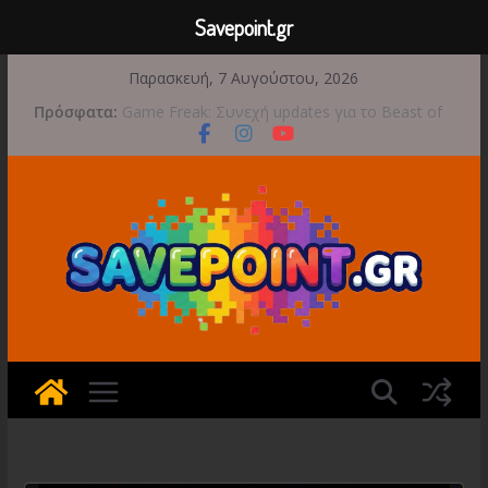
Savepoint.gr
Μετάβαση
Παρασκευή, 7 Αυγούστου, 2026
σε
Πρόσφατα:
Game Freak: Συνεχή updates για το Beast of
περιεχόμενο
Reincarnation μετά την ανάμεικτη υποδοχή
Μια φωτογραφική περιπέτεια συνεχίζεται στο
TOEM 2 για τις 29 Σεπτεμβρίου
Διασχίστε τους ουρανούς με το Wild Blue
Skies αυτό το φθινόπωρο
Διακοπές και παιχνίδι για όλη την οικογένεια!
Έρχεται 1η Σεπτεμβρίου το Crimson Moon