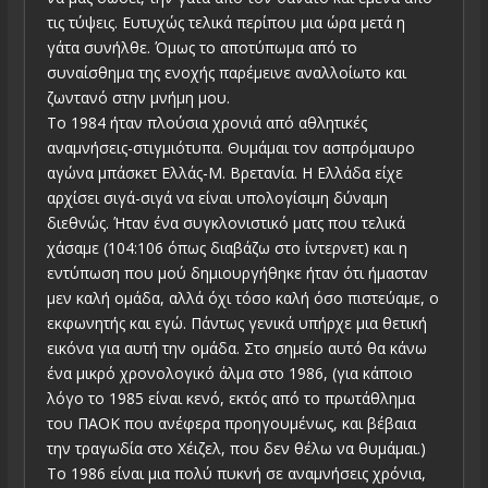
τις τύψεις. Ευτυχώς τελικά περίπου μια ώρα μετά η
γάτα συνήλθε. Όμως το αποτύπωμα από το
συναίσθημα της ενοχής παρέμεινε αναλλοίωτο και
ζωντανό στην μνήμη μου.
Το 1984 ήταν πλούσια χρονιά από αθλητικές
αναμνήσεις-στιγμιότυπα. Θυμάμαι τον ασπρόμαυρο
αγώνα μπάσκετ Ελλάς-Μ. Βρετανία. Η Ελλάδα είχε
αρχίσει σιγά-σιγά να είναι υπολογίσιμη δύναμη
διεθνώς. Ήταν ένα συγκλονιστικό ματς που τελικά
χάσαμε (104:106 όπως διαβάζω στο ίντερνετ) και η
εντύπωση που μού δημιουργήθηκε ήταν ότι ήμασταν
μεν καλή ομάδα, αλλά όχι τόσο καλή όσο πιστεύαμε, ο
εκφωνητής και εγώ. Πάντως γενικά υπήρχε μια θετική
εικόνα για αυτή την ομάδα. Στο σημείο αυτό θα κάνω
ένα μικρό χρονολογικό άλμα στο 1986, (για κάποιο
λόγο το 1985 είναι κενό, εκτός από το πρωτάθλημα
του ΠΑΟΚ που ανέφερα προηγουμένως, και βέβαια
την τραγωδία στο Χέιζελ, που δεν θέλω να θυμάμαι.)
Το 1986 είναι μια πολύ πυκνή σε αναμνήσεις χρόνια,