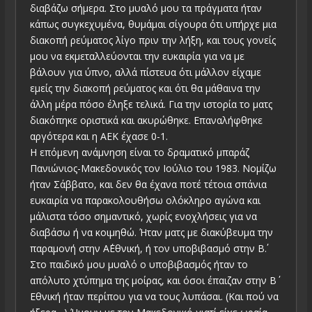
διαβάζω σήμερα. Στο μυαλό μου τα πράγματα ήταν
κάπως συγκεχυμένα, θυμάμαι σίγουρα ότι υπήρχε μια
διακοπή ρεύματος λίγο πριν την λήξη, και τους γονείς
μου να εκμεταλλεύονται την ευκαιρία για να με
βάλουν για ύπνο, αλλά πίστευα ότι μάλλον είχαμε
εμείς την διακοπή ρεύματος και ότι θα μάθαινα την
άλλη μέρα πόσο έληξε τελικά. Για την ιστορία το ματς
διακόπηκε οριστικά και ακυρώθηκε. Επαναλήφθηκε
αργότερα και η ΑΕΚ έχασε 0-1.
Η επόμενη ανάμνηση είναι το δραματικό μπαράζ
Πανιώνιος-Μακεδονικός τον Ιούλιο του 1983. Νομίζω
ήταν Σάββατο, και δεν θα έχανα ποτέ τέτοια σπάνια
ευκαιρία να παρακολουθήσω ολόκληρο αγώνα και
μάλιστα τόσο σημαντικό, χωρίς ενοχλήσεις για να
διαβάσω ή να κοιμηθώ. Ήταν ματς με διακύβευμα την
παραμονή στην Α΄Εθνική, ή τον υποβιβασμό στην Β΄.
Στο παιδικό μου μυαλό ο υποβιβασμός ήταν το
απόλυτο χτύπημα της μοίρας, και όσοι έπαιζαν στην Β΄
Εθνική ήταν περίπου για να τους λυπάσαι. (Και πού να