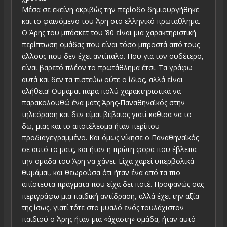
Μέσα σε εκείνη ακριβώς την περίοδο δημιουργήθηκε
και το φαινόμενο του Άρη στο ελληνικό πρωτάθλημα.
Ο Άρης του μπάσκετ του ’80 είναι μια χαρακτηριστική
περίπτωση ομάδας που είναι τόσο μπροστά από τους
άλλους που δεν έχει αντίπαλο. Που για τον ουδέτερο,
είναι βαρετό πλέον το πρωτάθλημα έτσι. Τα γράφω
αυτά και δεν τα πιστεύω ούτε ο ίδιος, αλλά είναι
αλήθεια! Θυμάμαι πάρα πολύ χαρακτηριστικά να
παρακολουθώ ένα ματς Άρης-Παναθηναϊκός στην
τηλεόραση και δεν είμαι βέβαιος γιατί κάθισα να το
δω, μιας και το αποτέλεσμα ήταν περίπου
προδιαγεγραμμένο. Και όμως νίκησε ο Παναθηναϊκός
σε αυτό το ματς, και ήταν η πρώτη φορά που έβλεπα
την ομάδα του Άρη να χάνει. Είχα χαρεί υπερβολικά
θυμάμαι, και θεωρούσα ότι ήταν ένα από τα πιο
απίστευτα πράγματα που είχα δει ποτέ. Προφανώς σας
περιγράφω μια παιδική αντίδραση, αλλά έχει την αξία
της ίσως, γιατί τότε στο μυαλό ενός τουλάχιστον
παιδιού ο Άρης ήταν μια «άχαστη» ομάδα, ήταν αυτό