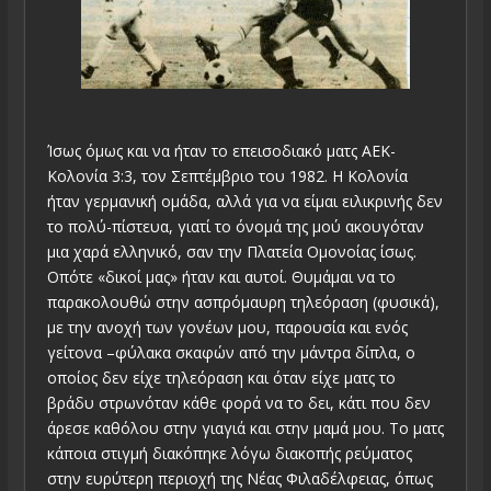
Ίσως όμως και να ήταν το επεισοδιακό ματς ΑΕΚ-
Κολονία 3:3, τον Σεπτέμβριο του 1982. Η Κολονία
ήταν γερμανική ομάδα, αλλά για να είμαι ειλικρινής δεν
το πολύ-πίστευα, γιατί το όνομά της μού ακουγόταν
μια χαρά ελληνικό, σαν την Πλατεία Ομονοίας ίσως.
Οπότε «δικοί μας» ήταν και αυτοί. Θυμάμαι να το
παρακολουθώ στην ασπρόμαυρη τηλεόραση (φυσικά),
με την ανοχή των γονέων μου, παρουσία και ενός
γείτονα –φύλακα σκαφών από την μάντρα δίπλα, ο
οποίος δεν είχε τηλεόραση και όταν είχε ματς το
βράδυ στρωνόταν κάθε φορά να το δει, κάτι που δεν
άρεσε καθόλου στην γιαγιά και στην μαμά μου. Το ματς
κάποια στιγμή διακόπηκε λόγω διακοπής ρεύματος
στην ευρύτερη περιοχή της Νέας Φιλαδέλφειας, όπως