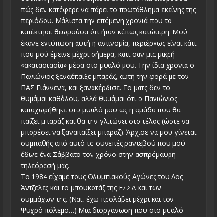
πώς δεν κατάφερε να πάρει το πρωτάθλημα εκείνης της
περιόδου. Μάλιστα την επόμενη χρονιά που το
κατέκτησε θεωρούσα ότι ήταν κάπως κατώτερη. Μού
έκανε εντύπωση αυτή η αντινομία, περιέργως είναι κάτι
που μού έμεινε μέχρι σήμερα, κάτι σαν μια μικρή
«ακαταστασία» μέσα στο μυαλό μου. Την ίδια χρονιά ο
Πανιώνιος ξαναέπαιξε μπαράζ, αυτή την φορά με τον
ΠΑΣ Γιάννενα, και ξανακέρδισε. Το ματς δεν το
θυμάμαι καθόλου, αλλά θυμάμαι ότι ο Πανιώνιος
καταχωρήθηκε στο μυαλό μου ως η ομάδα που θα
παίζει μπαράζ και θα την γλιτώνει στο τέλος (ώστε να
μπορέσει να ξαναπαίξει μπαράζ). Άρχισε να μου γίνεται
συμπαθής από αυτό το συνεπές ραντεβού που μού
έδινε ένα Σάββατο τον χρόνο στην ασπρόμαυρη
τηλεόρασή μας.
Το 1984 είχαμε τους Ολυμπιακούς Αγώνες του Λος
Άντζελες και το μποϋκοτάζ της ΕΣΣΔ και των
συμμάχων της. (Ναι, έχω προλάβει μέχρι και τον
Ψυχρό πόλεμο…) Μια διοργάνωση που στο μυαλό