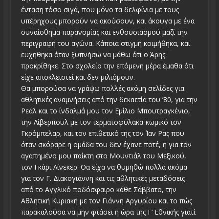
ένταση τόσο σιγά, που μόνο τα δελφίνια με τους
υπέρηχους μπορούν να ακούσουν, και άκουγα με ένα
συναίσθημα παρανομίας και ενθουσιασμού μαζί την
περιγραφή του αγώνα. Κάποια στιγμή κοιμήθηκα, και
ευχήθηκα όταν ξυπνήσω να μάθω ότι ο Άρης
προκρίθηκε. Στο σχολείο την επόμενη μέρα έμαθα ότι
είχε αποκλειστεί και δεν μιλιόμουν.
Θα μπορούσα να γράψω πολλές ακόμη σελίδες για
αθλητικές αναμνήσεις από την δεκαετία του ’80, για την
Ρεάλ και το ίνδαλμά μου τον Εμίλιο Μπουτραγκένιο,
την Λίβερπουλ με τον τερματοφύλακα-κωμικό τον
Γκρόμπελαρ, και τον επιθετικό της τον Ίαν Ρας που
όταν σκόραρε η ομάδα του δεν έχανε ποτέ, ή για τον
αγαπημένο μου παίκτη στο Μουντιάλ του Μεξικού,
τον Γκάρι Λίνεκερ. Θα είχα να θυμηθώ πολλά ακόμα
για τον Γ. Διακογιάννη και τις αθλητικές μεταδόσεις
από το Αγγλικό ποδόσφαιρο κάθε Σάββατο, την
Αθλητική Κυριακή με τον Γιάννη Αργυρίου και το πώς
παρακαλούσα να μην φτάσει η ώρα της Γ’ Εθνικής γιατί