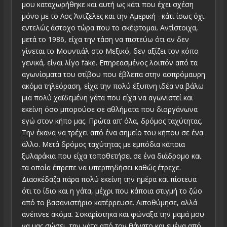
μου καταχωρήθηκε και αυτή ως κάτι που έχει σχέση
μόνο με το Λος Άντζελες και την Αμερική –κάτι ίσως όχι
εντελώς άστοχο τώρα που το σκέφτομαι. Αντίστοιχα,
μετά το 1986, είχα την τάση να πιστεύω ότι αν δεν
γίνεται το Μουντιάλ στο Μεξικό, δεν αξίζει τον κόπο
γενικά, είναι λίγο fake. Επηρεασμένος λοιπόν από τα
αγωνίσματα του στίβου που έβλεπα στην ασπρόμαυρη
ακόμα τηλεόραση, είχα την πολύ έξυπνη ιδέα να βάλω
μια πολύ χαϊδεμένη γάτα που είχα να αγωνιστεί και
εκείνη όσο μπορούσε σε αθλήματα που διοργάνωνα
εγώ στον κήπο μας. Πρώτα απ’ όλα, δρόμος ταχύτητας.
Την έκανα να τρέχει από ένα σημείο του κήπου σε ένα
άλλο. Μετά δρόμος ταχύτητας με εμπόδια κάποια
ξυλαράκια που είχα τοποθετήσει σε ένα διάδρομο και
τα οποία έπρεπε να υπερπηδήσει καθώς έτρεχε.
Διασκέδαζα πάρα πολύ εκείνη την ημέρα και πίστευα
ότι το ίδιο και η γάτα, μέχρι που κάποια στιγμή το ζώο
από το βασανιστήριο κατέρρευσε. Λιποθύμησε, αλλά
ανέπνεε ακόμα. Σοκαρίστηκα και φώναξα την μαμά μου
να μας σώσει, την γάτα από τον θάνατο και εμένα από