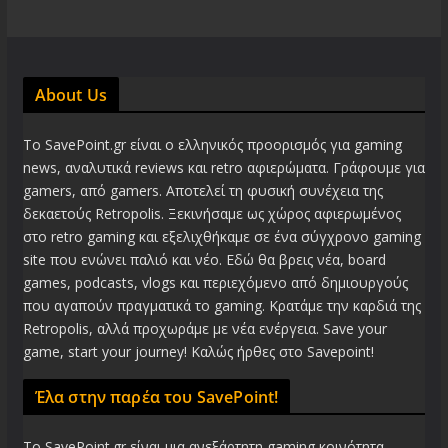
About Us
Το SavePoint.gr είναι ο ελληνικός προορισμός για gaming
news, αναλυτικά reviews και retro αφιερώματα. Γράφουμε για
gamers, από gamers. Αποτελεί τη φυσική συνέχεια της
δεκαετούς Retropolis. Ξεκινήσαμε ως χώρος αφιερωμένος
στο retro gaming και εξελιχθήκαμε σε ένα σύγχρονο gaming
site που ενώνει παλιό και νέο. Εδώ θα βρεις νέα, board
games, podcasts, vlogs και περιεχόμενο από δημιουργούς
που αγαπούν πραγματικά το gaming. Κρατάμε την καρδιά της
Retropolis, αλλά προχωράμε με νέα ενέργεια. Save your
game, start your journey! Καλώς ήρθες στο Savepoint!
Έλα στην παρέα του SavePoint!
Το SavePoint.gr είναι μια ανεξάρτητη gaming κοινότητα.