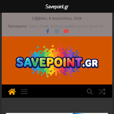
Savepoint.gr
Μετάβαση
Σάββατο, 8 Αυγούστου, 2026
σε
Πρόσφατα:
Game Freak: Συνεχή updates για το Beast of
περιεχόμενο
Reincarnation μετά την ανάμεικτη υποδοχή
Μια φωτογραφική περιπέτεια συνεχίζεται στο
TOEM 2 για τις 29 Σεπτεμβρίου
Διασχίστε τους ουρανούς με το Wild Blue
Skies αυτό το φθινόπωρο
Διακοπές και παιχνίδι για όλη την οικογένεια!
Έρχεται 1η Σεπτεμβρίου το Crimson Moon