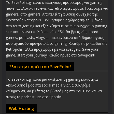
Το SavePoint.gr είναι ο ελληνικός προορισμός για gaming
news, αναλυτικά reviews και retro αφιερώματα. Γράφουμε για
gamers, από gamers. Αποτελεί τη φυσική συνέχεια της
δεκαετούς Retropolis. Ξεκινήσαμε ως χώρος αφιερωμένος
στο retro gaming και εξελιχθήκαμε σε ένα σύγχρονο gaming
site που ενώνει παλιό και νέο. Εδώ θα βρεις νέα, board
games, podcasts, vlogs και περιεχόμενο από δημιουργούς
που αγαπούν πραγματικά το gaming. Κρατάμε την καρδιά της
Retropolis, αλλά προχωράμε με νέα ενέργεια. Save your
game, start your journey! Καλώς ήρθες στο Savepoint!
Έλα στην παρέα του SavePoint!
Το SavePoint.gr είναι μια ανεξάρτητη gaming κοινότητα.
Ακολούθησέ μας στα social media για να συζητάμε
καθημερινά, να βλέπεις τα βίντεό μας στο YouTube και να
ακούς τα podcast μας στο Spotify!
Web Hosting