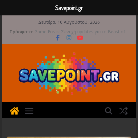
Savepoint.gr
Μετάβαση
Δευτέρα, 10 Αυγούστου, 2026
σε
Πρόσφατα:
Game Freak: Συνεχή updates για το Beast of
περιεχόμενο
Reincarnation μετά την ανάμεικτη υποδοχή
Μια φωτογραφική περιπέτεια συνεχίζεται στο
TOEM 2 για τις 29 Σεπτεμβρίου
Διασχίστε τους ουρανούς με το Wild Blue
Skies αυτό το φθινόπωρο
Διακοπές και παιχνίδι για όλη την οικογένεια!
Έρχεται 1η Σεπτεμβρίου το Crimson Moon