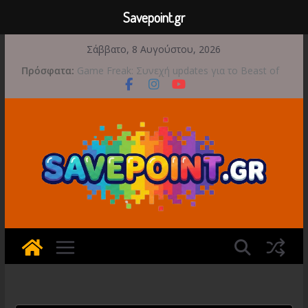
Savepoint.gr
Μετάβαση
Σάββατο, 8 Αυγούστου, 2026
σε
Πρόσφατα:
Game Freak: Συνεχή updates για το Beast of
περιεχόμενο
Reincarnation μετά την ανάμεικτη υποδοχή
Μια φωτογραφική περιπέτεια συνεχίζεται στο
TOEM 2 για τις 29 Σεπτεμβρίου
Διασχίστε τους ουρανούς με το Wild Blue
Skies αυτό το φθινόπωρο
Διακοπές και παιχνίδι για όλη την οικογένεια!
Έρχεται 1η Σεπτεμβρίου το Crimson Moon