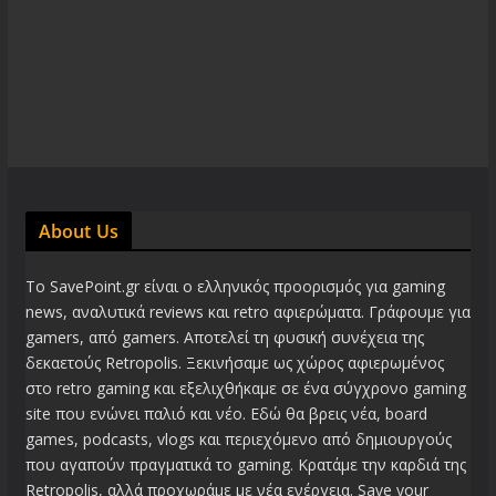
About Us
Το SavePoint.gr είναι ο ελληνικός προορισμός για gaming
news, αναλυτικά reviews και retro αφιερώματα. Γράφουμε για
gamers, από gamers. Αποτελεί τη φυσική συνέχεια της
δεκαετούς Retropolis. Ξεκινήσαμε ως χώρος αφιερωμένος
στο retro gaming και εξελιχθήκαμε σε ένα σύγχρονο gaming
site που ενώνει παλιό και νέο. Εδώ θα βρεις νέα, board
games, podcasts, vlogs και περιεχόμενο από δημιουργούς
που αγαπούν πραγματικά το gaming. Κρατάμε την καρδιά της
Retropolis, αλλά προχωράμε με νέα ενέργεια. Save your