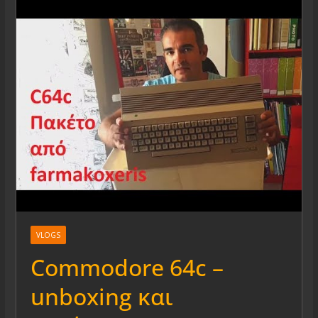
VLOGS
Commodore 64c –
unboxing και