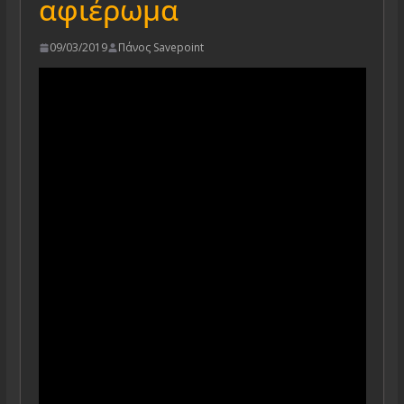
αφιέρωμα
09/03/2019
Πάνος Savepoint