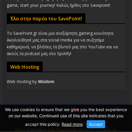
game, start your journey! Καλώς ήρθες στο Savepoint!
Έλα στην παρέα του SavePoint!
Το SavePoint.gr είναι μια ανεξάρτητη gaming κοινότητα.
Ακολούθησέ μας στα social media για να συζητάμε
καθημερινά, να βλέπεις τα βίντεό μας στο YouTube και να
ακούς τα podcast μας στο Spotify!
Web Hosting
Web Hosting by
Wizdom
We use cookies to ensure that we give you the best experience
on our website. Continued use of this site indicates that you
Πνευματικά Δικαιώματα © 2026
Savepoint.gr
. Τα πνευματικά
δικαιώματα προστατεύονται.
accept this policy.
Read more
.
Accept
Θέμα:
ColorMag
από ThemeGrill. Κατασκευασμένο με