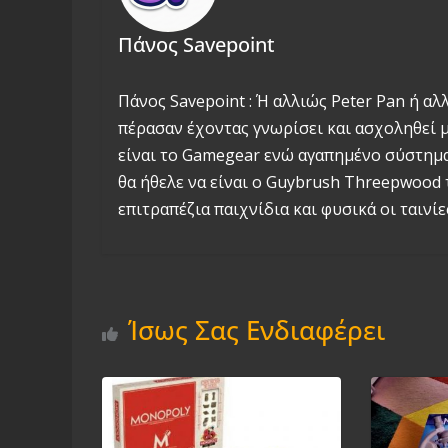
Πάνος Savepoint
Πάνος Savepoint : Ή αλλιώς Peter Pan ή αλ
πέρασαν έχοντας γνωρίσει και ασχοληθεί με
είναι το Gamegear ενώ αγαπημένο σύστημα 
θα ήθελε να είναι ο Guybrush Threepwood 
επιτραπέζια παιχνίδια και φυσικά οι ταινίες
Ίσως Σας Ενδιαφέρει