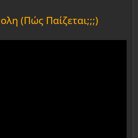
λη (Πώς Παίζεται;;;)