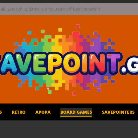
ak: Συνεχή updates για το Beast of Reincarnation
 ανάμεικτη υποδοχή
γραφική περιπέτεια συνεχίζεται στο TOEM 2 για
επτεμβρίου
 τους ουρανούς με το Wild Blue Skies αυτό το
ρο
και παιχνίδι για όλη την οικογένεια!
1η Σεπτεμβρίου το Crimson Moon
S
RETRO
ΆΡΘΡΑ
BOARD GAMES
SAVEPOINTERS