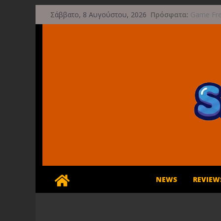
Μετάβαση
Πρόσφατα:
Game Fre
Σάββατο, 8 Αυγούστου, 2026
σε
μετά την
Μια φωτο
περιεχόμενο
τις 29 Σ
Διασχίστε
φθινόπω
Διακοπές 
Έρχεται 
NEWS
REVIEW