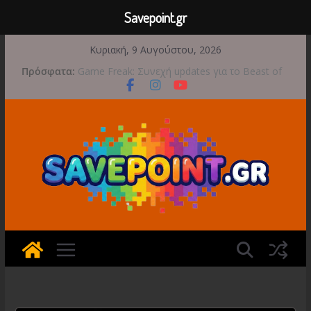
Savepoint.gr
Μετάβαση
Κυριακή, 9 Αυγούστου, 2026
σε
Πρόσφατα:
Game Freak: Συνεχή updates για το Beast of
περιεχόμενο
Reincarnation μετά την ανάμεικτη υποδοχή
Μια φωτογραφική περιπέτεια συνεχίζεται στο
TOEM 2 για τις 29 Σεπτεμβρίου
Διασχίστε τους ουρανούς με το Wild Blue
Skies αυτό το φθινόπωρο
Διακοπές και παιχνίδι για όλη την οικογένεια!
Έρχεται 1η Σεπτεμβρίου το Crimson Moon