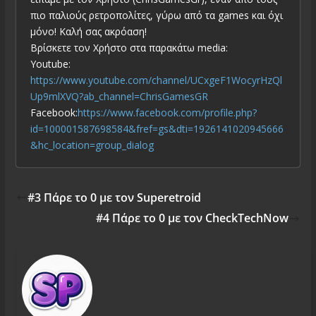
πιο παλιούς ρετροπολίτες, γύρω από τα games και όχι
μόνο! Καλή σας ακρόαση!
Βρίσκετε τον Χρήστο στα παρακάτω media:
Youtube:
https://www.youtube.com/channel/UCxgeF1WocyrHzQl
Up9mlXVQ?ab_channel=ChrisGamesGR
Facebook:
https://www.facebook.com/profile.php?
id=100001587698584&fref=gs&dti=1926141020945666
&hc_location=group_dialog
#3 Πάρε το 0 με τον Superetroid
#4 Πάρε το 0 με τον CheckTechNow