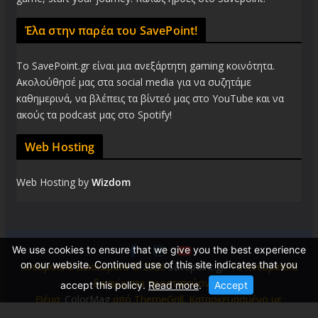
Έλα στην παρέα του SavePoint!
Το SavePoint.gr είναι μια ανεξάρτητη gaming κοινότητα.
Ακολούθησέ μας στα social media για να συζητάμε
καθημερινά, να βλέπεις τα βίντεό μας στο YouTube και να
ακούς τα podcast μας στο Spotify!
Web Hosting
Web Hosting by
Wizdom
We use cookies to ensure that we give you the best experience
on our website. Continued use of this site indicates that you
Πνευματικά Δικαιώματα © 2026
Savepoint.gr
. Τα πνευματικά
δικαιώματα προστατεύονται.
accept this policy.
Read more
.
Accept
Θέμα:
ColorMag
από ThemeGrill. Κατασκευασμένο με
WordPress
.