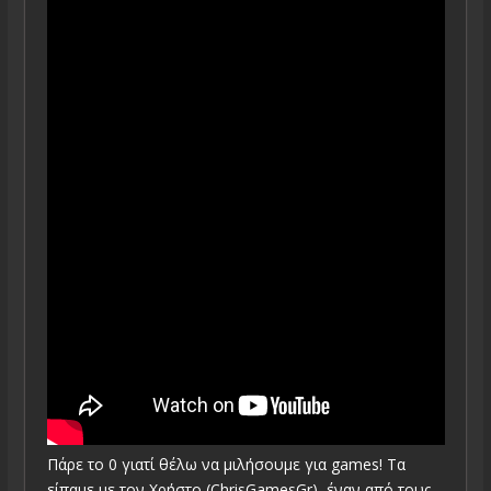
Πάρε το 0 γιατί θέλω να μιλήσουμε για games! Τα
είπαμε με τον Χρήστο (ChrisGamesGr), έναν από τους