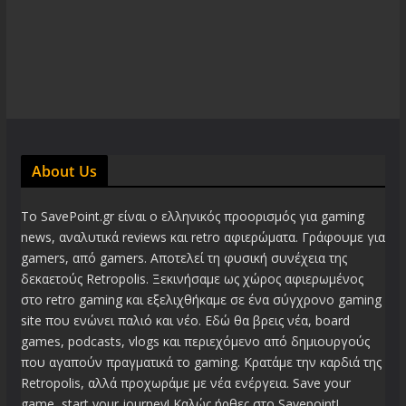
About Us
Το SavePoint.gr είναι ο ελληνικός προορισμός για gaming
news, αναλυτικά reviews και retro αφιερώματα. Γράφουμε για
gamers, από gamers. Αποτελεί τη φυσική συνέχεια της
δεκαετούς Retropolis. Ξεκινήσαμε ως χώρος αφιερωμένος
στο retro gaming και εξελιχθήκαμε σε ένα σύγχρονο gaming
site που ενώνει παλιό και νέο. Εδώ θα βρεις νέα, board
games, podcasts, vlogs και περιεχόμενο από δημιουργούς
που αγαπούν πραγματικά το gaming. Κρατάμε την καρδιά της
Retropolis, αλλά προχωράμε με νέα ενέργεια. Save your
game, start your journey! Καλώς ήρθες στο Savepoint!