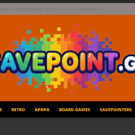
ι 1η Σεπτεμβρίου το Crimson Moon
reak: Συνεχή updates για το Beast of Reincarnation
ην ανάμεικτη υποδοχή
τογραφική περιπέτεια συνεχίζεται στο TOEM 2 για
 Σεπτεμβρίου
στε τους ουρανούς με το Wild Blue Skies αυτό το
πωρο
ές και παιχνίδι για όλη την οικογένεια!
S
RETRO
ΆΡΘΡΑ
BOARD GAMES
SAVEPOINTERS