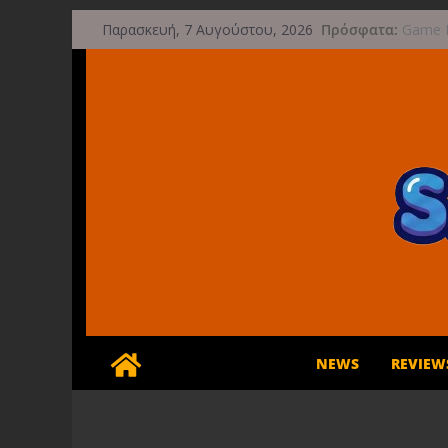
Έρχετα
Μετάβαση
Πρόσφατα:
Παρασκευή, 7 Αυγούστου, 2026
Game F
σε
μετά τ
περιεχόμενο
Μια φω
τις 29
Διασχί
φθινό
Διακοπ
NEWS
REVIEW