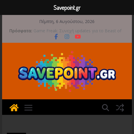
Savepoint.gr
Μετάβαση
Πέμπτη, 6 Αυγούστου, 2026
σε
Πρόσφατα:
Game Freak: Συνεχή updates για το Beast of
περιεχόμενο
Reincarnation μετά την ανάμεικτη υποδοχή
Μια φωτογραφική περιπέτεια συνεχίζεται στο
TOEM 2 για τις 29 Σεπτεμβρίου
Διασχίστε τους ουρανούς με το Wild Blue
Skies αυτό το φθινόπωρο
Διακοπές και παιχνίδι για όλη την οικογένεια!
Έρχεται 1η Σεπτεμβρίου το Crimson Moon