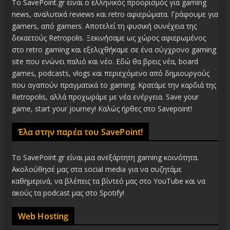
Το SavePoint.gr είναι ο ελληνικός προορισμός για gaming
news, αναλυτικά reviews και retro αφιερώματα. Γράφουμε για
gamers, από gamers. Αποτελεί τη φυσική συνέχεια της
δεκαετούς Retropolis. Ξεκινήσαμε ως χώρος αφιερωμένος
στο retro gaming και εξελιχθήκαμε σε ένα σύγχρονο gaming
site που ενώνει παλιό και νέο. Εδώ θα βρεις νέα, board
games, podcasts, vlogs και περιεχόμενο από δημιουργούς
που αγαπούν πραγματικά το gaming. Κρατάμε την καρδιά της
Retropolis, αλλά προχωράμε με νέα ενέργεια. Save your
game, start your journey! Καλώς ήρθες στο Savepoint!
Έλα στην παρέα του SavePoint!
Το SavePoint.gr είναι μια ανεξάρτητη gaming κοινότητα.
Ακολούθησέ μας στα social media για να συζητάμε
καθημερινά, να βλέπεις τα βίντεό μας στο YouTube και να
ακούς τα podcast μας στο Spotify!
Web Hosting