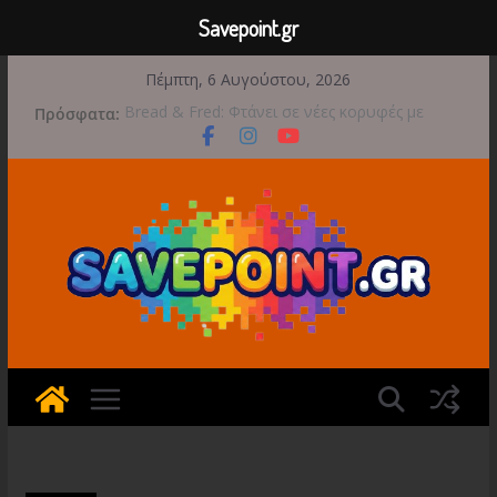
Savepoint.gr
Μετάβαση
Πέμπτη, 6 Αυγούστου, 2026
σε
Πρόσφατα:
Bread & Fred: Φτάνει σε νέες κορυφές με
περιεχόμενο
αποκλειστικές Limited Editions από την Atari
Έρχεται 1η Σεπτεμβρίου το Crimson Moon
Game Freak: Συνεχή updates για το Beast of
Reincarnation μετά την ανάμεικτη υποδοχή
Ξεκινήσαν οι προπαραγγελίες για το The
Walking Dead: Streets of Survival
Διαρροή-Βόμβα: Η Microsoft Φέρνει το
Backwards Compatibility των Original Xbox &
Xbox 360 στο PC