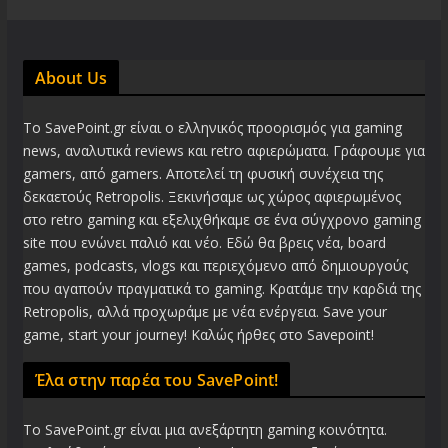
About Us
Το SavePoint.gr είναι ο ελληνικός προορισμός για gaming
news, αναλυτικά reviews και retro αφιερώματα. Γράφουμε για
gamers, από gamers. Αποτελεί τη φυσική συνέχεια της
δεκαετούς Retropolis. Ξεκινήσαμε ως χώρος αφιερωμένος
στο retro gaming και εξελιχθήκαμε σε ένα σύγχρονο gaming
site που ενώνει παλιό και νέο. Εδώ θα βρεις νέα, board
games, podcasts, vlogs και περιεχόμενο από δημιουργούς
που αγαπούν πραγματικά το gaming. Κρατάμε την καρδιά της
Retropolis, αλλά προχωράμε με νέα ενέργεια. Save your
game, start your journey! Καλώς ήρθες στο Savepoint!
Έλα στην παρέα του SavePoint!
Το SavePoint.gr είναι μια ανεξάρτητη gaming κοινότητα.