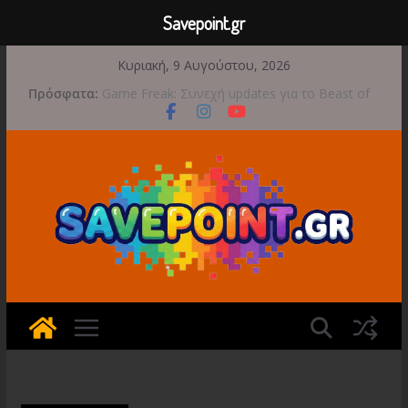
Savepoint.gr
Μετάβαση
Κυριακή, 9 Αυγούστου, 2026
σε
Πρόσφατα:
Game Freak: Συνεχή updates για το Beast of
περιεχόμενο
Reincarnation μετά την ανάμεικτη υποδοχή
Μια φωτογραφική περιπέτεια συνεχίζεται στο
TOEM 2 για τις 29 Σεπτεμβρίου
Διασχίστε τους ουρανούς με το Wild Blue
Skies αυτό το φθινόπωρο
Διακοπές και παιχνίδι για όλη την οικογένεια!
Έρχεται 1η Σεπτεμβρίου το Crimson Moon