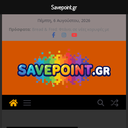
Savepoint.gr
Μετάβαση
Πέμπτη, 6 Αυγούστου, 2026
σε
Πρόσφατα:
Bread & Fred: Φτάνει σε νέες κορυφές με
περιεχόμενο
αποκλειστικές Limited Editions από την Atari
Έρχεται 1η Σεπτεμβρίου το Crimson Moon
Game Freak: Συνεχή updates για το Beast of
Reincarnation μετά την ανάμεικτη υποδοχή
Ξεκινήσαν οι προπαραγγελίες για το The
Walking Dead: Streets of Survival
Διαρροή-Βόμβα: Η Microsoft Φέρνει το
Backwards Compatibility των Original Xbox &
Xbox 360 στο PC