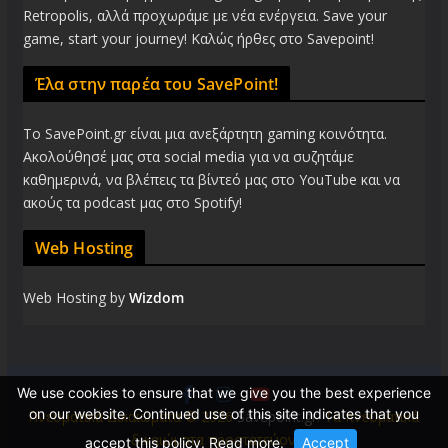
Retropolis, αλλά προχωράμε με νέα ενέργεια. Save your
game, start your journey! Καλώς ήρθες στο Savepoint!
Έλα στην παρέα του SavePoint!
Το SavePoint.gr είναι μια ανεξάρτητη gaming κοινότητα.
Ακολούθησέ μας στα social media για να συζητάμε
καθημερινά, να βλέπεις τα βίντεό μας στο YouTube και να
ακούς τα podcast μας στο Spotify!
Web Hosting
Web Hosting by
Wizdom
We use cookies to ensure that we give you the best experience
on our website. Continued use of this site indicates that you
Πνευματικά Δικαιώματα © 2026
Savepoint.gr
. Τα πνευματικά
δικαιώματα προστατεύονται.
accept this policy.
Read more
.
Accept