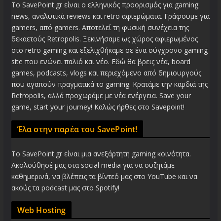
Το SavePoint.gr είναι ο ελληνικός προορισμός για gaming
news, αναλυτικά reviews και retro αφιερώματα. Γράφουμε για
gamers, από gamers. Αποτελεί τη φυσική συνέχεια της
δεκαετούς Retropolis. Ξεκινήσαμε ως χώρος αφιερωμένος
στο retro gaming και εξελιχθήκαμε σε ένα σύγχρονο gaming
site που ενώνει παλιό και νέο. Εδώ θα βρεις νέα, board
games, podcasts, vlogs και περιεχόμενο από δημιουργούς
που αγαπούν πραγματικά το gaming. Κρατάμε την καρδιά της
Retropolis, αλλά προχωράμε με νέα ενέργεια. Save your
game, start your journey! Καλώς ήρθες στο Savepoint!
Έλα στην παρέα του SavePoint!
Το SavePoint.gr είναι μια ανεξάρτητη gaming κοινότητα.
Ακολούθησέ μας στα social media για να συζητάμε
καθημερινά, να βλέπεις τα βίντεό μας στο YouTube και να
ακούς τα podcast μας στο Spotify!
Web Hosting