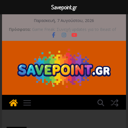
Savepoint.gr
Μετάβαση
Παρασκευή, 7 Αυγούστου, 2026
σε
Πρόσφατα:
Game Freak: Συνεχή updates για το Beast of
περιεχόμενο
Reincarnation μετά την ανάμεικτη υποδοχή
Μια φωτογραφική περιπέτεια συνεχίζεται στο
TOEM 2 για τις 29 Σεπτεμβρίου
Διασχίστε τους ουρανούς με το Wild Blue
Skies αυτό το φθινόπωρο
Διακοπές και παιχνίδι για όλη την οικογένεια!
Έρχεται 1η Σεπτεμβρίου το Crimson Moon