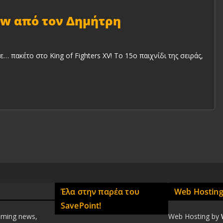
iew από τον Δημήτρη
… πακέτο στο King of Fighters XV! Το 15ο παιχνίδι της σειράς,
Έλα στην παρέα του
Web Hostin
SavePoint!
aming news,
Web Hosting by