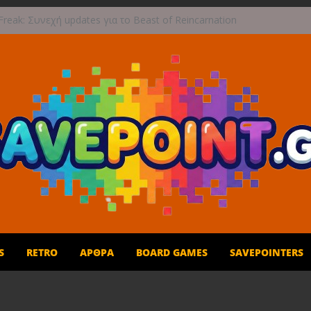
reak: Συνεχή updates για το Beast of Reincarnation
ην ανάμεικτη υποδοχή
τογραφική περιπέτεια συνεχίζεται στο TOEM 2 για
 Σεπτεμβρίου
στε τους ουρανούς με το Wild Blue Skies αυτό το
πωρο
ές και παιχνίδι για όλη την οικογένεια!
ι 1η Σεπτεμβρίου το Crimson Moon
S
RETRO
ΆΡΘΡΑ
BOARD GAMES
SAVEPOINTERS