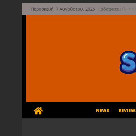
Μετάβαση
Πρόσφατα:
Game F
Παρασκευή, 7 Αυγούστου, 2026
σε
μετά τ
Μια φω
περιεχόμενο
τις 29
Διασχί
φθινό
Διακοπ
Έρχετα
NEWS
REVIEW