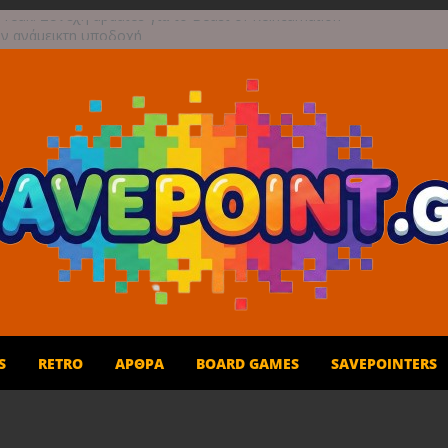
reak: Συνεχή updates για το Beast of Reincarnation
ην ανάμεικτη υποδοχή
τογραφική περιπέτεια συνεχίζεται στο TOEM 2 για
 Σεπτεμβρίου
στε τους ουρανούς με το Wild Blue Skies αυτό το
πωρο
ές και παιχνίδι για όλη την οικογένεια!
ι 1η Σεπτεμβρίου το Crimson Moon
S
RETRO
ΆΡΘΡΑ
BOARD GAMES
SAVEPOINTERS