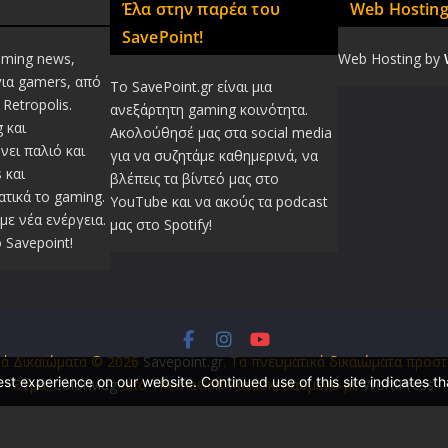
Έλα στην παρέα του
Web Hostin
SavePoint!
aming news,
Web Hosting by
για gamers, από
Το SavePoint.gr είναι μια
Retropolis.
ανεξάρτητη gaming κοινότητα.
 και
Ακολούθησέ μας στα social media
νει παλιό και
για να συζητάμε καθημερινά, να
 και
βλέπεις τα βίντεό μας στο
τικά το gaming.
YouTube και να ακούς τα podcast
με νέα ενέργεια.
μας στο Spotify!
 Savepoint!
κά Δικαιώματα © 2026
Savepoint.gr
. Τα πνευματικά δικαιώματα προστ
t experience on our website. Continued use of this site indicates th
Θέμα:
ColorMag
από ThemeGrill. Κατασκευασμένο με
WordPress
.