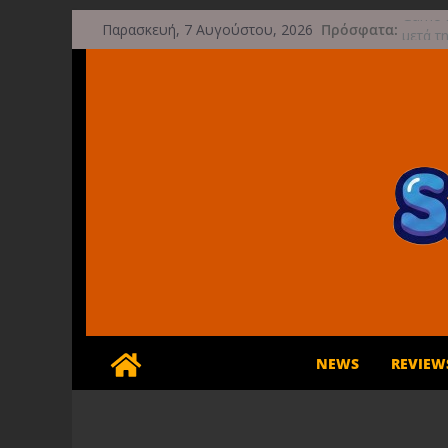
Μετάβαση
Game F
Πρόσφατα:
Παρασκευή, 7 Αυγούστου, 2026
σε
μετά τ
Μια φω
περιεχόμενο
τις 29
Διασχί
φθινό
Διακοπ
Έρχετα
NEWS
REVIEW