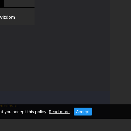
g
Wizdom
ατεύονται.
at you accept this policy.
Read more
.
Accept